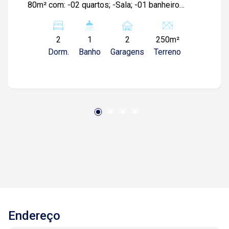
80m² com: -02 quartos; -Sala; -01 banheiro
social; -Cozinha; -Área de serviços; -Quintal; -
Varanda gourmet com churrasqueira; -02 vagas
2
1
2
250m²
de garagem; Para mais informações e
Dorm.
Banho
Garagens
Terreno
agendamento de visita, entre em contato. Lago
Imóveis ? desde 1987 construindo
relacionamentos e confiança com clientes e
proprietários.
Endereço