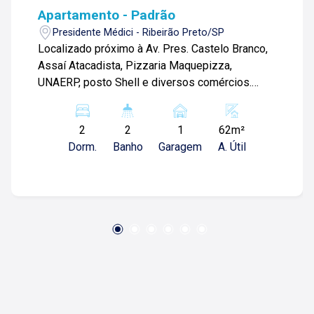
Apartamento - Padrão
Presidente Médici - Ribeirão Preto/SP
Localizado próximo à Av. Pres. Castelo Branco,
Assaí Atacadista, Pizzaria Maquepizza,
UNAERP, posto Shell e diversos comércios.
Apartamento de 61m² com: -02 quartos com
armários, sendo 01 climatizado; -01 banheiro
2
2
1
62m²
social com gabionete e box blindex; -01 lavabo;
Dorm.
Banho
Garagem
A. Útil
-Sala 02 ambientes com painel de TV e sacada;
-Cozinha com gabinete; -Área de serviços; -01
vaga de garagem. Para mais informações e
agendar visita, entre em contato. Lago é
RELACIONAMENTO! Desde 1987 esta é a
nossa missão, nosso propósito e o verdadeiro
sentido de tudo que fazemos. Todos os dias
construímos laços fortes e indeléveis com
nossos proprietários e clientes. Somos uma
imobiliária que equilibra a tradicionalidade com