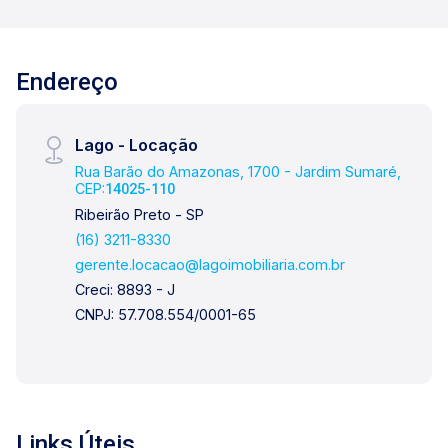
o arrojo e a força comercial da atualidade. A
Lago é sua principal imobiliária em Ribeirão
Preto!
Endereço
Lago - Locação
Rua Barão do Amazonas, 1700 - Jardim Sumaré,
CEP:
14025-110
Ribeirão Preto - SP
(16) 3211-8330
gerente.locacao@lagoimobiliaria.com.br
Creci: 8893 - J
CNPJ: 57.708.554/0001-65
Links Úteis