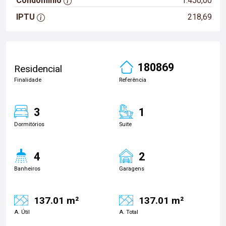
Condomínio
1.450,00
IPTU
218,69
180869
Residencial
Finalidade
Referência
3
1
Dormitórios
Suite
4
2
Banheiros
Garagens
137.01 m²
137.01 m²
A. Útil
A. Total