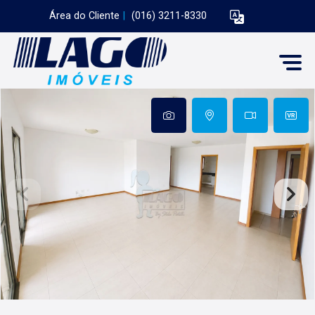
Área do Cliente
|
(016) 3211-8330