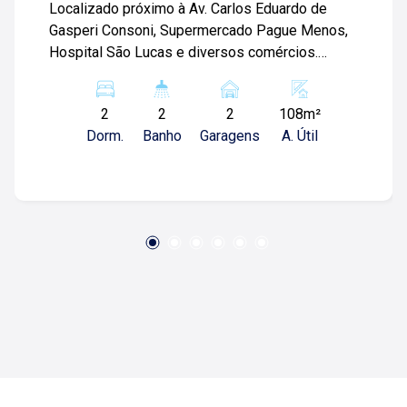
Localizado próximo à Av. Carlos Eduardo de
Gasperi Consoni, Supermercado Pague Menos,
Hospital São Lucas e diversos comércios.
Apartamento de 108m² com: -02 suítes com
planejados e climatizados; -Escritório; -Sala
2
2
2
108m²
ampla; -Sacada gourmet; -Cozinha planejada;
Dorm.
Banho
Garagens
A. Útil
-Área de serviço; -02 vagas de garagem. Para
mais informações e agendar visita, entre em
contato. Lago é RELACIONAMENTO! Desde
1987 esta é a nossa missão, nosso propósito e
o verdadeiro sentido de tudo que fazemos.
Todos os dias construímos laços fortes e
indeléveis com nossos proprietários e clientes.
Somos uma imobiliária que equilibra a
tradicionalidade com o arrojo e a força comercial
da atualidade. A Lago é sua principal imobiliária
em Ribeirão Preto