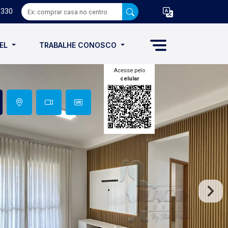
8330
VEL
TRABALHE CONOSCO
Acesse pelo
celular