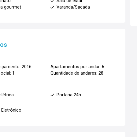
anato
Sala de estar
da gourmet
Varanda/Sacada
tos
ançamento: 2016
Apartamentos por andar: 6
ocial: 1
Quantidade de andares: 28
elétrica
Portaria 24h
 Eletrônico