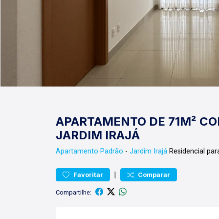
APARTAMENTO DE 71M² CO
JARDIM IRAJÁ
Apartamento
Padrão
-
Jardim Irajá
Residencial par
|
Favoritar
Comparar
Compartilhe: