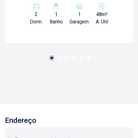
Banheiro social; -Cozinha ampla; -Sacada; -Área
de serviços; -01 Vaga de garagem; Para mais
2
1
1
48m²
informações e agendar visita, entre em contato.
Dorm.
Banho
Garagem
A. Útil
Lago é Relacionamento! Esta é a nossa missão,
nosso propósito e o verdadeiro sentido de tudo
que fazemos. Todos os dias construímos laços
fortes e indeléveis com nossos proprietários e
clientes. Somos uma imobiliária que, desde a
nossa fundação em 1987, equilibra a
tradicionalidade com o arrojo e a força comercial
da atualidade. Temos mais de 140 funcionários
e parceiros de negócios e ao longo da nossa
caminhada já administramos mais de 20.000
locações e realizamos mais de 3.000 vendas de
imóveis. Temos o maior inventário de cadastros
de imóveis de Ribeirão Preto e região com mais
Endereço
de 20.000 opções, em todos os cantos da
cidade, para todos os padrões e para todos os
gostos de nossos clientes. Se você deseja