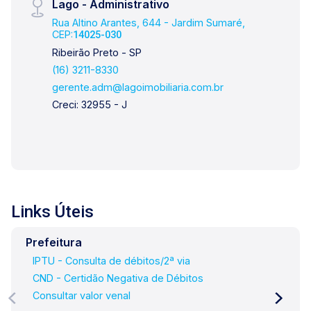
Lago - Administrativo
comprar, alugar ou negociar seu próprio imóvel,
Rua Altino Arantes, 644 - Jardim Sumaré,
nós somos a imobiliária certa, porque para a
CEP:
14025-030
Lago o que vale é o relacionamento, portanto,
Ribeirão Preto - SP
venha tomar um café conosco em uma de
(16) 3211-8330
nossas três lojas: Lago Vendas - Av. Presidente
gerente.adm@lagoimobiliaria.com.br
Vargas, 407, Lago Locação - Rua Barão do
Creci: 32955 - J
Amazonas, 1700 e Lago
Administrativo/Cadastro - Rua Altino Arantes,
644.
Links Úteis
Prefeitura
IPTU - Consulta de débitos/2ª via
CND - Certidão Negativa de Débitos
Consultar valor venal