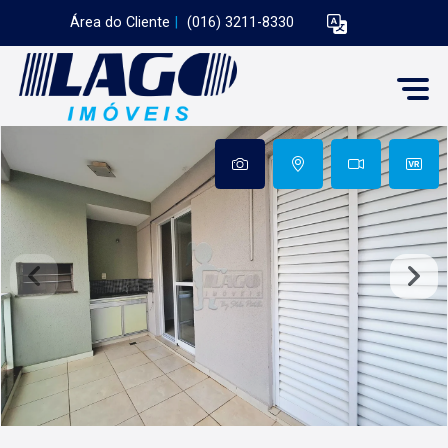
Área do Cliente
|
(016) 3211-8330