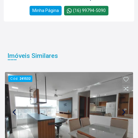
Minha Página
(16) 99794-5090
Imóveis Similares
Cód.
241532