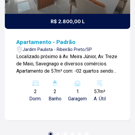
R$ 2.800,00 L
Apartamento - Padrão
Jardim Paulista - Ribeirão Preto/SP
Localizado próximo à Av. Meira Júnior, Av. Treze
de Maio, Savegnago e diversos comércios.
Apartamento de 57m² com: -02 quartos sendo
01 suíte; -Sala; -01 banheiro social; -Cozinha
planejada; -Área de serviços; -01 vaga de
2
2
1
57m²
garagem; Para mais informações e
Dorm.
Banho
Garagem
A. Útil
agendamento de visita, entre em contato. Lago
Imóveis desde 1987 construindo
relacionamentos e confiança com clientes e
proprietários.