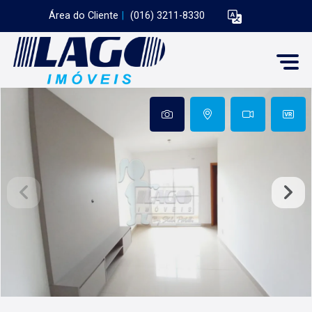
Área do Cliente
|
(016) 3211-8330