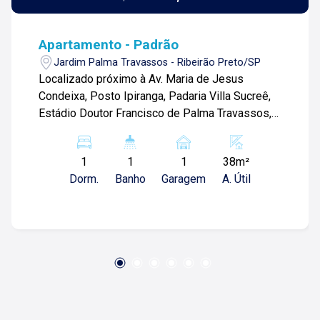
Apartamento - Padrão
Jardim Palma Travassos - Ribeirão Preto/SP
Localizado próximo à Av. Maria de Jesus
Condeixa, Posto Ipiranga, Padaria Villa Sucreê,
Estádio Doutor Francisco de Palma Travassos,
Farmácia Drogal e diversos comércios.
Apartamento de 38m² com: -01 quarto com
1
1
1
38m²
armários; -01 banheiro social com gabinete e
Dorm.
Banho
Garagem
A. Útil
box blindex; -Sala 02 ambientes; -Cozinha
americana com armários; -Varanda gourmet;
-Área de serviço; -01 vaga de garagem;
Diferencia: -Completo em armários; -Vista
privilegiada; -Andar alto; -Varanda fechada em
blindex; -Cozinha com exaustor; Para mais
informações e agendar visita, entre em contato.
Lago é Relacionamento! Esta é a nossa missão,
nosso propósito e o verdadeiro sentido de tudo