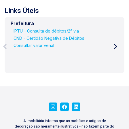
nossas três lojas: Lago Vendas - Av. Presidente
Vargas, 407, Lago Locação - Rua Barão do
Links Úteis
Amazonas, 1700 e Lago
Administrativo/Cadastro - Rua Altino Arantes,
Prefeitura
644.
IPTU - Consulta de débitos/2ª via
CND - Certidão Negativa de Débitos
Consultar valor venal
A Imobiliária informa que as mobílias e artigos de
decoração são meramente ilustrativos - não fazem parte do