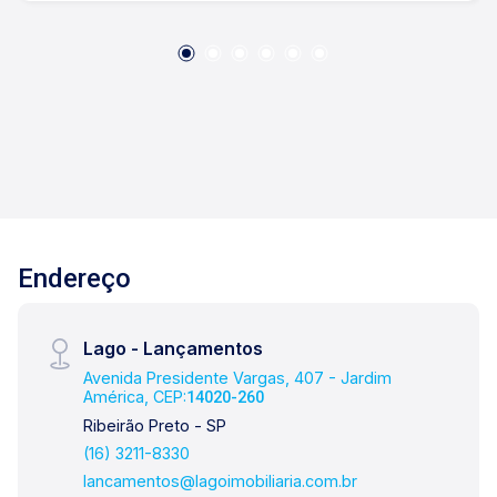
visita, entre em contato. Lago Imóveis - desde
1987 construindo relacionamentos e confiança
com clientes e proprietários.
Endereço
Lago - Lançamentos
Avenida Presidente Vargas, 407 - Jardim
América, CEP:
14020-260
Ribeirão Preto - SP
(16) 3211-8330
lancamentos@lagoimobiliaria.com.br