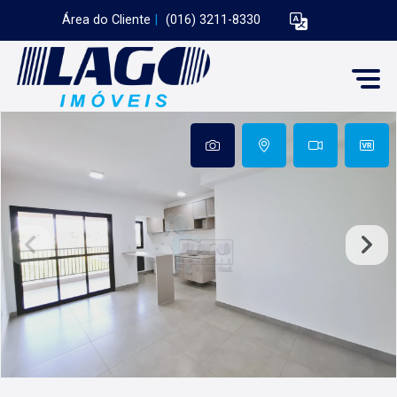
Área do Cliente
|
(016) 3211-8330