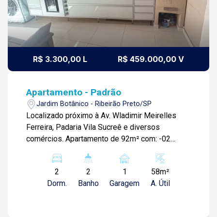
R$ 3.300,00 L
R$ 459.000,00 V
Apartamento - Padrão
Jardim Botânico - Ribeirão Preto/SP
Localizado próximo à Av. Wladimir Meirelles
Ferreira, Padaria Vila Sucreê e diversos
comércios. Apartamento de 92m² com: -02
quartos sendo 1 suíte com armários planejados
e hidro; -Sala ampla com varanda; -01 banheiro
2
2
1
58m²
social com box blindex; -Cozinha planejada;
Dorm.
Banho
Garagem
A. Útil
-Área de serviço; -Área gourmet com armários e
churrasqueira; -Quintal; -01 vaga de garagem.
Para mais informações e agendamento de