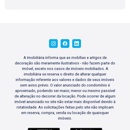
nossas três lojas: Lago Vendas - Av. Presidente
Vargas, 407, Lago Locação - Rua Barão do
Amazonas, 1700 e Lago
Administrativo/Cadastro - Rua Altino Arantes,
644.
A Imobiliária informa que as mobílias e artigos de
decoração são meramente ilustrativos - não fazem parte do
imóvel, exceto nos casos de imóveis mobiliados. A
imobiliária se reserva o direito de alterar qualquer
informação referente aos valores e dados de seus imóveis
sem aviso prévio. O valor anunciado do condomínio é
aproximado, podendo ser maior, menor ou mesmo passível
de alteração no decorrer da locação. Pode ocorrer de algum
imóvel anunciado no site não estar mais disponível devido à
rotatividade. As solicitações feitas pelo site não implicam
em reserva, compra, venda ou locação de quaisquer
imóveis.