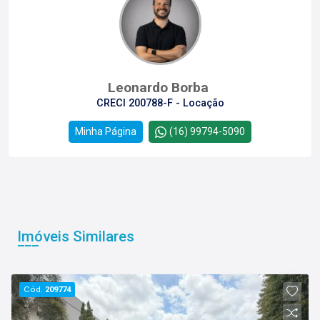
Leonardo Borba
CRECI 200788-F - Locação
Minha Página
(16) 99794-5090
Imóveis Similares
Cód.
209774