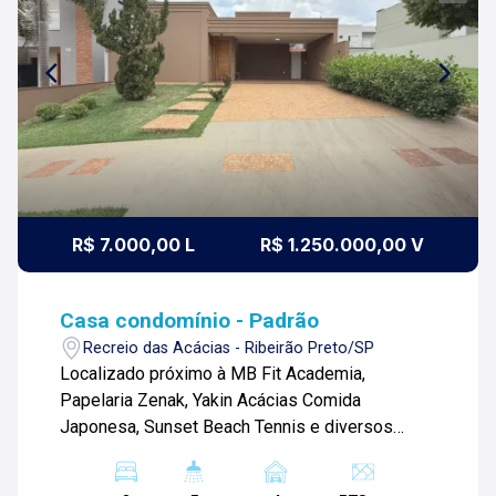
R$ 7.000,00 L
R$ 1.250.000,00 V
Casa condomínio - Padrão
Recreio das Acácias - Ribeirão Preto/SP
Localizado próximo à MB Fit Academia,
Papelaria Zenak, Yakin Acácias Comida
Japonesa, Sunset Beach Tennis e diversos
comércios. Casa térrea de 175 m² com: -03
suítes; -Sala ampla 02 ambientes; -01 lavabo; -