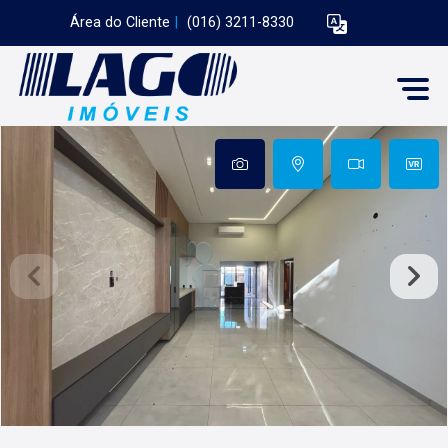
Área do Cliente
|
(016) 3211-8330