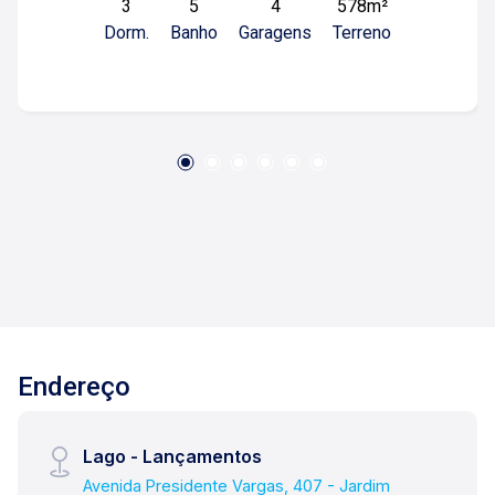
3
5
4
578m²
Cozinha gourmet com ilha; -Área de serviço; -01
Dorm.
Banho
Garagens
Terreno
banheiro externo; -Piscina; -Corredor lateral -04
vagas de garagem. Diferenciais: -Armários
planejados nos quartos, cozinha e área de
serviço; -Suíte principal com closet; -Banheiros
com box blindex, armários e espelhos; -
Ventiladores de teto nos quartos; -Sala com pé
direito de 3,50 m de altura; -Cozinha com fogão,
forno e coifa instalados; -Iluminação completa; -
Jardim com paisagismo na frente; -Telhas
galvanizadas e térmicas - sanduíche; -Piscina
com iluminação e infra para aquecimento; -
Aquecedor solar, água quente nos banheiros e
cozinha; -Com estrutura para geração de energia
Endereço
fotovoltaica; -Casa nova, recém construída,
nunca habitada! Para mais informações e
agendar visita, entre em contato. Lago é
Lago - Lançamentos
Relacionamento! Esta é a nossa missão, nosso
Avenida Presidente Vargas, 407 - Jardim
propósito e o verdadeiro sentido de tudo que