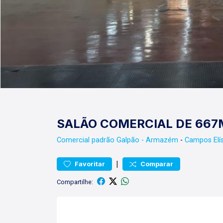
SALÃO COMERCIAL DE 667
Comercial padrão
Galpão - Armazém
-
Campos Elí
|
Favoritar
Comparar
Compartilhe: