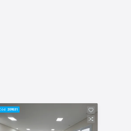
Cód.
209531