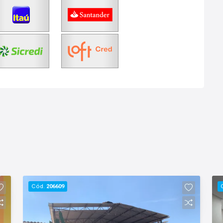
Cód.
206609