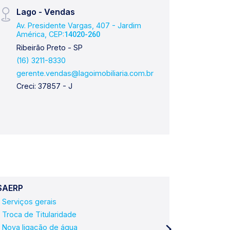
Lago - Vendas
Lago
Av. Presidente Vargas, 407 - Jardim
Aveni
América, CEP:
Améri
14020-260
Ribeirão Preto - SP
Ribei
(16) 3211-8330
(16) 
gerente.vendas@lagoimobiliaria.com.br
lanca
Creci: 37857 - J
Creci
SAERP
Utilidades
Serviços gerais
Poupate
Troca de Titularidade
SAERP - 
Nova ligação de água
Corpo de