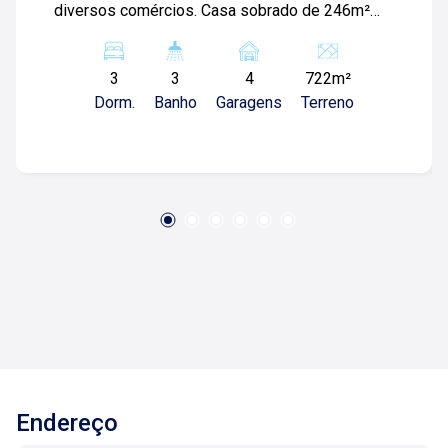
diversos comércios. Casa sobrado de 246m²
com: -03 quartos sendo 01 suíte com closet;
-01 banheiro social; -Sala ampla; -Sala de
3
3
4
722m²
visitas; -Jardim; -01 quarto de serviços; -Piscina
Dorm.
Banho
Garagens
Terreno
com deck; -Varanda gourmet; -04 vagas de
garagem; Para mais informações e agendar
visita, entre em contato. Lago é Relacionamento!
Esta é a nossa missão, nosso propósito e o
verdadeiro sentido de tudo que fazemos. Todos
os dias construímos laços fortes e indeléveis
com nossos proprietários e clientes. Somos
uma imobiliária que, desde a nossa fundação
em 1987, equilibra a tradicionalidade com o
arrojo e a força comercial da atualidade. Temos
mais de 140 funcionários e parceiros de
negócios e ao longo da nossa caminhada já
administramos mais de 20.000 locações e
Endereço
realizamos mais de 3.000 vendas de imóveis.
Temos o maior inventário de cadastros de