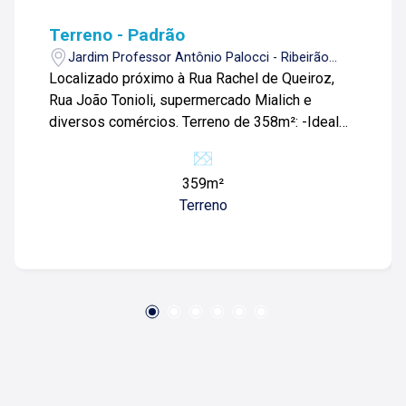
Terreno - Padrão
Jardim Professor Antônio Palocci - Ribeirão
Preto/SP
Localizado próximo à Rua Rachel de Queiroz,
Rua João Tonioli, supermercado Mialich e
diversos comércios. Terreno de 358m²: -Ideal
para investimentos; Para mais informações e
agendamento de visita, entre em contato. Lago
359m²
Imóveis - desde 1987 construindo
Terreno
relacionamentos e confiança com clientes e
proprietários.