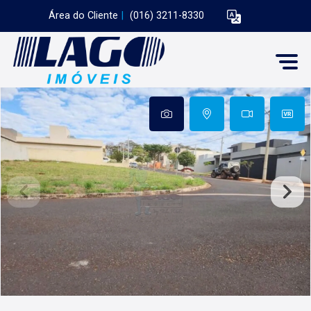
Área do Cliente
|
(016) 3211-8330