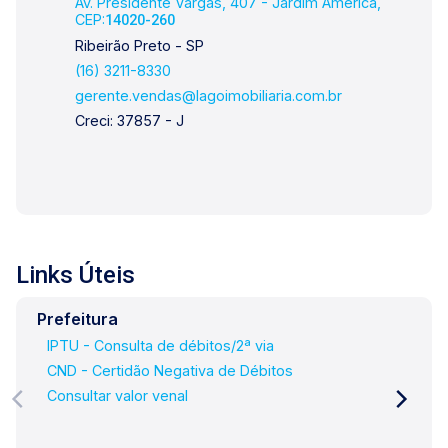
Av. Presidente Vargas, 407 - Jardim América,
Lago o que vale é o relacionamento, portanto,
CEP:
14020-260
venha tomar um café conosco em uma de
Ribeirão Preto - SP
nossas três lojas: Lago Vendas - Av. Presidente
(16) 3211-8330
Vargas, 407, Lago Locação - Rua Barão do
gerente.vendas@lagoimobiliaria.com.br
Amazonas, 1700 e Lago
Creci: 37857 - J
Administrativo/Cadastro - Rua Altino Arantes,
644.
Links Úteis
Prefeitura
IPTU - Consulta de débitos/2ª via
CND - Certidão Negativa de Débitos
Consultar valor venal