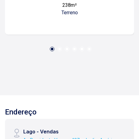
238m²
Lago é Relacionamento! Esta é a nossa missão,
Terreno
nosso propósito e o verdadeiro sentido de tudo
que fazemos. Todos os dias construímos laços
fortes e indeléveis com nossos proprietários e
clientes. Somos uma imobiliária que, desde a
nossa fundação em 1987, equilibra a
tradicionalidade com o arrojo e a força comercial
da atualidade. Temos mais de 140 funcionários
e parceiros de negócios e ao longo da nossa
caminhada já administramos mais de 20.000
locações e realizamos mais de 3.000 vendas de
imóveis. Temos o maior inventário de cadastros
de imóveis de Ribeirão Preto e região com mais
de 20.000 opções, em todos os cantos da
Endereço
cidade, para todos os padrões e para todos os
gostos de nossos clientes. Se você deseja
comprar, alugar ou negociar seu próprio imóvel,
Lago - Vendas
nós somos a imobiliária certa, porque para a