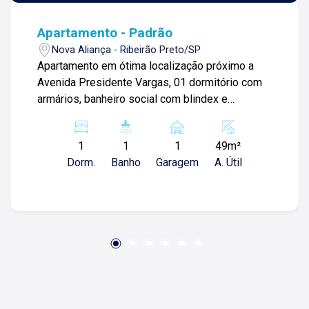
Apartamento - Padrão
Nova Aliança - Ribeirão Preto/SP
Apartamento em ótima localização próximo a
Avenida Presidente Vargas, 01 dormitório com
armários, banheiro social com blindex e
gabinete, sala com sacada, lavabo, cozinha
planejada, área de serviços e 1 vaga de
1
1
1
49m²
garagem.
Dorm.
Banho
Garagem
A. Útil