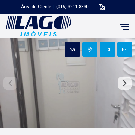
Área do Cliente
|
(016) 3211-8330