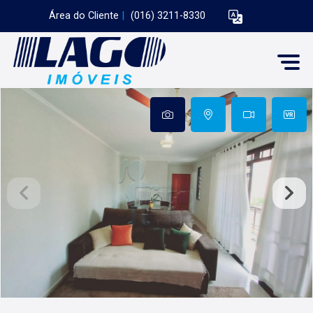
Área do Cliente
|
(016) 3211-8330