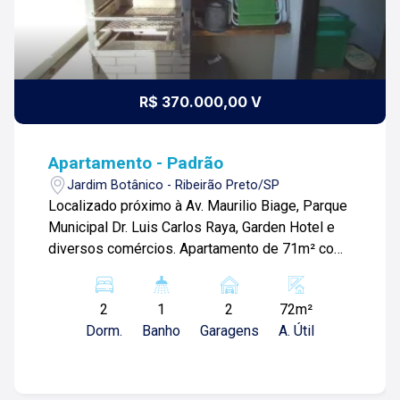
R$ 370.000,00 V
Apartamento - Padrão
Jardim Botânico - Ribeirão Preto/SP
Localizado próximo à Av. Maurilio Biage, Parque
Municipal Dr. Luis Carlos Raya, Garden Hotel e
diversos comércios. Apartamento de 71m² com:
-02 quartos sendo 01 suíte; -Sala 02 ambientes
com sacada; -Cozinha; -01 banheiro social; -Área
2
1
2
72m²
de serviços; -02 vagas de garagem; Para mais
Dorm.
Banho
Garagens
A. Útil
informações e agendar visita, entre em contato.
Lago é Relacionamento! Esta é a nossa missão,
nosso propósito e o verdadeiro sentido de tudo
que fazemos. Todos os dias construímos laços