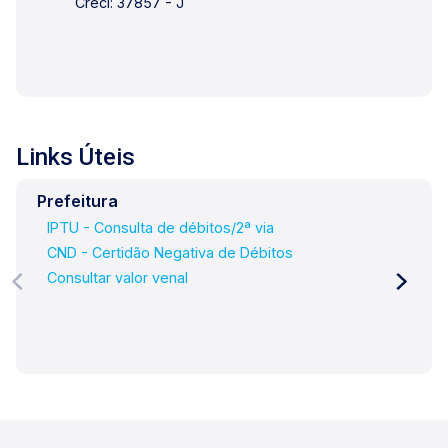
Creci: 37857 - J
Vargas, 407, Lago Locação - Rua Barão do
Amazonas, 1700 e Lago
Administrativo/Cadastro - Rua Altino Arantes,
644.
Links Úteis
Prefeitura
IPTU - Consulta de débitos/2ª via
CND - Certidão Negativa de Débitos
Consultar valor venal