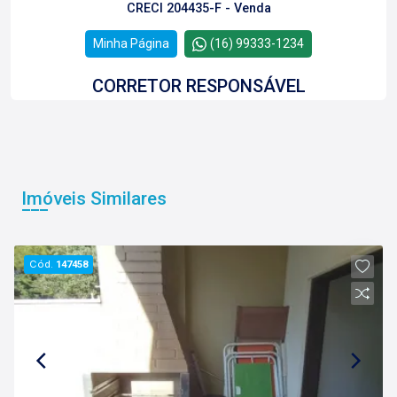
CRECI 204435-F - Venda
Minha Página
(16) 99333-1234
CORRETOR RESPONSÁVEL
Imóveis Similares
Lívia Zuchetto
CRECI 167543-F - Venda
Cód.
147458
Minha Página
(16) 98861-6106