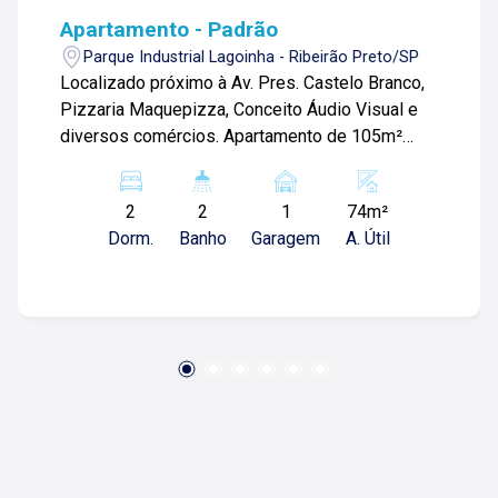
Apartamento - Padrão
Parque Industrial Lagoinha - Ribeirão Preto/SP
Localizado próximo à Av. Pres. Castelo Branco,
Pizzaria Maquepizza, Conceito Áudio Visual e
diversos comércios. Apartamento de 105m²
com: -02 Dormitórios Sendo 01 suíte -02
banheiros -Sala 02 ambientes -Cozinha -área de
2
2
1
74m²
serviços -01 Vaga de garagem Para mais
Dorm.
Banho
Garagem
A. Útil
informações e agendar visita: (1 6) 9 9 6 2 3 6 7
5 5. Lago é Relacionamento! Esta é a nossa
missão, nosso propósito e o verdadeiro sentido
de tudo que fazemos. Todos os dias
construímos laços fortes e indeléveis com
nossos proprietários e clientes. Somos uma
imobiliária que, desde a nossa fundação em
1987, equilibra a tradicionalidade com o arrojo e
a força comercial da atualidade. Temos mais de
140 funcionários e parceiros de negócios e ao