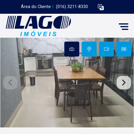
Área do Cliente
|
(016) 3211-8330