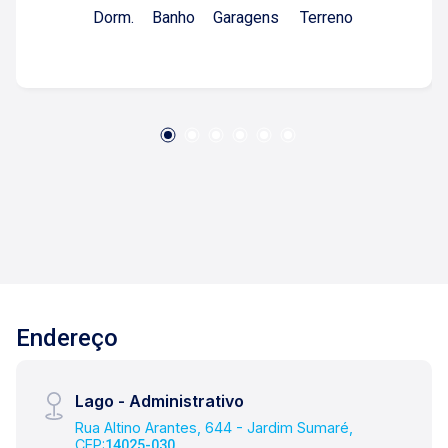
Dorm.
Banho
Garagens
Terreno
Várias vagas de garagem; Para mais
informações e agendamento de visita, entre em
contato. Lago Imóveis ? desde 1987
construindo relacionamentos e confiança com
clientes e proprietários.
Endereço
Lago - Administrativo
Rua Altino Arantes, 644 - Jardim Sumaré,
CEP:
14025-030