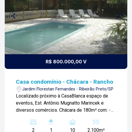
R$ 800.000,00 V
Casa condomínio - Chácara - Rancho
Jardim Florestan Fernandes - Ribeirão Preto/SP
Localizado próximo à CasaBlanca espaço de
eventos, Est. Antônio Mugnatto Marincek e
diversos comércios. Chácara de 180m² com: -2
quartos; -Sala ampla; -01 banheiro social; -
Cozinha; -Área de serviços; -Espaço gourmet
2
1
10
2.100m²
com churrasqueira e piscina; -Amplo campo; -