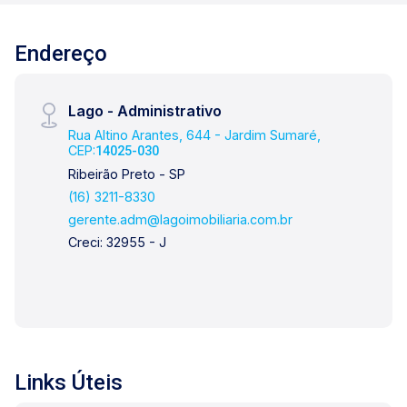
visita, entre em contato. Lago é
RELACIONAMENTO! Desde 1987 esta é a
Endereço
nossa missão, nosso propósito e o verdadeiro
sentido de tudo que fazemos. Todos os dias
construímos laços fortes e indeléveis com
Lago - Administrativo
nossos proprietários e clientes. Somos uma
Rua Altino Arantes, 644 - Jardim Sumaré,
imobiliária que equilibra a tradicionalidade com
CEP:
14025-030
o arrojo e a força comercial da atualidade. A
Ribeirão Preto - SP
Lago é sua principal imobiliária em Ribeirão
(16) 3211-8330
Preto!
gerente.adm@lagoimobiliaria.com.br
Creci: 32955 - J
Links Úteis