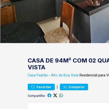
CASA DE 94M² COM 02 QUA
VISTA
Casa
Padrão
-
Alto da Boa Vista
Residencial para V
|
Favoritar
Comparar
Compartilhe: