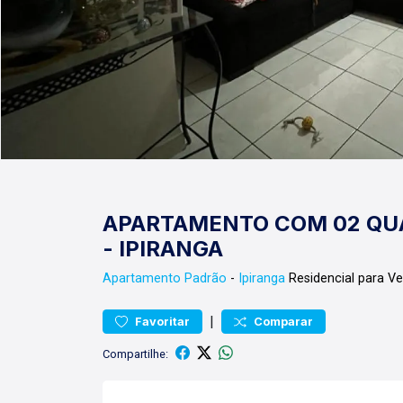
APARTAMENTO COM 02 QUA
- IPIRANGA
Apartamento
Padrão
-
Ipiranga
Residencial para V
|
Favoritar
Comparar
Compartilhe: