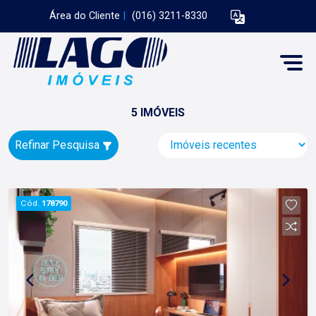
Área do Cliente
|
(016) 3211-8330
5 IMÓVEIS
Refinar Pesquisa
Cód.
178790