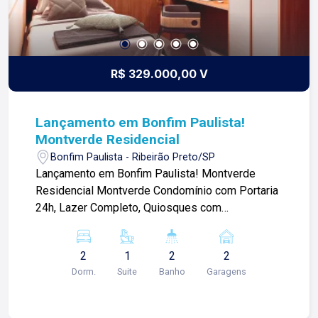
R$ 329.000,00 V
Lançamento em Bonfim Paulista!
Montverde Residencial
Bonfim Paulista - Ribeirão Preto/SP
Lançamento em Bonfim Paulista! Montverde
Residencial Montverde Condomínio com Portaria
24h, Lazer Completo, Quiosques com
churrasqueira, Salão de Festa e muito mais! O pôr
do sol pelos melhores ângulos. Para quem é
2
1
2
2
este empreendimento? Primeiro Imóvel: Para
Dorm.
Suite
Banho
Garagens
você que quer realizar o sonho de ter o primeiro
imóvel com estrutura completa a sua disposição.
Recém-casados Para você que está começando