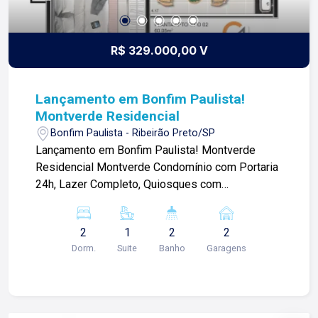
R$ 329.000,00 V
Lançamento em Bonfim Paulista!
Montverde Residencial
Bonfim Paulista - Ribeirão Preto/SP
Lançamento em Bonfim Paulista! Montverde
Residencial Montverde Condomínio com Portaria
24h, Lazer Completo, Quiosques com
churrasqueira, Salão de Festa e muito mais! O pôr
do sol pelos melhores ângulos. Para quem é
2
1
2
2
este empreendimento? Primeiro Imóvel: Para
Dorm.
Suite
Banho
Garagens
você que quer realizar o sonho de ter o primeiro
imóvel com estrutura completa a sua disposição.
Recém-casados Para você que está começando
a vida em casal e está procurando o lugar