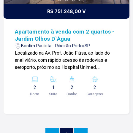
R$ 751.248,00 V
Apartamento à venda com 2 quartos -
Jardim Olhos D`Água
Bonfim Paulista - Ribeirão Preto/SP
Localizado na Av. Prof. João Fiúsa, ao lado do
anel viário, com rápido acesso às rodovias e
aeroporto, próximo ao Hospital Unimed,
supermercado Alam Júlia, Pão de Açucar, Museu
da Gula, Cenourão, Sorveteria Borelli, escolas,
2
1
2
2
restaurantes, lojas e comércio em geral.
Dorm.
Suite
Banho
Garagens
Apartamento com: -02 quartos sendo 01 suíte;
-02 banheiros; -Sala para 2 ambientes; -Varanda
Gourmet: -Cozinha americana; -Área de serviço; -
Laje técnica; -Churrasqueira; -02 vagas de
garagem; Condomínio com: -Portaria 24 hs; -
Piscina adulto e infantl; -Salão de festas; -Salão