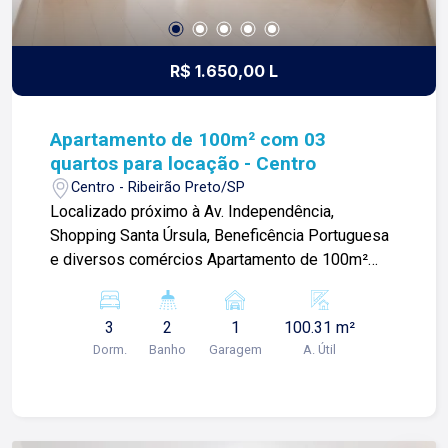
R$ 1.650,00 L
Apartamento de 100m² com 03
quartos para locação - Centro
Centro - Ribeirão Preto/SP
Localizado próximo à Av. Independência,
Shopping Santa Úrsula, Beneficência Portuguesa
e diversos comércios Apartamento de 100m²
com: -03 quartos com armários; -Sala ampla; -01
banheiro social; -Cozinha planejada; -Área de
3
2
1
100.31 m²
serviços; -01 vaga de garagem; Para mais
Dorm.
Banho
Garagem
A. Útil
informações e agendar visita, entre em contato.
Lago é RELACIONAMENTO! Desde 1987 esta é a
nossa missão, nosso propósito e o verdadeiro
sentido de tudo que fazemos. Todos os dias