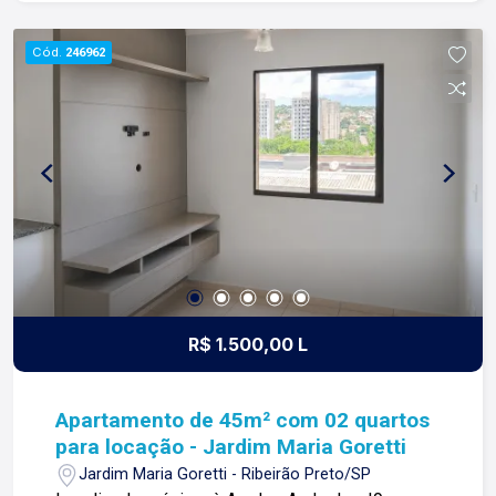
os dias construímos laços fortes e indeléveis
com nossos proprietários e clientes. Somos uma
Cód.
246962
imobiliária que equilibra a tradicionalidade com o
arrojo e a força comercial da atualidade. A Lago é
sua principal imobiliária em Ribeirão Preto!
R$ 1.500,00 L
Apartamento de 45m² com 02 quartos
para locação - Jardim Maria Goretti
Jardim Maria Goretti - Ribeirão Preto/SP