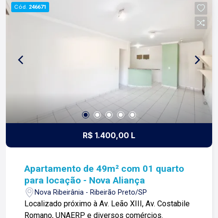
construímos laços fortes e indeléveis com
Cód.
246671
nossos proprietários e clientes. Somos uma
imobiliária que equilibra a tradicionalidade com o
arrojo e a força comercial da atualidade. A Lago é
sua principal imobiliária em Ribeirão Preto!
R$ 1.400,00 L
Apartamento de 49m² com 01 quarto
para locação - Nova Aliança
Nova Ribeirânia - Ribeirão Preto/SP
Localizado próximo à Av. Leão XIII, Av. Costabile
Romano, UNAERP e diversos comércios.