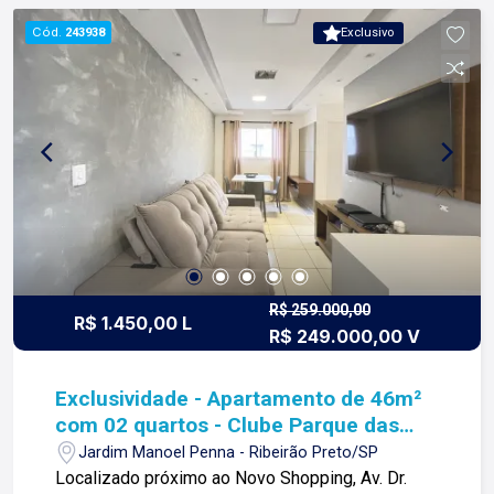
condomínio e IPTU são projeções devido ao
Cód.
243938
Exclusivo
imóvel estar na planta. Para mais informações e
agendar visita, entre em contato. Lago Imóveis -
Desde 1987 construindo relacionamentos e
confiança com nossos clientes e proprietários!
R$ 259.000,00
R$ 1.450,00 L
R$ 249.000,00 V
Exclusividade - Apartamento de 46m²
com 02 quartos - Clube Parque das
Árvores
Jardim Manoel Penna - Ribeirão Preto/SP
Localizado próximo ao Novo Shopping, Av. Dr.