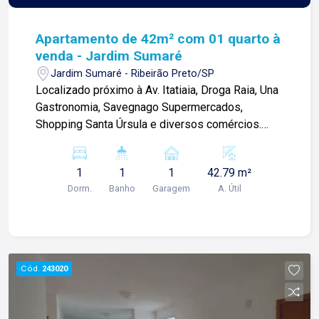
Apartamento de 42m² com 01 quarto à
venda - Jardim Sumaré
Jardim Sumaré - Ribeirão Preto/SP
Localizado próximo à Av. Itatiaia, Droga Raia, Una
Gastronomia, Savegnago Supermercados,
Shopping Santa Úrsula e diversos comércios.
Apartamento de 42m² com: -01 quarto; -01
banheiro social; -Sala 02 ambientes com sacada;
1
1
1
42.79 m²
-Cozinha; -Área de serviços; -01 vaga de
Dorm.
Banho
Garagem
A. Útil
garagem. Para mais informações e agendar
visita, entre em contato. Lago é
RELACIONAMENTO! Desde 1987 esta é a nossa
missão, nosso propósito e o verdadeiro sentido
de tudo que fazemos. Todos os dias
Cód.
243020
construímos laços fortes e indeléveis com
nossos proprietários e clientes. Somos uma
imobiliária que equilibra a tradicionalidade com o