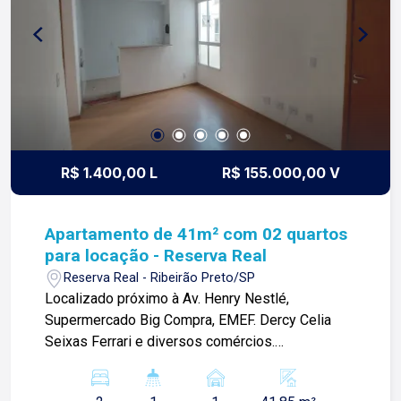
arrojo e a força comercial da atualidade. A Lago é
sua principal imobiliária em Ribeirão Preto!
R$ 1.400,00 L
R$ 155.000,00 V
Apartamento de 41m² com 02 quartos
para locação - Reserva Real
Reserva Real - Ribeirão Preto/SP
Localizado próximo à Av. Henry Nestlé,
Supermercado Big Compra, EMEF. Dercy Celia
Seixas Ferrari e diversos comércios.
Apartamento de 41m² com: -02 quartos; -Sala;
-01 banheiro social; -Cozinha com gabinete; -Área