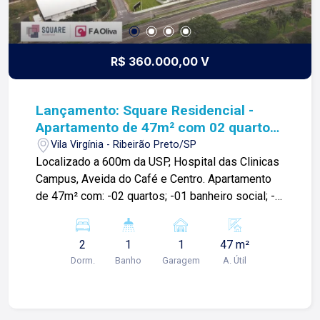
R$ 360.000,00 V
Lançamento: Square Residencial -
Apartamento de 47m² com 02 quartos
à venda - Vila Virgínia
Vila Virgínia - Ribeirão Preto/SP
Localizado a 600m da USP, Hospital das Clinicas
Campus, Aveida do Café e Centro. Apartamento
de 47m² com: -02 quartos; -01 banheiro social; -
Espaços integrados; -Varanda; -Preparação para
ar condicionado; -01 vaga de garagem;
2
1
1
47 m²
Condomínio com: -Portaria 24h; -Piscina adulto e
Dorm.
Banho
Garagem
A. Útil
infantil; -Academia; -Churrasqueira Bar com
chopeira; -Playground; -Mini mercado; -
Coworking; -Sky lounge; -Espaço pet; -Bike
Station; -Salão de festas; Obs.: Os valores de