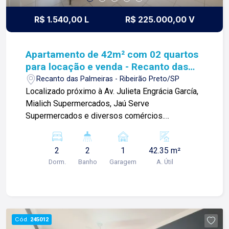
R$ 1.540,00 L
R$ 225.000,00 V
Apartamento de 42m² com 02 quartos
para locação e venda - Recanto das
Palmeiras
Recanto das Palmeiras - Ribeirão Preto/SP
Localizado próximo à Av. Julieta Engrácia García,
Mialich Supermercados, Jaú Serve
Supermercados e diversos comércios.
Apartamento de 42m² com: -02 quartos com
armários sendo 01 climatizado; -Sala com
2
2
1
42.35 m²
ventilador; -01 banheiro social com box; -Cozinha
Dorm.
Banho
Garagem
A. Útil
planejada; -Área de serviço; -01 vaga de garagem.
Para mais informações e agendar visita, entre em
contato. Lago é RELACIONAMENTO! Desde 1987
esta é a nossa missão, nosso propósito e o
verdadeiro sentido de tudo que fazemos. Todos
Cód.
245012
os dias construímos laços fortes e indeléveis