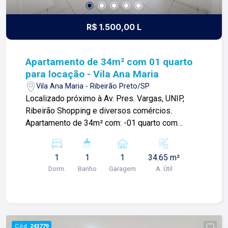
R$ 1.500,00 L
Apartamento de 34m² com 01 quarto
para locação - Vila Ana Maria
Vila Ana Maria - Ribeirão Preto/SP
Localizado próximo à Av. Pres. Vargas, UNIP,
Ribeirão Shopping e diversos comércios.
Apartamento de 34m² com: -01 quarto com
armários; -Sala com sacada; -01 banheiro social
com gabinete e box blindex; -Cozinha planejada;
1
1
1
34.65 m²
-Área de serviços; -01 vaga de garagem; Para
Dorm.
Banho
Garagem
A. Útil
mais informações e agendar visita, entre em
contato. Lago é RELACIONAMENTO! Desde 1987
esta é a nossa missão, nosso propósito e o
verdadeiro sentido de tudo que fazemos. Todos
os dias construímos laços fortes e indeléveis
Cód.
243779