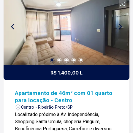
com nossos proprietários e clientes. Somos uma
imobiliária que equilibra a tradicionalidade com o
arrojo e a força comercial da atualidade. A Lago é
sua principal imobiliária em Ribeirão Preto!
R$ 1.400,00 L
Apartamento de 46m² com 01 quarto
para locação - Centro
Centro - Ribeirão Preto/SP
Localizado próximo à Av. Independência,
Shopping Santa Ursula, choperia Pinguim,
Beneficência Portuguesa, Carrefour e diversos