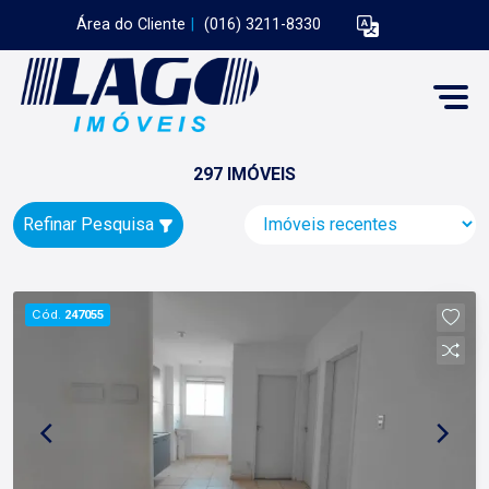
Área do Cliente
|
(016) 3211-8330
297 IMÓVEIS
Refinar Pesquisa
Cód.
247055