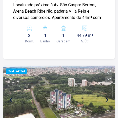
Localizado próximo à Av. São Gaspar Bertoni,
Arena Beach Ribeirão, padaria Villa Reis e
diversos comércios. Apartamento de 44m² com:
-02 quartos; -Sala ampla; -01 banheiro social; -
Cozinha; -Área de serviços; -01 vaga de garagem;
2
1
1
44.79 m²
Para mais informações e agendar visita, entre em
Dorm.
Banho
Garagem
A. Útil
contato. Lago é RELACIONAMENTO! Desde 1987
esta é a nossa missão, nosso propósito e o
verdadeiro sentido de tudo que fazemos. Todos
os dias construímos laços fortes e indeléveis
com nossos proprietários e clientes. Somos uma
Cód.
243941
imobiliária que equilibra a tradicionalidade com o
arrojo e a força comercial da atualidade. A Lago é
sua principal imobiliária em Ribeirão Preto!