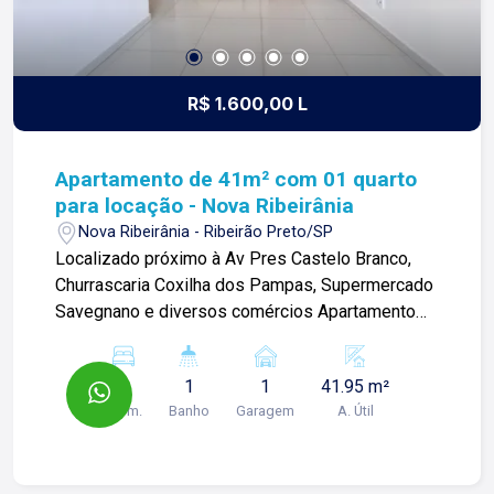
R$ 1.600,00 L
Apartamento de 41m² com 01 quarto
para locação - Nova Ribeirânia
Nova Ribeirânia - Ribeirão Preto/SP
Localizado próximo à Av Pres Castelo Branco,
Churrascaria Coxilha dos Pampas, Supermercado
Savegnano e diversos comércios Apartamento
de 41m² com: -01 quarto; -Banheiro; -Sala ampla;
-Cozinha; -Área de serviço; -01 vaga de garagem;
1
1
1
41.95 m²
Para mais informações e agendar visita, entre em
Dorm.
Banho
Garagem
A. Útil
contato. Lago é RELACIONAMENTO! Desde 1987
esta é a nossa missão, nosso propósito e o
verdadeiro sentido de tudo que fazemos. Todos