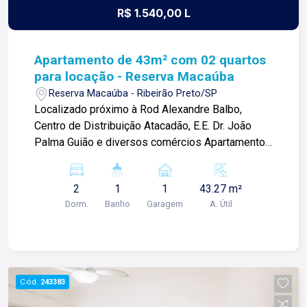
R$ 1.540,00 L
Apartamento de 43m² com 02 quartos
para locação - Reserva Macaúba
Reserva Macaúba - Ribeirão Preto/SP
Localizado próximo à Rod Alexandre Balbo,
Centro de Distribuição Atacadão, E.E. Dr. João
Palma Guião e diversos comércios Apartamento
de 43m² com: -02 quartos; -Banheiro social; -Sala
02 ambientes; -Cozinha; -Área de serviço; -01
2
1
1
43.27 m²
vaga de garagem; Para mais informações e
Dorm.
Banho
Garagem
A. Útil
agendamento de visita, entre em contato. Lago
Imóveis - desde 1987 construindo
relacionamentos e confiança com clientes e
proprietários.
Cód.
243383