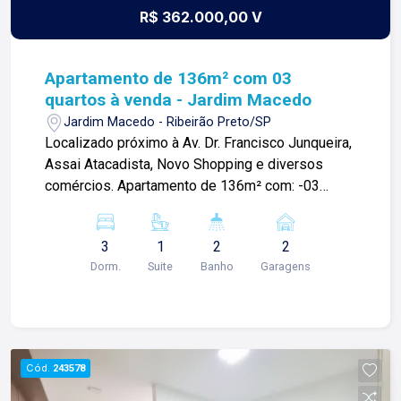
R$ 362.000,00 V
Apartamento de 136m² com 03
quartos à venda - Jardim Macedo
Jardim Macedo - Ribeirão Preto/SP
Localizado próximo à Av. Dr. Francisco Junqueira,
Assai Atacadista, Novo Shopping e diversos
comércios. Apartamento de 136m² com: -03
quartos com armários sendo 01 suíte; -Sala
ampla com sacada; -01 banheiro social; -Cozinha
3
1
2
2
planejada; -Área de serviço; -01 vaga de garagem.
Dorm.
Suite
Banho
Garagens
Para mais informações e agendamento de visita,
entre em contato. Lago Imóveis - desde 1987
construindo relacionamentos e confiança com
clientes e proprietários.
Cód.
243578