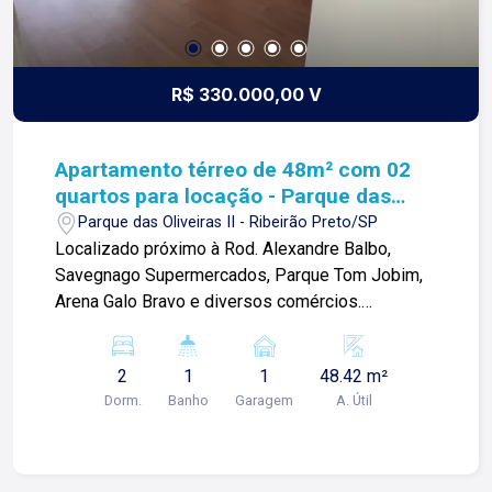
R$ 330.000,00 V
Apartamento térreo de 48m² com 02
quartos para locação - Parque das
Oliveiras II
Parque das Oliveiras II - Ribeirão Preto/SP
Localizado próximo à Rod. Alexandre Balbo,
Savegnago Supermercados, Parque Tom Jobim,
Arena Galo Bravo e diversos comércios.
Apartamento térreo de 48m² com: -02 quartos; -
Sala ; -Cozinha; -01 banheiro social; -Área de
2
1
1
48.42 m²
serviço; -01 vaga de garagem; - Elevador Para
Dorm.
Banho
Garagem
A. Útil
mais informações e agendar visita, entre em
contato. Lago é Relacionamento! Esta é a nossa
missão, nosso propósito e o verdadeiro sentido
de tudo que fazemos. Todos os dias