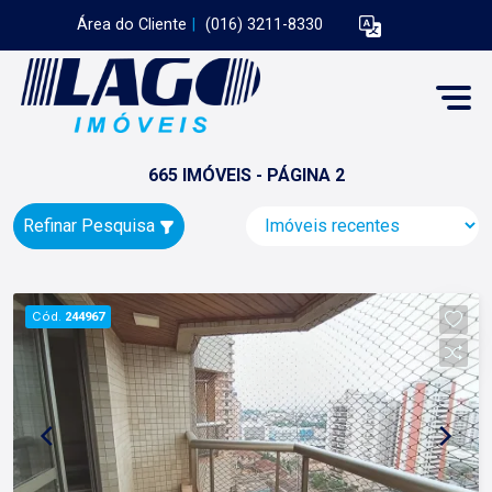
Área do Cliente
|
(016) 3211-8330
665 IMÓVEIS - PÁGINA 2
Refinar Pesquisa
Cód.
244967