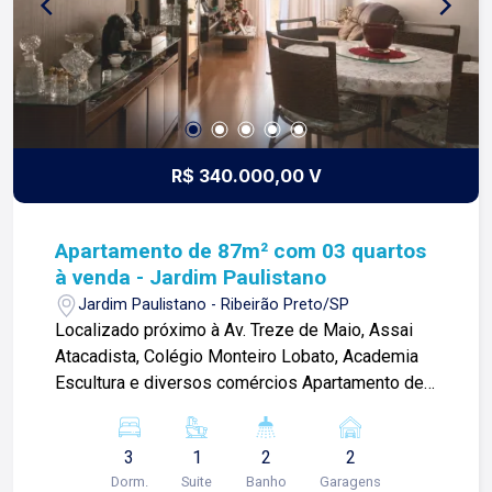
R$ 340.000,00 V
Apartamento de 87m² com 03 quartos
à venda - Jardim Paulistano
Jardim Paulistano - Ribeirão Preto/SP
Localizado próximo à Av. Treze de Maio, Assai
Atacadista, Colégio Monteiro Lobato, Academia
Escultura e diversos comércios Apartamento de
87m² com: -03 quartos climatizados com
armários, sendo 01 suíte; -01 banheiro social
3
1
2
2
com gabinete e box blindex; -Sala 02 ambientes
Dorm.
Suite
Banho
Garagens
com sacada; -Cozinha com armários, exaustou e