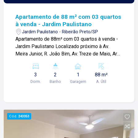
Apartamento de 88 m² com 03 quartos
à venda - Jardim Paulistano
Jardim Paulistano - Ribeirão Preto/SP
Apartamento de 88m² com 03 quartos à venda -
Jardim Paulistano Localizado próximo à Av.
Meira Junior, R. João Bim, Av. Treze de Maio, Arq
Inn Hotel e diversos comércios. Apartamento de
88m² com: -03 quartos; -Sala ampla; -Cozinha
3
2
1
88 m²
com gabinetes e armários; -Banheiro social; -Área
Dorm.
Banho
Garagem
A. Útil
de serviços; -01 vaga de garagem. - elevador -
piso laminado Diferenciais: -Ar condicionado nos
quartos e sala.
Cód.
243353