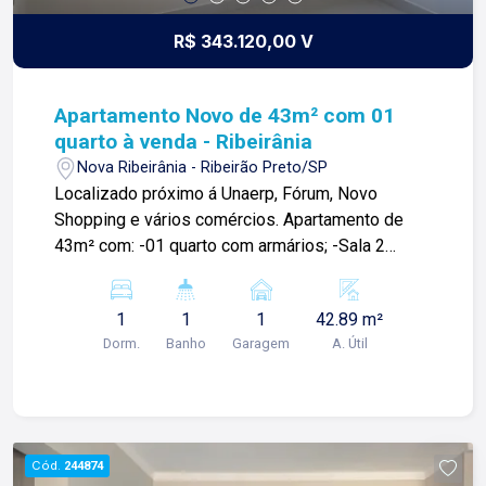
R$ 343.120,00 V
Apartamento Novo de 43m² com 01
quarto à venda - Ribeirânia
Nova Ribeirânia - Ribeirão Preto/SP
Localizado próximo á Unaerp, Fórum, Novo
Shopping e vários comércios. Apartamento de
43m² com: -01 quarto com armários; -Sala 2
ambientes: -Sacada; -01 banheiro social; -
Cozinha; -Área de serviço; -Armário planejado
1
1
1
42.89 m²
com móveis de alta qualidade; -01 vaga de
Dorm.
Banho
Garagem
A. Útil
garagem; Para mais informações e agendamento
de visita, entre em contato. Lago Imóveis - desde
1987 construindo relacionamentos e confiança
com clientes e proprietários.
Cód.
244874