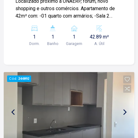
Localizado próximo á UNAERP, fórum, novo
shopping e outros comércios. Apartamento de
42m² com: -01 quarto com armários; -Sala 2
ambientes: -Sacada -01 banheiro social; -
Cozinha; -Área de serviço; -Armário planejado
1
1
1
42.89 m²
com móveis de alta qualidade; -01 vaga de
Dorm.
Banho
Garagem
A. Útil
garagem; Para mais informações e agendamento
de visita, entre em contato. Lago Imóveis - desde
1987 construindo relacionamentos e confiança
com clientes e proprietários.
Cód.
244892