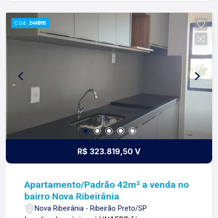
missão, nosso propósito e o verdadeiro sentido
de tudo que fazemos. Todos os dias
Cód.
244895
construímos laços fortes e indeléveis com
nossos proprietários e clientes. Somos uma
imobiliária que equilibra a tradicionalidade com o
arrojo e a força comercial da atualidade. A Lago é
sua principal imobiliária em Ribeirão Preto!
R$ 323.819,50 V
Apartamento/Padrão 42m² a venda no
bairro Nova Ribeirânia
Nova Ribeirânia - Ribeirão Preto/SP