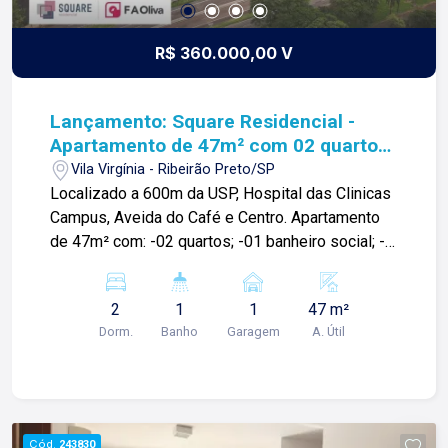
R$ 360.000,00 V
Lançamento: Square Residencial -
Apartamento de 47m² com 02 quartos
à venda - Vila Virgínia
Vila Virgínia - Ribeirão Preto/SP
Localizado a 600m da USP, Hospital das Clinicas
Campus, Aveida do Café e Centro. Apartamento
de 47m² com: -02 quartos; -01 banheiro social; -
Espaços integrados; -Varanda; -Preparação para
ar condicionado; -01 vaga de garagem;
2
1
1
47 m²
Condomínio com: -Portaria 24h; -Piscina adulto e
Dorm.
Banho
Garagem
A. Útil
infantil; -Academia; -Churrasqueira Bar com
chopeira; -Playground; -Mini mercado; -
Coworking; -Sky lounge; -Espaço pet; -Bike
Station; -Salão de festas; Obs.: Os valores de
condomínio e IPTU são projeções devido ao
Cód.
243830