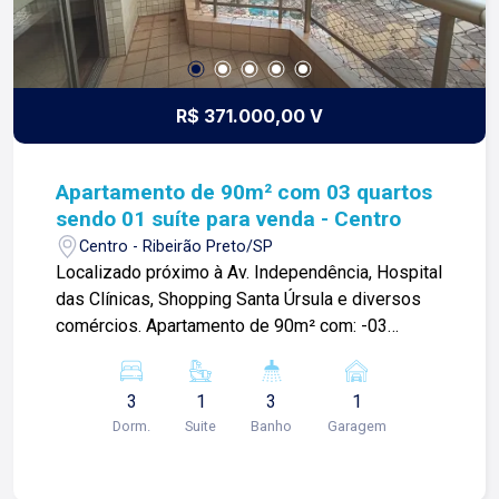
R$ 371.000,00 V
Apartamento de 90m² com 03 quartos
sendo 01 suíte para venda - Centro
Centro - Ribeirão Preto/SP
Localizado próximo à Av. Independência, Hospital
das Clínicas, Shopping Santa Úrsula e diversos
comércios. Apartamento de 90m² com: -03
quartos planejados sendo 01 suíte; -Sala 02
ambientes com sacada; -Cozinha planejada; -Área
3
1
3
1
de serviço; -01 banheiro social; -01 lavabo; -01
Dorm.
Suite
Banho
Garagem
vaga de garagem; Para mais informações e
agendar visita, entre em contato. Lago é
RELACIONAMENTO! Desde 1987 esta é a nossa