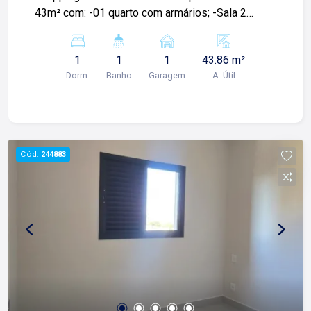
43m² com: -01 quarto com armários; -Sala 2
ambientes: -Sacada -01 banheiro social; -
Cozinha; -Área de serviço; -Armário planejado
1
1
1
43.86 m²
com móveis de alta qualidade; -01 vaga de
Dorm.
Banho
Garagem
A. Útil
garagem; Para mais informações e agendamento
de visita, entre em contato. Lago Imóveis - desde
1987 construindo relacionamentos e confiança
com clientes e proprietários.
Cód.
244883