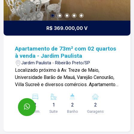
R$ 369.000,00 V
Apartamento de 73m² com 02 quartos
à venda - Jardim Paulista
Jardim Paulista - Ribeirão Preto/SP
Localizado próximo à Av. Treze de Maio,
Universidade Barão de Mauá, Varejão Cenourão,
Villa Sucreê e diversos comércios. Apartamento
de 73m² com: -02 quartos com armários sendo
01 suíte; -Roupeiro; -01 banheiro social com
2
1
2
2
gabinete e blindex; -Sala 02 ambientes com
Dorm.
Suite
Banho
Garagens
sacada; -Cozinha planejada; -Área de serviços; -
Despensa; -02 vagas de garagem; Para mais
informações e agendar visita, entre em contato.