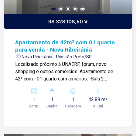
R$ 328.108,50 V
Apartamento de 42m² com 01 quarto
para venda - Nova Ribeirânia
Nova Ribeirânia - Ribeirão Preto/SP
Localizado próximo á UNAERP, fórum, novo
shopping e outros comércios. Apartamento de
42² com: -01 quarto com armários; -Sala 2
ambientes: -Sacada -01 banheiro social; -
Cozinha; -Área de serviço; -Armário planejado
1
1
1
42.89 m²
com móveis de alta qualidade; -01 vaga de
Dorm.
Banho
Garagem
A. Útil
garagem; Para mais informações e agendamento
de visita, entre em contato. Lago Imóveis - desde
1987 construindo relacionamentos e confiança
com clientes e proprietários.