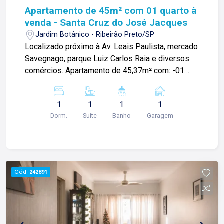
Apartamento de 45m² com 01 quarto à
venda - Santa Cruz do José Jacques
Jardim Botânico - Ribeirão Preto/SP
Localizado próximo à Av. Leais Paulista, mercado
Savegnago, parque Luiz Carlos Raia e diversos
comércios. Apartamento de 45,37m² com: -01
quarto com sacada; -Cozinha; -Banheiro; -Sala 2
ambientes com sacada; -Área de serviços; -01
1
1
1
1
vaga de garagem; Diferenciais: -Cozinha com
Dorm.
Suite
Banho
Garagem
armários; -Área de serviços com armários; -
Banheiro com box blindex e gabinete; Para mais
informações e agendamento de visita, entre em
contato. Lago Imóveis - desde 1987 construindo
relacionamentos e confiança com clientes e
Cód.
242891
proprietários.