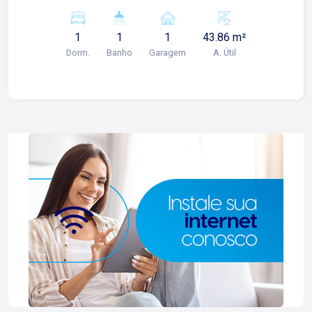
Sacada -01 banheiro social; -Cozinha; -Área de
serviço; -01 vaga de garagem; Para mais
1
1
1
43.86 m²
informações e agendamento de visita, entre em
Dorm.
Banho
Garagem
A. Útil
contato. Lago Imóveis - desde 1987 construindo
relacionamentos e confiança com clientes e
proprietários.