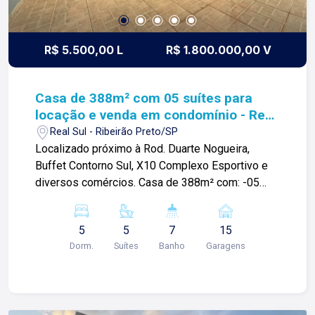
nossa missão, nosso propósito e o verdadeiro
sentido de tudo que fazemos. Todos os dias
construímos laços fortes e indeléveis com
R$ 5.500,00 L
R$ 1.800.000,00 V
nossos proprietários e clientes. Somos uma
imobiliária que equilibra a tradicionalidade com o
arrojo e a força comercial da atualidade. A Lago é
Casa de 388m² com 05 suítes para
sua principal imobiliária em Ribeirão Preto!
locação e venda em condomínio - Real
Sul
Real Sul - Ribeirão Preto/SP
Localizado próximo à Rod. Duarte Nogueira,
Buffet Contorno Sul, X10 Complexo Esportivo e
diversos comércios. Casa de 388m² com: -05
suítes; -Sala ampla; -02 banheiros sociais; -
Cozinha; -Área de serviços; -Espaço gourmet
5
5
7
15
com churrasqueira; -Piscina; -Quintal; -15 vagas
Dorm.
Suítes
Banho
Garagens
de garagem; Para mais informações e agendar
visita, entre em contato. Lago é
RELACIONAMENTO! Desde 1987 esta é a nossa
missão, nosso propósito e o verdadeiro sentido