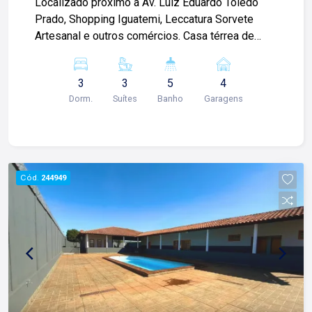
Localizado próximo à Av. Luiz Eduardo Toledo
Prado, Shopping Iguatemi, Leccatura Sorvete
Artesanal e outros comércios. Casa térrea de
229m² com: -03 suítes; -Sala 02 ambientes; -
Escritório; -01 lavabo; -Cozinha integrada à
3
3
5
4
varanda gourmet; -Despensa; -Área de serviço; -
Dorm.
Suítes
Banho
Garagens
Depósito; -Piscina; -01 banheiro externo; -Quintal;
-Paisagismo; -Corredor lateral; -04 vagas de
garagem; Diferencial do imóvel: -Ponto para lava
louças; -Iluminação completa; -Pontos para ares-
condicionados; -Pé direito alto; Condomínio com:
Cód.
244949
-Portaria 24h; -Porteiro; -Reconhecimento facial; -
Ronda motorizada; -Portão eletrônico; -
Playground; -Piscina adulto e infantil; -Academia;
-Academia ao ar-livre; -Maquina de gelo; -E-
market; -Salão de festa; -Quadra de tênis; -
Quadra de areia; -Quadra poliesportiva; Para mais
informações e agendar visita, entre em contato.
Lago é RELACIONAMENTO! Desde 1987 esta é a