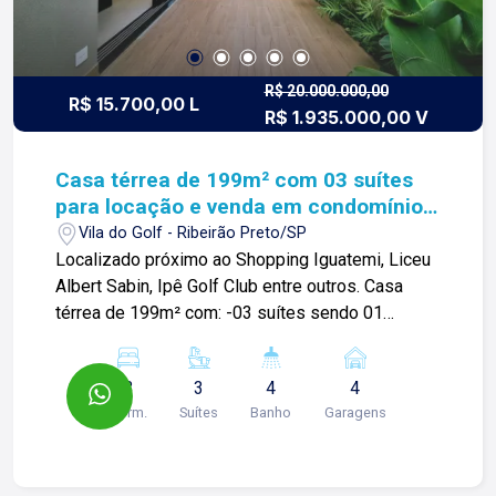
visita, entre em contato. Lago é Relacionamento!
Esta é a nossa missão, nosso propósito e o
verdadeiro sentido de tudo que fazemos. Todos
os dias construímos laços fortes e indeléveis
R$ 20.000.000,00
R$ 15.700,00 L
R$ 1.935.000,00 V
com nossos proprietários e clientes. Somos uma
imobiliária que, desde a nossa fundação em
1987, equilibra a tradicionalidade com o arrojo e a
Casa térrea de 199m² com 03 suítes
força comercial da atualidade. Temos mais de
para locação e venda em condomínio -
140 funcionários e parceiros de negócios e ao
Villa do Golf
Vila do Golf - Ribeirão Preto/SP
longo da nossa caminhada já administramos mais
Localizado próximo ao Shopping Iguatemi, Liceu
de 20.000 locações e realizamos mais de 3.000
Albert Sabin, Ipê Golf Club entre outros. Casa
vendas de imóveis. Temos o maior inventário de
térrea de 199m² com: -03 suítes sendo 01
cadastros de imóveis de Ribeirão Preto e região
master e todas com persianas automatizadas;
com mais de 20.000 opções, em todos os cantos
-01 lavabo; -Sala 02 ambientes; -Cozinha com
da cidade, para todos os padrões e para todos
3
3
4
4
ilha; -Área gourmet; -Área de serviço; -Piscina;
os gostos de nossos clientes. Se você deseja
Dorm.
Suítes
Banho
Garagens
-04 vagas; Diferenciais: -Rica em armários
comprar, alugar ou negociar seu próprio imóvel,
planejados; -Esquadrias Linha Gold da Marca
nós somos a imobiliária certa, porque para a Lago
Campestre; -02 caixas de água de 1000L; -01
o que vale é o relacionamento, portanto, venha