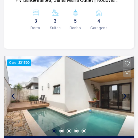
PV Bandeirantes, Santa Maria Outlet | Rodovia
Anhanguera Km 299 e diversos comércios. Casa
térrea de 199m² com: -03 suítes; -Sala 02
3
3
5
4
ambientes; -Escritório; -01 lavabo; -Cozinha
Dorm.
Suítes
Banho
Garagens
grande; -Despensa; -Área de serviço; -Depósito; -
Varanda gourmet; -Churrasqueira; -Piscina
aquecida; -01 banheiro externo; -Quintal; -
Paisagismo; -Corredor lateral; -04 vagas de
garagem; Diferencias do imóvel: -Rico em
Cód.
231500
armários planejados; -Projeto luminotécnico; -
Ares-condicionados; -Pé direito alto; -
Porcelanato; -Aquecimento solar; -Vizinhos
definidos; Condomínio com: -Portaria 24h; -
Porteiro; -Reconhecimento facial; -Portão
eletrônico; -Ronda motorizada; -Piscina adulto e
infantil; -Academia; -Academia ao ar-livre; -Quadra
de tênis; -Quadra poliesportiva; -Campo de
futebol; -Brinquedoteca; -Salão de festa; -Área
gourmet; -Playground; -Ampla área verde; Para