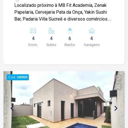
Localizado próximo à MB Fit Academia, Zenak
Papelaria, Cervejaria Pata da Onça, Yakin Sushi
Bar, Padaria Villa Sucreê e diversos comércios.
Casa sobrado de 252m² com: -04 suítes
climatizados com armários sendo 01 térrea; -Sala
4
4
6
4
ampla 02 ambientes; -01 lavabo; -Cozinha
Dorm.
Suítes
Banho
Garagens
planejada; -Varanda gourmet; -Área de serviço
com armários, quarto e banheiro; -Corredor lateral;
-Quintal; -04 vagas de garagem; Para mais
informações e agendamento de visita, entre em
contato. Lago Imóveis ? desde 1987 construindo
Cód.
240920
relacionamentos e confiança com clientes e
proprietários.