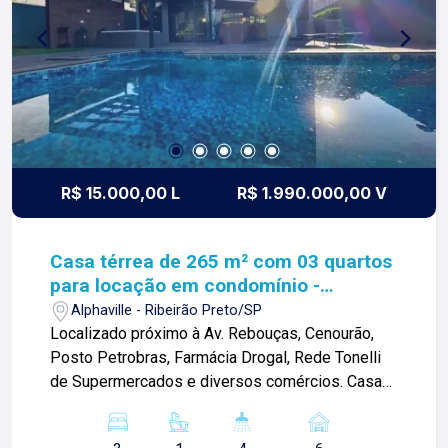
imobiliária que, desde a nossa fundação em
1987, equilibra a tradicionalidade com o arrojo e a
força comercial da atualidade. Temos mais de
140 funcionários e parceiros de negócios e ao
longo da nossa caminhada já administramos mais
de 20.000 locações e realizamos mais de 3.000
vendas de imóveis. Temos o maior inventário de
cadastros de imóveis de Ribeirão Preto e região
R$ 15.000,00 L
R$ 1.990.000,00 V
com mais de 20.000 opções, em todos os cantos
da cidade, para todos os padrões e para todos
os gostos de nossos clientes. Se você deseja
Casa térrea de 265 m² com 03 quartos
comprar, alugar ou negociar seu próprio imóvel,
para locação em condomínio -
nós somos a imobiliária certa, porque para a Lago
Alphaville
Alphaville - Ribeirão Preto/SP
o que vale é o relacionamento, portanto, venha
Localizado próximo à Av. Rebouças, Cenourão,
tomar um café conosco em uma de nossas três
Posto Petrobras, Farmácia Drogal, Rede Tonelli
lojas: Lago Vendas - Av. Presidente Vargas, 407,
de Supermercados e diversos comércios. Casa
Lago Locação - Rua Barão do Amazonas, 1700 e
térrea de 265 m² com: -03 quartos com armários
Lago Administrativo/Cadastro - Rua Altino
sendo 01 suíte com closet e hidro; -02 banheiros
Arantes, 644.