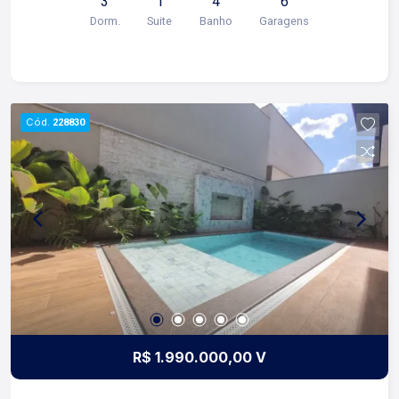
3
1
4
6
sociais com gabinete e box blindex; -01 lavabo; -
Dorm.
Suite
Banho
Garagens
Sala para 02 ambientes; -Cozinha americana com
armários; -Jacuzzi para 04 pessoas; -Piscina
com hidromassagem; -Paisagismo; -Quintal
amplo; -Área de serviço com armários; -06 vagas
de garagem; Diferenciais: -Rica em armários; -
Cód.
228830
Ambientes climatizados; -Iluminação completa; -
Fino acabamento; -Coocktop forno e exaustor; -
Vista panorâmica; Condomínio com: -Portaria 24h;
-Portão eletrônico; -Câmeras de segurança; -
Salão de festa; -Piscina adulto e infantil; -Quadra
de tênis; -Campos de futebol; -Playground; Para
mais informações e agendar visita, entre em
contato. Lago é Relacionamento! Esta é a nossa
missão, nosso propósito e o verdadeiro sentido
de tudo que fazemos. Todos os dias
construímos laços fortes e indeléveis com
R$ 1.990.000,00 V
nossos proprietários e clientes. Somos uma
imobiliária que, desde a nossa fundação em