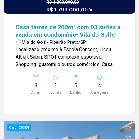
mais informações e agendar visita, entre em
R$ 1.890.000,00
R$ 1.799.000,00 V
contato. Lago é Relacionamento! Esta é a nossa
missão, nosso propósito e o verdadeiro sentido
de tudo que fazemos. Todos os dias
Casa térrea de 200m² com 03 suítes à
construímos laços fortes e indeléveis com
venda em condomínio- Vila do Golfe
nossos proprietários e clientes. Somos uma
Vila do Golf - Ribeirão Preto/SP
imobiliária que, desde a nossa fundação em
Localizado próximo à Escola Concept, Liceu
1987, equilibra a tradicionalidade com o arrojo e a
Albert Sabin, SPOT complexo esportivo,
força comercial da atualidade. Temos mais de
Shopping Iguatemi e outros comércios. Casa
140 funcionários e parceiros de negócios e ao
térrea de 200 m2 com: -03 suítes sendo 01
longo da nossa caminhada já administramos mais
master com closet; -Sala 02 ambientes com pé
de 20.000 locações e realizamos mais de 3.000
3
3
5
4
direito alto; -Escritório planejado; -Cozinha com
vendas de imóveis. Temos o maior inventário de
Dorm.
Suítes
Banho
Garagens
cooktop e coifa; -Churrasqueira a gás ; -01
cadastros de imóveis de Ribeirão Preto e região
banheiro social; -Quintal; -Piscina; -Paisagismo
com mais de 20.000 opções, em todos os cantos
completo; -Corredores laterais; -Área de serviço;
da cidade, para todos os padrões e para todos
-04 vagas de garagem, sendo 02 cobertas.
os gostos de nossos clientes. Se você deseja
Diferenciais -Rica em armários Planearte; -Todos
Cód.
230873
comprar, alugar ou negociar seu próprio imóvel,
os ambientes climatizados; -Ambientes
nós somos a imobiliária certa, porque para a Lago
integrados e iluminados; -Piscina aquecida com