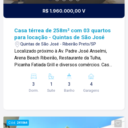
arrojo e a força comercial da atualidade. A Lago é
sua principal imobiliária em Ribeirão Preto!
R$ 1.960.000,00 V
Casa térrea de 258m² com 03 quartos
para locação - Quintas de São José
Quintas de São José - Ribeirão Preto/SP
Localizado próximo à Av. Padre José Anselmi,
Arena Beach Ribeirão, Restaurante da Tulha,
Picanha Fatiada Grill e diversos comércios. Casa
térrea de 258m² com: -03 quartos com armários
sendo 01 suíte; -Sala ampla 02 ambientes; -
3
1
3
4
Escritório; -Cozinha planejada; -01 lavabo; -
Dorm.
Suite
Banho
Garagens
Varanda gourmet; -Área de serviços com
armários; -Quintal; -Piscina; -Corredor lateral; -01
banheiro externo; -04 vagas de garagem; Para
mais informações e agendamento de visita, entre
em contato. Lago Imóveis ? desde 1987
Cód.
241064
construindo relacionamentos e confiança com