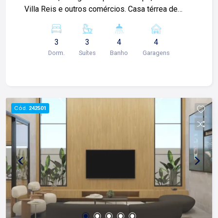
Villa Reis e outros comércios. Casa térrea de
202m² com: -03 suítes sendo 01 master com
closet, cubas e chuveiros duplos; -Sala 02
3
3
4
4
ambientes com pé direito alto; -01 lavabo; -
Dorm.
Suítes
Banho
Garagens
Escritório; -Cozinha com cooktop; -Despensa; -
Varanda gourmet com churrasqueira, coifa em
inox e cooktop; -Piscina; -Quintal; -01 banheiro
externo; -Paisagismo completo; -Rico em
armários; -Iluminação completa; -Área de serviço
Cód.
242501
com 01 quarto; -04 vagas de garagem sendo 02
cobertas; Para mais informações e agendar
visita, entre em contato. Lago é
RELACIONAMENTO! Desde 1987 esta é a nossa
missão, nosso propósito e o verdadeiro sentido
de tudo que fazemos. Todos os dias
construímos laços fortes e indeléveis com
nossos proprietários e clientes. Somos uma
imobiliária que equilibra a tradicionalidade com o