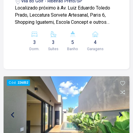
Vila do Golf - Ribeirão Preto/SP
caminhada já administramos mais de 20.000
Localizado próximo à Av. Luiz Eduardo Toledo
locações e realizamos mais de 3.000 vendas de
Prado, Leccatura Sorvete Artesanal, Paris 6,
imóveis. Temos o maior inventário de cadastros
Shopping Iguatemi, Escola Concept e outros
de imóveis de Ribeirão Preto e região com mais
comércios. Casa térrea de 168m² com: -03
de 20.000 opções, em todos os cantos da
suítes; -Sala 02 ambientes; -01 lavabo; -Cozinha;
cidade, para todos os padrões e para todos os
3
3
5
4
-Área de serviço; -Depósito; -Varanda gourmet; -
gostos de nossos clientes. Se você deseja
Dorm.
Suítes
Banho
Garagens
Churrasqueira; -Piscina com cascata; -01
comprar, alugar ou negociar seu próprio imóvel,
banheiro externo; -Quintal; -Paisagismo; -
nós somos a imobiliária certa, porque para a Lago
Corredor lateral; -04 vagas de garagem;
o que vale é o relacionamento, portanto, venha
Diferenciais do imóvel: -Rico em armários
tomar um café conosco em uma de nossas três
planejados; -Iluminação completa; -Pontos para
Cód.
226052
lojas: Lago Vendas - Av. Presidente Vargas, 407,
ares-condicionados; -Pé direito alto; -
Lago Locação - Rua Barão do Amazonas, 1700 e
Porcelanato fosco; Condomínio com: -Portaria
Lago Administrativo/Cadastro - Rua Altino
24h; -Quadra de tênis; -Quadra poliesportiva; -
Arantes, 644.
Churrasqueira; -Espaço gourmet; -Espaço kids; -
Piscina adulto; -Piscina infantil; -Pista de
caminhada; -Playground; -Salão de festa; -Salão
de jogos; Para mais informações e agendar