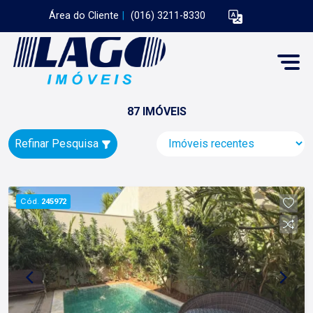
Área do Cliente
|
(016) 3211-8330
87 IMÓVEIS
Refinar Pesquisa
Cód.
245972