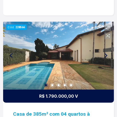
Varanda gourmet com churrasqueira à gás,
cooktop de indução e torre quente; -Adega; -01
banheiro social; -Piscina aquecida com
hidromassagem; -Área de serviço; -04 vagas de
Cód.
228566
garagem sendo 02 cobertas; Diferenciais: -
Marcenaria feita pela Theos e Eduardo; -Energia
fotovoltaica; -Design de iluminação CIA LUZ; -
Bancadas em quartzo; -Persianas automatizadas
na varanda gourmet; -Ar-condicionado da sala e
varanda gourmet de 30.000 BTUs; -Paisagismo;
Para mais informações e agendar visita, entre em
contato. Lago é Relacionamento! Esta é a nossa
missão, nosso propósito e o verdadeiro sentido
de tudo que fazemos. Todos os dias
construímos laços fortes e indeléveis com
R$ 1.790.000,00 V
nossos proprietários e clientes. Somos uma
imobiliária que, desde a nossa fundação em
1987, equilibra a tradicionalidade com o arrojo e a
Casa de 385m² com 04 quartos à