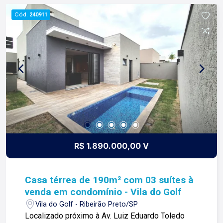
armários planejados; -Iluminação completa; -
Cód.
240911
Pontos para ares-condicionados; -Pé direito alto;
-Persianas blackouts e automatizadas; -Box e
espelhos instalados; Condomínio com: -Portaria
24h; -Porteiro; -Reconhecimento facial; -Ronda
motorizada; -Portão eletrônico; -Playground; -
Piscina adulto e infantil; -Academia; -Academia
ao ar-livre; -Maquina de gelo; -E-market; -Salão
de festa; -Quadra de tênis; -Quadra de areia; -
Quadra poliesportiva; Para mais informações e
agendar visita, entre em contato. Lago é
RELACIONAMENTO! Desde 1987 esta é a nossa
R$ 1.890.000,00 V
missão, nosso propósito e o verdadeiro sentido
de tudo que fazemos. Todos os dias
construímos laços fortes e indeléveis com
Casa térrea de 190m² com 03 suítes à
nossos proprietários e clientes. Somos uma
venda em condomínio - Vila do Golf
imobiliária que equilibra a tradicionalidade com o
Vila do Golf - Ribeirão Preto/SP
arrojo e a força comercial da atualidade. A Lago é
Localizado próximo à Av. Luiz Eduardo Toledo