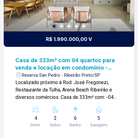
imobiliária que, desde a nossa fundação em
1987, equilibra a tradicionalidade com o arrojo e a
força comercial da atualidade. Temos mais de
140 funcionários e parceiros de negócios e ao
longo da nossa caminhada já administramos mais
R$ 1.990.000,00 V
de 20.000 locações e realizamos mais de 3.000
vendas de imóveis. Temos o maior inventário de
cadastros de imóveis de Ribeirão Preto e região
Casa de 333m² com 04 quartos para
com mais de 20.000 opções, em todos os cantos
venda e locação em condomínio -
da cidade, para todos os padrões e para todos
Reserva San Pedro
Reserva San Pedro - Ribeirão Preto/SP
os gostos de nossos clientes. Se você deseja
Localizado próximo à Rod. José Fregonezi,
comprar, alugar ou negociar seu próprio imóvel,
Restaurante da Tulha, Arena Beach Ribeirão e
nós somos a imobiliária certa, porque para a Lago
diversos comércios. Casa de 333m² com: -04
o que vale é o relacionamento, portanto, venha
quartos sendo 02 suítes sendo 01 master com
tomar um café conosco em uma de nossas três
closet e cubas duplas; -01 banheiro social; -Sala
lojas: Lago Vendas - Av. Presidente Vargas, 407,
4
2
6
5
03 ambientes com pé direito duplo; -Home
Lago Locação - Rua Barão do Amazonas, 1700 e
Dorm.
Suítes
Banho
Garagens
cinema; -Hall de entrada; -Escritório; -Cozinha em
Lago Administrativo/Cadastro - Rua Altino
ilha com cooktop e coifa; -Varanda gourmet com