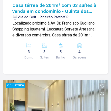
1987, equilibra a tradicionalidade com o arrojo e a
Casa térrea de 201m² com 03 suítes à
força comercial da atualidade. Temos mais de
venda em condomínio - Quinta dos
140 funcionários e parceiros de negócios e ao
Ventos
Vila do Golf - Ribeirão Preto/SP
longo da nossa caminhada já administramos mais
Localizado próximo à Av. Dr. Francisco Gugliano,
de 20.000 locações e realizamos mais de 3.000
Shopping Iguatemi, Leccatura Sorvete Artesanal
vendas de imóveis. Temos o maior inventário de
e diversos comércios. Casa térrea de 201m²
cadastros de imóveis de Ribeirão Preto e região
com: -03 suítes; -Sala 02 ambientes; -01 lavabo; -
com mais de 20.000 opções, em todos os cantos
Escritório -Churrasqueira; -Piscina com cascata;
da cidade, para todos os padrões e para todos
3
3
5
4
-01 banheiro externo; -Corredor lateral; -04 vagas
os gostos de nossos clientes. Se você deseja
Dorm.
Suítes
Banho
Garagens
de garagem sendo 02 cobertas; Diferenciais: -
comprar, alugar ou negociar seu próprio imóvel,
Casa completa em armários; -Cooktop e coifa; -
nós somos a imobiliária certa, porque para a Lago
Projeto de iluminação; Para mais informações e
o que vale é o relacionamento, portanto, venha
agendar visita, entre em contato. Lago é
tomar um café conosco em uma de nossas três
Relacionamento! Esta é a nossa missão, nosso
Cód.
228806
lojas: Lago Vendas - Av. Presidente Vargas, 407,
propósito e o verdadeiro sentido de tudo que
Lago Locação - Rua Barão do Amazonas, 1700 e
fazemos. Todos os dias construímos laços
Lago Administrativo/Cadastro - Rua Altino
fortes e indeléveis com nossos proprietários e
Arantes, 644.
clientes. Somos uma imobiliária que, desde a