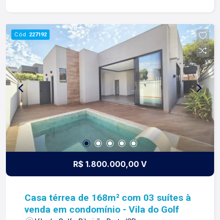
Arantes, 644.
churrasqueira, forno e fogão á lenha, TV de teto
retrátil e fechamento em vidros; -Piscina
aquecida com hidro e iluminação; -02 banheiros
Cód.
227192
externos; -Quintal; -Área de serviços com 01
banheiro; -05 vagas de garagem sendo 03
cobertas; Diferenciais: -Armários Inovare; -
Automação ATM; -Sistema Home Theater; -
Iluminação completa; -Energia fotovoltaica; -
Todos os ambientes climatizados; Para mais
informações e agendar visita, entre em contato.
Lago é Relacionamento! Esta é a nossa missão,
nosso propósito e o verdadeiro sentido de tudo
que fazemos. Todos os dias construímos laços
fortes e indeléveis com nossos proprietários e
R$ 1.800.000,00 V
clientes. Somos uma imobiliária que, desde a
nossa fundação em 1987, equilibra a
tradicionalidade com o arrojo e a força comercial
Casa térrea de 168m² com 03 suítes à
da atualidade. Temos mais de 140 funcionários e
venda em condomínio - Vila do Golf
parceiros de negócios e ao longo da nossa