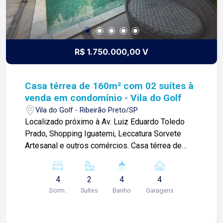
R$ 1.750.000,00 V
Casa térrea de 160m² com 02 suítes à
venda em condomínio - Vila do Golf
Vila do Golf - Ribeirão Preto/SP
Localizado próximo à Av. Luiz Eduardo Toledo
Prado, Shopping Iguatemi, Leccatura Sorvete
Artesanal e outros comércios. Casa térrea de
160m² com: -04 quartos sendo 02 suítes; -Sala; -
Escritório; -01 lavabo; -Cozinha integrada à
4
2
4
4
varanda gourmet; -Churrasqueira; -Área de
Dorm.
Suítes
Banho
Garagens
serviço; -Piscina; -Quintal; -Paisagismo; -
Corredor lateral; -04 vagas de garagem;
Diferencial do imóvel: -Rico em armários