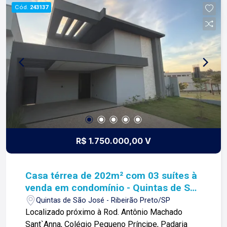
de tudo que fazemos. Todos os dias
Cód.
243137
construímos laços fortes e indeléveis com
nossos proprietários e clientes. Somos uma
imobiliária que equilibra a tradicionalidade com o
arrojo e a força comercial da atualidade. A Lago é
sua principal imobiliária em Ribeirão Preto!
R$ 1.750.000,00 V
Casa térrea de 202m² com 03 suítes à
venda em condomínio - Quintas de São
José
Quintas de São José - Ribeirão Preto/SP
Localizado próximo à Rod. Antônio Machado
Sant`Anna, Colégio Pequeno Príncipe, Padaria