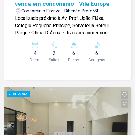
força comercial da atualidade. Temos mais de
venda em condomínio - Vila Europa
140 funcionários e parceiros de negócios e ao
Condomínio Firenze - Ribeirão Preto/SP
longo da nossa caminhada já administramos mais
Localizado próximo à Av. Prof. João Fiúsa,
de 20.000 locações e realizamos mais de 3.000
Colégio Pequeno Príncipe, Sorveteria Borelli,
vendas de imóveis. Temos o maior inventário de
Parque Olhos D`Água e diversos comércios.
cadastros de imóveis de Ribeirão Preto e região
Casa de 385m² com: -04 quartos sendo 02 suítes
com mais de 20.000 opções, em todos os cantos
sendo 01 master com closet e hidro; -01
da cidade, para todos os padrões e para todos
4
2
6
6
banheiro social; -Sala 03 ambientes; -Sala de TV;
os gostos de nossos clientes. Se você deseja
Dorm.
Suítes
Banho
Garagens
-Escritório; -01 lavabo; -Cozinha; -Despensa; -
comprar, alugar ou negociar seu próprio imóvel,
Varanda gourmet com churrasqueira; -Piscina; -
nós somos a imobiliária certa, porque para a Lago
Quintal amplo; -Área de serviço com 01 banheiro
o que vale é o relacionamento, portanto, venha
e 01 quarto; -Rico em armários; -Ambientes
tomar um café conosco em uma de nossas três
climatizados; -06 vagas de garagem sendo 02
Cód.
228521
lojas: Lago Vendas - Av. Presidente Vargas, 407,
cobertas; Para mais informações e agendar
Lago Locação - Rua Barão do Amazonas, 1700 e
visita, entre em contato. Lago é Relacionamento!
Lago Administrativo/Cadastro - Rua Altino
Esta é a nossa missão, nosso propósito e o
Arantes, 644.
verdadeiro sentido de tudo que fazemos. Todos
os dias construímos laços fortes e indeléveis
com nossos proprietários e clientes. Somos uma