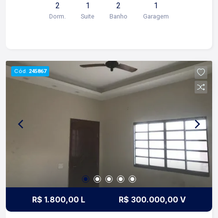
2
1
2
1
serviços; -Varanda gourmet; -02 vagas de
Dorm.
Suite
Banho
Garagem
garagem Para mais informações e agendar visita,
entre em contato. Lago é RELACIONAMENTO!
Desde 1987 esta é a nossa missão, nosso
propósito e o verdadeiro sentido de tudo que
fazemos. Todos os dias construímos laços
Cód.
245867
fortes e indeléveis com nossos proprietários e
clientes. Somos uma imobiliária que equilibra a
tradicionalidade com o arrojo e a força comercial
da atualidade. A Lago é sua principal imobiliária
em Ribeirão Preto!
R$ 1.800,00 L
R$ 300.000,00 V