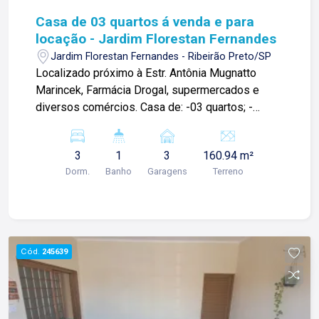
Casa de 03 quartos á venda e para
locação - Jardim Florestan Fernandes
Jardim Florestan Fernandes - Ribeirão Preto/SP
Localizado próximo à Estr. Antônia Mugnatto
Marincek, Farmácia Drogal, supermercados e
diversos comércios. Casa de: -03 quartos; -
Banheiro social; -Sala; -Cozinha; -Área de
serviços; -03 vagas de garagem. Para mais
3
1
3
160.94 m²
informações e agendar visita, entre em contato.
Dorm.
Banho
Garagens
Terreno
Lago é Relacionamento! Esta é a nossa missão,
nosso propósito e o verdadeiro sentido de tudo
que fazemos. Todos os dias construímos laços
fortes e indeléveis com nossos proprietários e
clientes. Somos uma imobiliária que, desde a
Cód.
245639
nossa fundação em 1987, equilibra a
tradicionalidade com o arrojo e a força comercial
da atualidade. Temos mais de 140 funcionários e
parceiros de negócios e ao longo da nossa