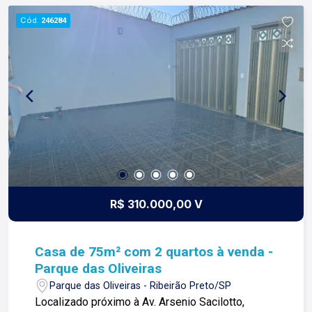
construímos laços fortes e indeléveis com
Cód.
246284
nossos proprietários e clientes. Somos uma
imobiliária que equilibra a tradicionalidade com o
arrojo e a força comercial da atualidade. A Lago é
sua principal imobiliária em Ribeirão Preto!
R$ 310.000,00 V
Casa de 75m² com 2 quartos à venda -
Parque das Oliveiras
Parque das Oliveiras - Ribeirão Preto/SP
Localizado próximo à Av. Arsenio Sacilotto,