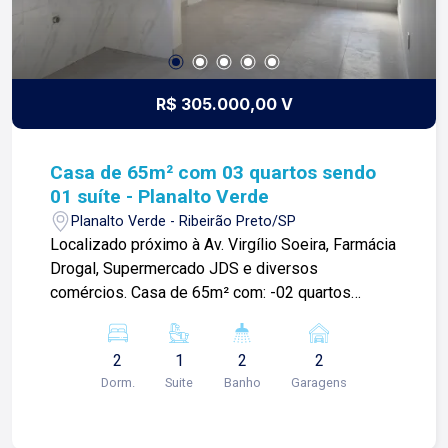
R$ 305.000,00 V
Casa de 65m² com 03 quartos sendo
01 suíte - Planalto Verde
Planalto Verde - Ribeirão Preto/SP
Localizado próximo à Av. Virgílio Soeira, Farmácia
Drogal, Supermercado JDS e diversos
comércios. Casa de 65m² com: -02 quartos
sendo 01 suíte; -Sala; -Cozinha; -Área de serviço;
-01 banheiro social; -02 vagas de garagem; Para
2
1
2
2
mais informações e agendar visita, entre em
Dorm.
Suite
Banho
Garagens
contato. Lago é RELACIONAMENTO! Desde 1987
esta é a nossa missão, nosso propósito e o
verdadeiro sentido de tudo que fazemos. Todos