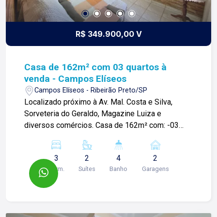
R$ 349.900,00 V
Casa de 162m² com 03 quartos à
venda - Campos Elíseos
Campos Elíseos - Ribeirão Preto/SP
Localizado próximo à Av. Mal. Costa e Silva,
Sorveteria do Geraldo, Magazine Luiza e
diversos comércios. Casa de 162m² com: -03
quartos sendo 02 suítes; -Sala ampla; -01
banheiro social; -Cozinha 02 ambientes; -Área de
3
2
4
2
serviços; -Quintal; - 02 vagas de garagem; Para
Dorm.
Suítes
Banho
Garagens
mais informações e agendar visita, entre em
contato. Lago é RELACIONAMENTO! Desde 1987
esta é a nossa missão, nosso propósito e o
verdadeiro sentido de tudo que fazemos. Todos