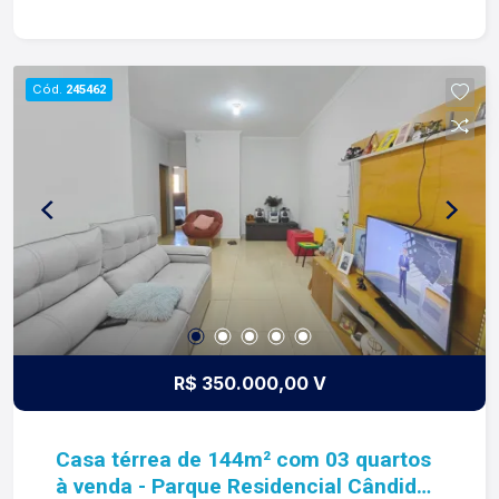
missão, nosso propósito e o verdadeiro sentido
de tudo que fazemos. Todos os dias
construímos laços fortes e indeléveis com
Cód.
245462
nossos proprietários e clientes. Somos uma
imobiliária que equilibra a tradicionalidade com o
arrojo e a força comercial da atualidade. A Lago é
sua principal imobiliária em Ribeirão Preto!
R$ 350.000,00 V
Casa térrea de 144m² com 03 quartos
à venda - Parque Residencial Cândido