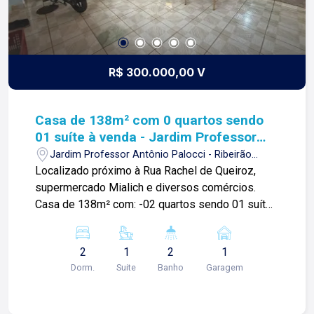
R$ 300.000,00 V
Casa de 138m² com 0 quartos sendo
01 suíte à venda - Jardim Professor
Antônio Palocci
Jardim Professor Antônio Palocci - Ribeirão
Preto/SP
Localizado próximo à Rua Rachel de Queiroz,
supermercado Mialich e diversos comércios.
Casa de 138m² com: -02 quartos sendo 01 suíte;
-Sala; -01 banheiro social; -Copa e cozinha; -Área
de serviços; -Quintal; -01 vagas de garagem;
2
1
2
1
-Área de churrasco; -Piscina; -Portão eletrônico;
Dorm.
Suite
Banho
Garagem
Para mais informações e agendamento de visita,
entre em contato. Lago Imóveis desde 1987
construindo relacionamentos e confiança com