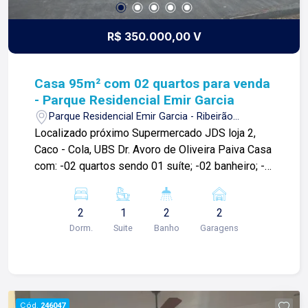
R$ 350.000,00 V
Casa 95m² com 02 quartos para venda
- Parque Residencial Emir Garcia
Parque Residencial Emir Garcia - Ribeirão
Preto/SP
Localizado próximo Supermercado JDS loja 2,
Caco - Cola, UBS Dr. Avoro de Oliveira Paiva Casa
com: -02 quartos sendo 01 suíte; -02 banheiro; -
Sala 2 ambientes; -Área de serviço; -02 Vagas de
garagem; Para mais informações e agendar
2
1
2
2
visita, entre em contato. Lago é Relacionamento!
Dorm.
Suite
Banho
Garagens
Esta é a nossa missão, nosso propósito e o
verdadeiro sentido de tudo que fazemos. Todos
os dias construímos laços fortes e indeléveis
com nossos proprietários e clientes. Somos uma
imobiliária que, desde a nossa fundação em
Cód.
246047