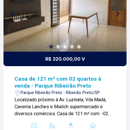
arrojo e a força comercial da atualidade. A Lago é
sua principal imobiliária em Ribeirão Preto
R$ 320.000,00 V
Casa de 121 m² com 02 quartos à
venda - Parque Ribeirão Preto
Parque Ribeirão Preto - Ribeirão Preto/SP
Localizado próximo à Av. Luzinata, Vila Madá,
Caverna Lanches e Mialich supermercado e
diversos comércios. Casa de 121 m² com: -02
quartos sendo 1 suíte; -Sala 02 ambientes; -01
banheiro social; -Cozinha com armário; -Área de