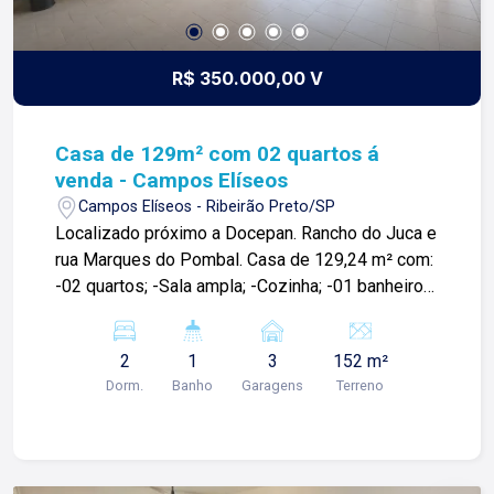
R$ 350.000,00 V
Casa de 129m² com 02 quartos á
venda - Campos Elíseos
Campos Elíseos - Ribeirão Preto/SP
Localizado próximo a Docepan. Rancho do Juca e
rua Marques do Pombal. Casa de 129,24 m² com:
-02 quartos; -Sala ampla; -Cozinha; -01 banheiros
sociais; -Área de serviço; -03 vaga de garagem.
Para mais informações e agendar visita, entre em
2
1
3
152 m²
contato. Lago Imóveis - Desde 1987 construindo
Dorm.
Banho
Garagens
Terreno
relacionamentos e confiança com nossos
clientes e proprietários!