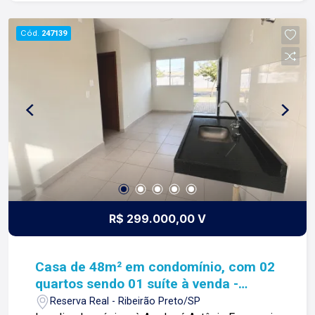
os dias construímos laços fortes e indeléveis
com nossos proprietários e clientes. Somos uma
Cód.
247139
imobiliária que equilibra a tradicionalidade com o
arrojo e a força comercial da atualidade. A Lago é
sua principal imobiliária em Ribeirão Preto!
R$ 299.000,00 V
Casa de 48m² em condomínio, com 02
quartos sendo 01 suíte à venda -
Reserva Real
Reserva Real - Ribeirão Preto/SP