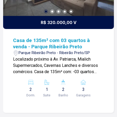
R$ 320.000,00 V
Casa de 135m² com 03 quartos à
venda - Parque Ribeirão Preto
Parque Ribeirão Preto - Ribeirão Preto/SP
Localizado próximo à Av. Patriarca, Mialich
Supermercados, Cavernas Lanches e diversos
comércios. Casa de 135m² com: -03 quartos
sendo 01 suíte; -Sala ampla; -01 banheiro social;
-Cozinha; -Área de serviço; -Corredor lateral; -03
2
1
2
3
vagas de garagem. Para mais informações e
Dorm.
Suite
Banho
Garagens
agendar visita, entre em contato. Lago é
RELACIONAMENTO! Desde 1987 esta é a nossa
missão, nosso propósito e o verdadeiro sentido
de tudo que fazemos. Todos os dias