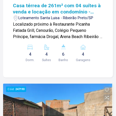
Casa térrea de 261m² com 04 suítes à
venda e locação em condomínio -
Jardim Olhos D`Água
Loteamento Santa Luisa - Ribeirão Preto/SP
Localizado próximo à Restaurante Picanha
Fatiada Grill, Cenourão, Colégio Pequeno
Príncipe, farmácia Drogal, Arena Beach Ribeirão e
diversos comércios. Casa térrea de 261m² com:
-04 suítes sendo a máster com closet, cubas e
4
4
6
4
chuveiros duplos; -Sala ampla; -01 lavabo; -
Dorm.
Suítes
Banho
Garagens
Cozinha Gourmet; -Despensa; -Quintal amplo; -
Piscina aquecida, com hidromassagem e prainha;
-01 Vestiário externo; - Área de Serviços; -
Depósito; -04 vagas de garagem sendo 02
cobertas; Diferênciais: - Armários planejados da
Cód.
247193
D´Silva - Projeto de iluminação - 3 aparelhos de
ar condicionado cassete LG (living + gourmet +
cozinha), conjunto de Som embutido na cozinha
gourmet com Receiver Denon + Subwoofer -