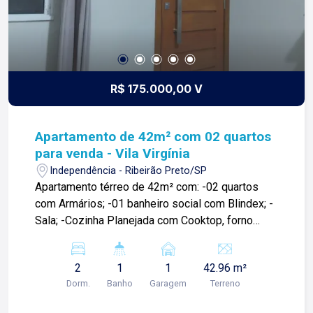
R$ 175.000,00 V
Apartamento de 42m² com 02 quartos
para venda - Vila Virgínia
Independência - Ribeirão Preto/SP
Apartamento térreo de 42m² com: -02 quartos
com Armários; -01 banheiro social com Blindex; -
Sala; -Cozinha Planejada com Cooktop, forno
embutido e exaustor; -01 vaga de garagem; Para
mais informações e agendar visita, entre em
2
1
1
42.96 m²
contato. Lago é RELACIONAMENTO! Desde 1987
Dorm.
Banho
Garagem
Terreno
esta é a nossa missão, nosso propósito e o
verdadeiro sentido de tudo que fazemos. Todos