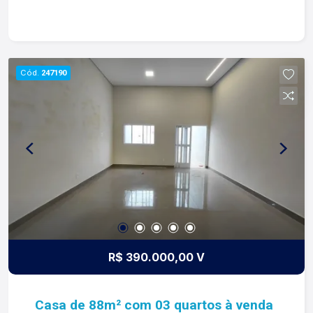
de tudo que fazemos. Todos os dias
construímos laços fortes e indeléveis com
nossos proprietários e clientes. Somos uma
imobiliária que equilibra a tradicionalidade com o
Cód.
247190
arrojo e a força comercial da atualidade. A Lago é
sua principal imobiliária em Ribeirão Preto!
R$ 390.000,00 V
Casa de 88m² com 03 quartos à venda