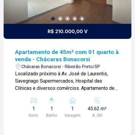
R$ 210.000,00 V
Apartamento de 45m² com 01 quarto à
venda - Chácaras Bonacorsi
Chácaras Bonacorsi - Ribeirão Preto/SP
Localizado próximo à Av. José de Laurentis,
Savegnago Supermercados, Hospital das
Clínicas e diversos comércios. Apartamento de
45m² com: -01 quarto; -Sala; -01 banheiro social; -
Cozinha; -Área de serviço; -Quintal; -01 vaga de
1
1
1
45.62 m²
garagem. Para mais informações e agendar
Dorm.
Banho
Garagem
A. Útil
visita, entre em contato. Lago é
RELACIONAMENTO! Desde 1987 esta é a nossa
missão, nosso propósito e o verdadeiro sentido