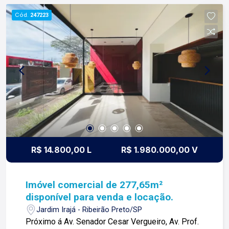
contato. Lago é Relacionamento! Esta é a nossa
Cód.
247223
missão, nosso propósito e o verdadeiro sentido
de tudo que fazemos. Todos os dias
construímos laços fortes e indeléveis com
nossos proprietários e clientes.
R$ 14.800,00 L
R$ 1.980.000,00 V
Imóvel comercial de 277,65m²
disponível para venda e locação.
Jardim Irajá - Ribeirão Preto/SP
Próximo á Av. Senador Cesar Vergueiro, Av. Prof.