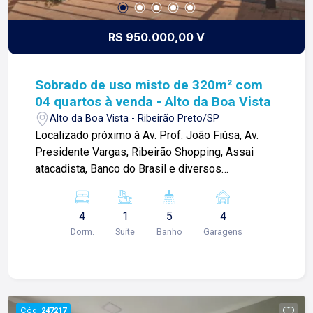
contato. Lago é RELACIONAMENTO! Desde 1987
esta é a nossa missão, nosso propósito e o
R$ 950.000,00 V
verdadeiro sentido de tudo que fazemos. Todos
os dias construímos laços fortes e indeléveis
com nossos proprietários e clientes. Somos uma
Sobrado de uso misto de 320m² com
imobiliária que equilibra a tradicionalidade com o
04 quartos à venda - Alto da Boa Vista
arrojo e a força comercial da atualidade. A Lago é
Alto da Boa Vista - Ribeirão Preto/SP
sua principal imobiliária em Ribeirão Preto!
Localizado próximo à Av. Prof. João Fiúsa, Av.
Presidente Vargas, Ribeirão Shopping, Assai
atacadista, Banco do Brasil e diversos
comércios. Casa térrea de 320m² com: -04
quartos sendo 01 suíte com armários; -01
4
1
5
4
banheiro social com box blindex; -Sala 02
Dorm.
Suite
Banho
Garagens
ambientes; -Escritório com acesso independente
para rua, pode converter em dormitório; -01
lavabo; -Cozinha grande rica em planejados; -
Despensa; -Área de serviço; -Varanda gourmet
com churrasqueira; -Piscina; -01 banheiro
Cód.
247217