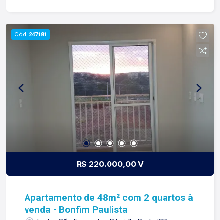
os dias construímos laços fortes e indeléveis
com nossos proprietários e clientes. Somos uma
imobiliária que equilibra a tradicionalidade com o
Cód.
247181
arrojo e a força comercial da atualidade. A Lago é
sua principal imobiliária em Ribeirão Preto!
R$ 220.000,00 V
Apartamento de 48m² com 2 quartos à
venda - Bonfim Paulista