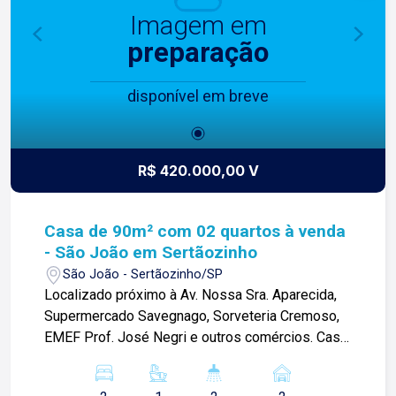
em Ribeirão Preto!
Imagem em
preparação
disponível em breve
R$ 420.000,00 V
Casa de 90m² com 02 quartos à venda
- São João em Sertãozinho
São João - Sertãozinho/SP
Localizado próximo à Av. Nossa Sra. Aparecida,
Supermercado Savegnago, Sorveteria Cremoso,
EMEF Prof. José Negri e outros comércios. Casa
de 90m² com: -02 quartos, sendo 01 suíte; -01
banheiro social; -Sala; -Cozinha; -Área de serviço;