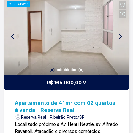
de tudo que fazemos. Todos os dias
Cód.
247238
construímos laços fortes e indeléveis com
nossos proprietários e clientes. Somos uma
imobiliária que equilibra a tradicionalidade com o
arrojo e a força comercial da atualidade. A Lago é
sua principal imobiliária em Ribeirão Preto!
R$ 165.000,00 V
Apartamento de 41m² com 02 quartos
à venda - Reserva Real
Reserva Real - Ribeirão Preto/SP
Localizado próximo à Av. Henri Nestle, av. Alfredo
Ravaneli, Atacadão e diversos comércios.