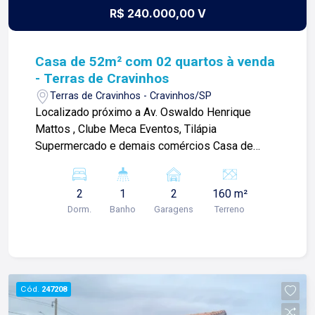
R$ 240.000,00 V
Casa de 52m² com 02 quartos à venda
- Terras de Cravinhos
Terras de Cravinhos - Cravinhos/SP
Localizado próximo a Av. Oswaldo Henrique
Mattos , Clube Meca Eventos, Tilápia
Supermercado e demais comércios Casa de
52,50m² com: -02 dormitórios; -01 banheiro
social; -Sala 2 ambientes; -Cozinha americana;
2
1
2
160 m²
-Área de serviços; -Quintal; -Corredor lateral; -02
Dorm.
Banho
Garagens
Terreno
vagas de garagem; Diferenciais: -Esquadrias de
alumínio; Para mais informações e agendar visita,
entre em contato. Lago é RELACIONAMENTO!
Desde 1987 esta é a nossa missão, nosso
propósito e o verdadeiro sentido de tudo que
Cód.
247208
fazemos. Todos os dias construímos laços
fortes e indeléveis com nossos proprietários e