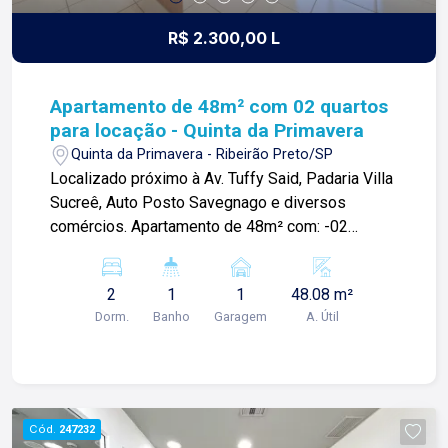
R$ 2.300,00 L
Apartamento de 48m² com 02 quartos
para locação - Quinta da Primavera
Quinta da Primavera - Ribeirão Preto/SP
Localizado próximo à Av. Tuffy Said, Padaria Villa
Sucreê, Auto Posto Savegnago e diversos
comércios. Apartamento de 48m² com: -02
quartos; -Sala ampla com sacada; -01 banheiro
social; -Cozinha grande; -Área de serviço; -01
2
1
1
48.08 m²
vaga de garagem. Para mais informações e
Dorm.
Banho
Garagem
A. Útil
agendar visita, entre em contato. Lago é
RELACIONAMENTO! Desde 1987 esta é a nossa
missão, nosso propósito e o verdadeiro sentido
de tudo que fazemos. Todos os dias
construímos laços fortes e indeléveis com
Cód.
247232
nossos proprietários e clientes. Somos uma