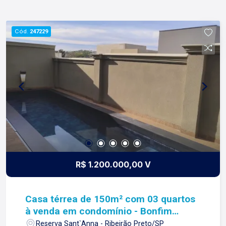
Cód.
247229
R$ 1.200.000,00 V
Casa térrea de 150m² com 03 quartos
à venda em condomínio - Bonfim
Paulista - Reserva Sant`Anna - Reserva
Reserva Sant`Anna - Ribeirão Preto/SP