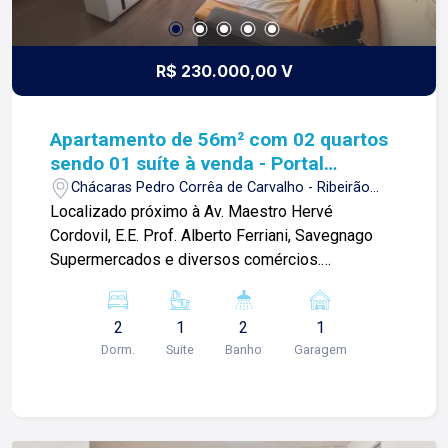
R$ 230.000,00 V
Apartamento de 56m² com 02 quartos
sendo 01 suíte à venda - Portal
Mirante da Colina
Chácaras Pedro Corrêa de Carvalho - Ribeirão
Preto/SP
Localizado próximo à Av. Maestro Hervé
Cordovil, E.E. Prof. Alberto Ferriani, Savegnago
Supermercados e diversos comércios.
Apartamento de 56m² com: -02 quartos, sendo 1
suíte; -Sala ampla 2 ambientes; -Banheiro social;
2
1
2
1
-Cozinha com armários; -Área de serviço; -01
Dorm.
Suite
Banho
Garagem
vaga de garagem. Para mais informações e
agendar visita, entre em contato. Lago é
RELACIONAMENTO! Desde 1987 esta é a nossa
missão, nosso propósito e o verdadeiro sentido