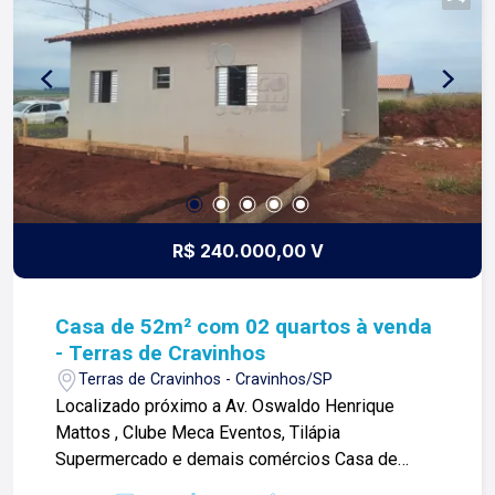
clientes. Somos uma imobiliária que equilibra a
tradicionalidade com o arrojo e a força comercial
da atualidade. A Lago é sua principal imobiliária
em Ribeirão Preto!
R$ 240.000,00 V
Casa de 52m² com 02 quartos à venda
- Terras de Cravinhos
Terras de Cravinhos - Cravinhos/SP
Localizado próximo a Av. Oswaldo Henrique
Mattos , Clube Meca Eventos, Tilápia
Supermercado e demais comércios Casa de
52,50m² com: -02 dormitórios; -01 banheiro