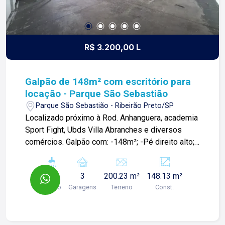
R$ 3.200,00 L
Galpão de 148m² com escritório para
locação - Parque São Sebastião
Parque São Sebastião - Ribeirão Preto/SP
Localizado próximo à Rod. Anhanguera, academia
Sport Fight, Ubds Villa Abranches e diversos
comércios. Galpão com: -148m²; -Pé direito alto; -
Amplo salão; -Copa; -02 lavabos; -Escritório; -03
vagas de garagem; Para mais informações e
2
3
200.23 m²
148.13 m²
agendar visita, entre em contato. Lago é
Banho
Garagens
Terreno
Const.
RELACIONAMENTO! Desde 1987 esta é a nossa
missão, nosso propósito e o verdadeiro sentido
de tudo que fazemos. Todos os dias