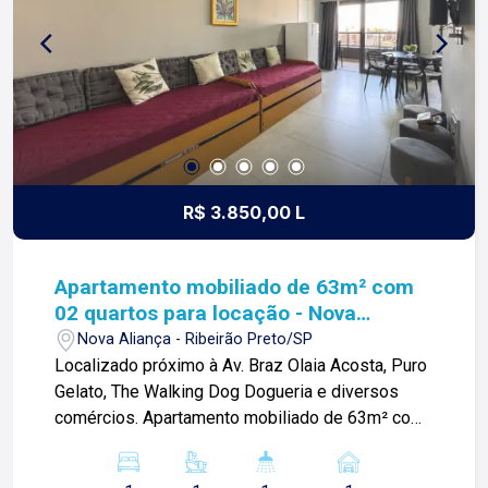
R$ 3.850,00 L
Apartamento mobiliado de 63m² com
02 quartos para locação - Nova
Aliança
Nova Aliança - Ribeirão Preto/SP
Localizado próximo à Av. Braz Olaia Acosta, Puro
Gelato, The Walking Dog Dogueria e diversos
comércios. Apartamento mobiliado de 63m² com:
-02 quartos; -Sala ampla 02 ambientes; -01
lavabo; -01 banheiro social com box blindex; -