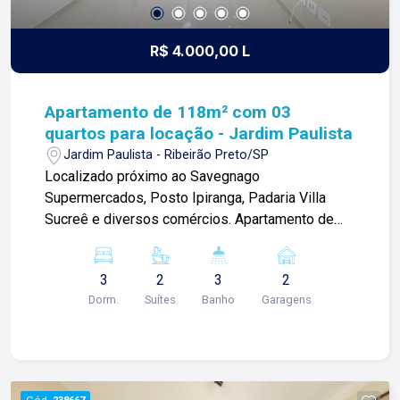
R$ 4.000,00 L
Apartamento de 118m² com 03
quartos para locação - Jardim Paulista
Jardim Paulista - Ribeirão Preto/SP
Localizado próximo ao Savegnago
Supermercados, Posto Ipiranga, Padaria Villa
Sucreê e diversos comércios. Apartamento de
118m² com: -03 quartos climatizados com
armários sendo 02 suítes; -Sala ampla 02
3
2
3
2
ambientes com ar condicionado; -01 lavabo; -
Dorm.
Suítes
Banho
Garagens
Cozinha planejada; -Área de serviço com
armários e despensa; -Varanda gourmet com
fechamento em blindex; -02 vagas de garagem;
Para mais informações e agendamento de visita,
entre em contato. Lago Imóveis ? desde 1987
Cód.