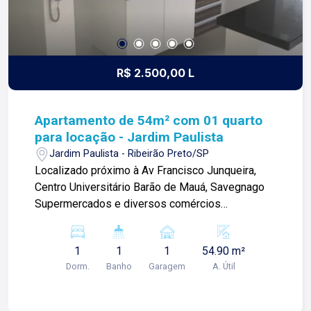
R$ 2.500,00 L
Apartamento de 54m² com 01 quarto
para locação - Jardim Paulista
Jardim Paulista - Ribeirão Preto/SP
Localizado próximo à Av Francisco Junqueira,
Centro Universitário Barão de Mauá, Savegnago
Supermercados e diversos comércios
Apartamento de 54m² com: -Sala ampla; -01
quarto; -Banheiro social; -Área de serviço; -01
1
1
1
54.90 m²
vaga de garagem; Para mais informações e
Dorm.
Banho
Garagem
A. Útil
agendar visita, entre em contato. Lago é
Relacionamento! Esta é a nossa missão, nosso
propósito e o verdadeiro sentido de tudo que