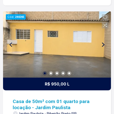
sentido de tudo que fazemos. Todos os dias
construímos laços fortes e indeléveis com
nossos proprietários e clientes. Somos uma
Cód.
244265
imobiliária que equilibra a tradicionalidade com o
arrojo e a força comercial da atualidade. A Lago é
sua principal imobiliária em Ribeirão Preto!
R$ 950,00 L
Casa de 50m² com 01 quarto para
locação - Jardim Paulista
Jardim Paulista - Ribeirão Preto/SP