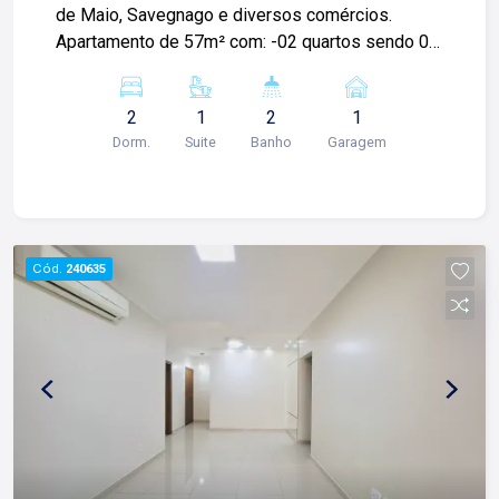
de Maio, Savegnago e diversos comércios.
Apartamento de 57m² com: -02 quartos sendo 01
suíte; -Sala; -01 banheiro social; -Cozinha
planejada; -Área de serviços; -01 vaga de
2
1
2
1
garagem; Para mais informações e agendamento
Dorm.
Suite
Banho
Garagem
de visita, entre em contato. Lago Imóveis desde
1987 construindo relacionamentos e confiança
com clientes e proprietários.
Cód.
240635