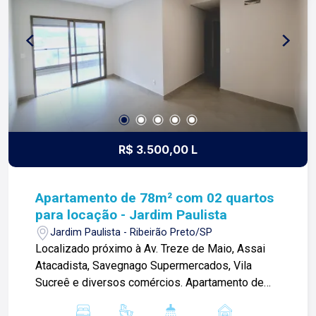
construímos laços fortes e indeléveis com
nossos proprietários e clientes. Somos uma
imobiliária que equilibra a tradicionalidade com o
arrojo e a força comercial da atualidade. A Lago é
sua principal imobiliária em Ribeirão Preto!
R$ 3.500,00 L
Apartamento de 78m² com 02 quartos
para locação - Jardim Paulista
Jardim Paulista - Ribeirão Preto/SP
Localizado próximo à Av. Treze de Maio, Assai
Atacadista, Savegnago Supermercados, Vila
Sucreê e diversos comércios. Apartamento de
78m² com: -02 quartos com armários sendo 01