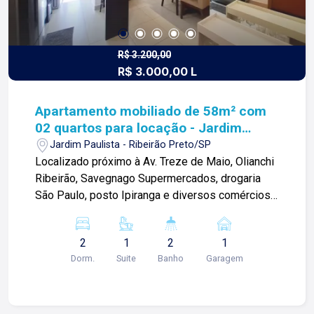
R$ 3.200,00
R$ 3.000,00 L
Apartamento mobiliado de 58m² com
02 quartos para locação - Jardim
Paulista
Jardim Paulista - Ribeirão Preto/SP
Localizado próximo à Av. Treze de Maio, Olianchi
Ribeirão, Savegnago Supermercados, drogaria
São Paulo, posto Ipiranga e diversos comércios.
Apartamento mobiliado de 58m² com: -02 quartos
com armários, sendo 01 suíte climatizada; -01
2
1
2
1
banheiro social com gabinete e box blindex; -Sala
Dorm.
Suite
Banho
Garagem
02 ambientes com sacada; -Cozinha com
armários; -Área de serviços; -01 vaga de
garagem. Para mais informações e agendamento
de visita, entre em contato. Lago Imóveis - desde