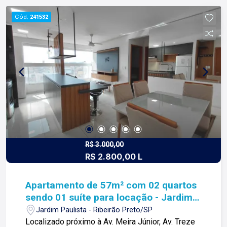
1987 construindo relacionamentos e confiança
Cód.
241532
com clientes e proprietários.
R$ 3.000,00
R$ 2.800,00 L
Apartamento de 57m² com 02 quartos
sendo 01 suíte para locação - Jardim
Paulista
Jardim Paulista - Ribeirão Preto/SP
Localizado próximo à Av. Meira Júnior, Av. Treze