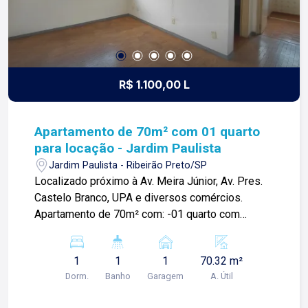
R$ 1.100,00 L
Apartamento de 70m² com 01 quarto
para locação - Jardim Paulista
Jardim Paulista - Ribeirão Preto/SP
Localizado próximo à Av. Meira Júnior, Av. Pres.
Castelo Branco, UPA e diversos comércios.
Apartamento de 70m² com: -01 quarto com
armários; -Sala; -Cozinha com gabinete; -Área de
serviços; -01 vaga de garagem; Para mais
1
1
1
70.32 m²
informações e agendar visita, entre em contato.
Dorm.
Banho
Garagem
A. Útil
Lago é RELACIONAMENTO! Desde 1987 esta é a
nossa missão, nosso propósito e o verdadeiro