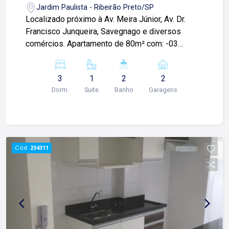
Paulisa
Jardim Paulista - Ribeirão Preto/SP
Localizado próximo à Av. Meira Júnior, Av. Dr.
Francisco Junqueira, Savegnago e diversos
comércios. Apartamento de 80m² com: -03
quartos com armários sendo 01 suíte; -Sala; -01
banheiro social; -Cozinha; -Área de serviços; -
3
1
2
2
Espaço gourmet com churrasqueira e 01 lavabo
Dorm.
Suite
Banho
Garagens
externo; -02 vagas de garagem; Para mais
informações e agendamento de visita, entre em
contato. Lago Imóveis ? desde 1987 construindo
relacionamentos e confiança com clientes e
proprietários.
Cód.
234311