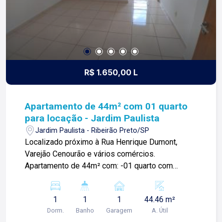
R$ 1.650,00 L
Apartamento de 44m² com 01 quarto
para locação - Jardim Paulista
Jardim Paulista - Ribeirão Preto/SP
Localizado próximo à Rua Henrique Dumont,
Varejão Cenourão e vários comércios.
Apartamento de 44m² com: -01 quarto com
armários; -01 banheiro social; -Sala 02 ambientes
com sacada; -Cozinha com armários; -Área de
1
1
1
44.46 m²
serviços; -01 vaga de garagem. Para mais
Dorm.
Banho
Garagem
A. Útil
informações e agendar visita, entre em contato.