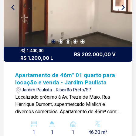
R$ 1.400,00
R$ 202.000,00 V
R$ 1.200,00 L
Apartamento de 46m² 01 quarto para
locação e venda - Jardim Paulista
Jardim Paulista - Ribeirão Preto/SP
Localizado próximo à Av. Treze de Maio, Rua
Henrique Dumont, supermercado Mialich e
diversos comércios. Apartamento de 46m² com:
-01 quarto com armários; -Sala; -01 banheiro
social; -Cozinha; -Área de serviços; -01 vaga de
1
1
1
46.20 m²
garagem; Para mais informações e agendar