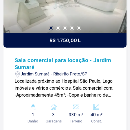
R$ 1.750,00 L
Sala comercial para locação - Jardim
Sumaré
Jardim Sumaré - Ribeirão Preto/SP
Localizada próximo ao Hospital São Paulo, Lago
imóveis e vários comércios. Sala comercial com:
-Aproximadamente 45m²; -Copa e banheiro de
uso comum do prédio; -Ar condicionado; Para
mais informações e agendar visita, entre em
1
3
330 m²
40 m²
contato. Lago é Relacionamento! Esta é a nossa
Banho
Garagens
Terreno
Const.
missão, nosso propósito e o verdadeiro sentido
de tudo que fazemos. Todos os dias