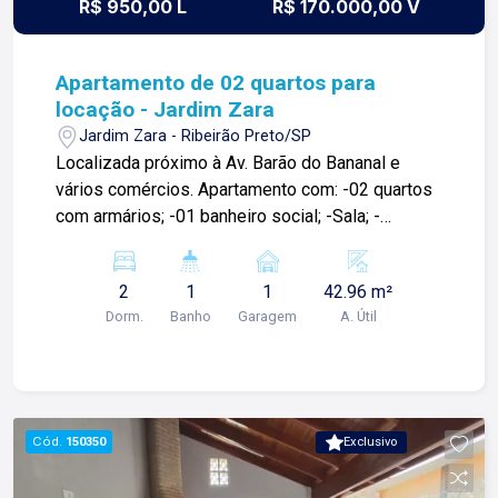
R$ 950,00 L
R$ 170.000,00 V
Apartamento de 02 quartos para
locação - Jardim Zara
Jardim Zara - Ribeirão Preto/SP
Localizada próximo à Av. Barão do Bananal e
vários comércios. Apartamento com: -02 quartos
com armários; -01 banheiro social; -Sala; -
Cozinha com gabinete; -Área de serviços; -01
vaga de garagem; Para mais informações e
2
1
1
42.96 m²
agendamento de visita, entre em contato. Lago
Dorm.
Banho
Garagem
A. Útil
Imóveis ? desde 1987 construindo
relacionamentos e confiança com clientes e
proprietários.
Cód.
150350
Exclusivo