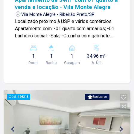
venda e locação - Vila Monte Alegre
Vila Monte Alegre - Ribeirão Preto/SP
Localizado próximo à USP e vários comércios.
Apartamento com: -01 quarto com armários; -01
banheiro social; -Sala; -Cozinha com gabinete;
-Área de serviços; -01 vaga de garagem. Para
mais informações e agendar visita, entre em
1
1
1
34.96 m²
contato. Lago é RELACIONAMENTO! Desde 1987
Dorm.
Banho
Garagem
A. Útil
esta é a nossa missão, nosso propósito e o
verdadeiro sentido de tudo que fazemos. Todos
os dias construímos laços fortes e indeléveis
com nossos proprietários e clientes. Somos uma
imobiliária que equilibra a tradicionalidade com o
Cód.
196313
Exclusivo
arrojo e a força comercial da atualidade. A Lago é
sua principal imobiliária em Ribeirão Preto!