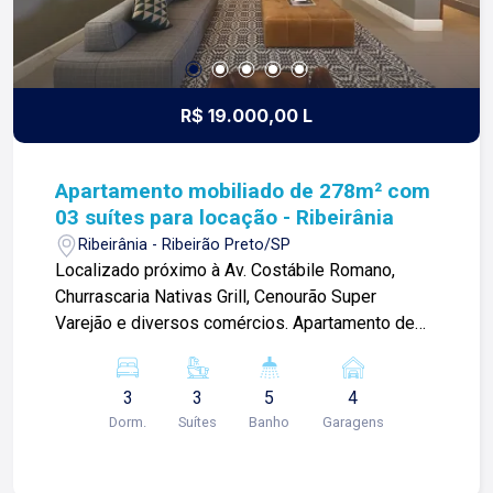
R$ 19.000,00 L
Apartamento mobiliado de 278m² com
03 suítes para locação - Ribeirânia
Ribeirânia - Ribeirão Preto/SP
Localizado próximo à Av. Costábile Romano,
Churrascaria Nativas Grill, Cenourão Super
Varejão e diversos comércios. Apartamento de
278m² com: -03 suítes sendo 01 master; -Sala 03
ambientes; -01 lavabo; -Cozinha planejada com
3
3
5
4
despensa; -Área de serviços com banheiro; -01
Dorm.
Suítes
Banho
Garagens
quarto de despejo; -04 vagas de garagem; Para
mais informações e agendar visita, entre em
contato. Lago é RELACIONAMENTO! Desde 1987