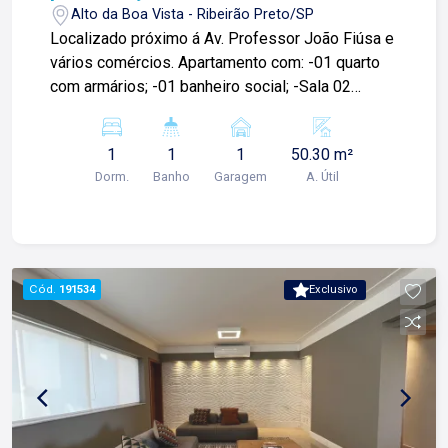
Lago Locação - Rua Barão do Amazonas, 1700 e
Alto da Boa Vista - Ribeirão Preto/SP
Lago Administrativo/Cadastro - Rua Altino
Localizado próximo á Av. Professor João Fiúsa e
Arantes, 644.
vários comércios. Apartamento com: -01 quarto
com armários; -01 banheiro social; -Sala 02
ambientes com sacada; -Cozinha planejada; -Área
de serviços; -01 vaga de garagem; Para mais
1
1
1
50.30 m²
informações e agendar visita, entre em contato.
Dorm.
Banho
Garagem
A. Útil
Lago Imóveis - Desde 1987 construindo
relacionamentos e confiança com nossos
clientes e proprietários!
Cód.
191534
Exclusivo