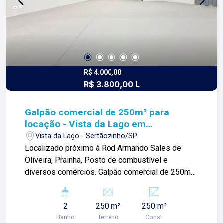
R$ 4.000,00
R$ 3.800,00 L
Galpão comercial de 250m² para
locação - Vista da Lago em
Sertãozinho
Vista da Lago - Sertãozinho/SP
Localizado próximo à Rod Armando Sales de
Oliveira, Prainha, Posto de combustível e
diversos comércios. Galpão comercial de 250m²
com: -Escritório; -02 banheiros; -Área de
serviços; -Pé direito alto; -Portão Basculante;
2
250 m²
250 m²
Para mais informações e agendar visita, entre em
Banho
Terreno
Const.
contato. Lago é Relacionamento! Esta é a nossa