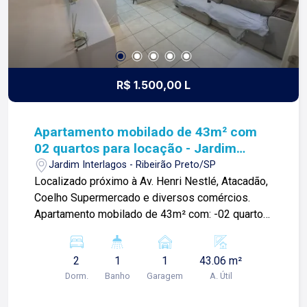
R$ 1.500,00 L
Apartamento mobilado de 43m² com
02 quartos para locação - Jardim
Interlagos
Jardim Interlagos - Ribeirão Preto/SP
Localizado próximo à Av. Henri Nestlé, Atacadão,
Coelho Supermercado e diversos comércios.
Apartamento mobilado de 43m² com: -02 quartos
com armários sendo 01 climatizado; -01 banheiro
social com box blindex e gabinete; -Sala 02
2
1
1
43.06 m²
ambientes com luzes de LED e painel de TV; -
Dorm.
Banho
Garagem
A. Útil
Cozinha planejada; -Área de serviços com
armários; -01 vaga de garagem; Para mais