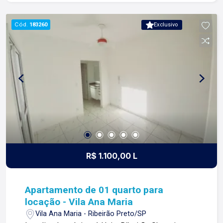
esta é a nossa missão, nosso propósito e o
verdadeiro sentido de tudo que fazemos. Todos
Cód.
183260
Exclusivo
os dias construímos laços fortes e indeléveis
com nossos proprietários e clientes. Somos uma
imobiliária que equilibra a tradicionalidade com o
arrojo e a força comercial da atualidade. A Lago é
sua principal imobiliária em Ribeirão Preto!
R$ 1.100,00 L
Apartamento de 01 quarto para
locação - Vila Ana Maria
Vila Ana Maria - Ribeirão Preto/SP