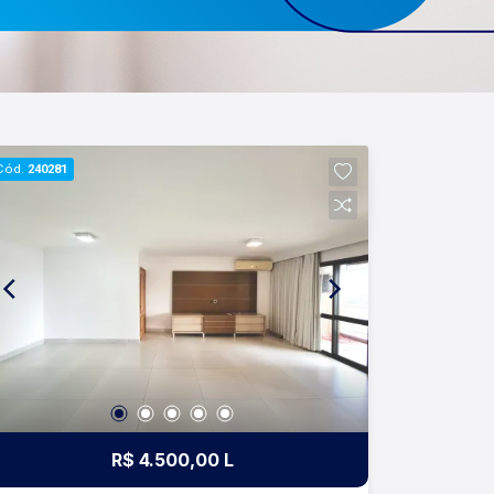
Cód.
240281
R$ 4.500,00 L