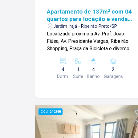
Apartamento de 137m² com 04
quartos para locação e venda -
Jardim Irajá
Jardim Irajá - Ribeirão Preto/SP
Localizado próximo à Av. Prof. João
Fiúsa, Av. Presidente Vargas, Ribeirão
Shopping, Praça da Bicicleta e diversos
comércios. Apartamento de 137m² com:
-04 quartos com armários, sendo 01
4
1
4
2
suíte; -01 banheiro social com gabiente
Dorm.
Suite
Banho
Garagens
e box blindex; -01 lavabo; -Sala 02
ambientes; -Cozinha com armários e
coocktop; -Varanda gourmet com
churrasqueira; -Despensa; -Área de
serviços com 01 suíte; -02 vagas de
Cód.
240248
garagem. Condomínio com: -Portaria
24h; -Elevador social; -Elevador de
serviço; -Academia; -Piscina; -Sauna;
-Área gourmet com churrasqueira; -