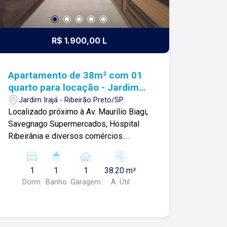
R$ 1.900,00 L
Apartamento de 38m² com 01
quarto para locação - Jardim
Irajá
Jardim Irajá - Ribeirão Preto/SP
Localizado próximo à Av. Maurílio Biagi,
Savegnago Supermercados, Hospital
Ribeirânia e diversos comércios.
Apartamento de 38m² com: -01 quarto; -
Sala ampla; -01 banheiro social; -
1
1
1
38.20 m²
Cozinha; -Área de serviço; -01 vaga de
Dorm.
Banho
Garagem
A. Útil
garagem Para mais informações e
agendar visita, entre em contato. Lago é
RELACIONAMENTO! Desde 1987 esta
é a nossa missão, nosso propósito e o