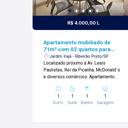
R$ 4.000,00 L
Apartamento mobiliado de
71m² com 02 quartos para
locação - Jardim Irajá
Jardim Irajá - Ribeirão Preto/SP
Localizado próximo à Av. Leais
Paulistas, Rei da Picanha, McDonald`s
e diversos comércios. Apartamento
mobiliado de 71m² com: -02 quartos
com armários sendo 01 suíte; -Sala
1
1
1
1
ampla; -Sacada gourmet; -01 banheiro
Dorm.
Suite
Banho
Garagem
social com box blindex; -Cozinha
planejada; -Área de serviços; -02 vagas
de garagem; Para mais informações e
agendar visita, entre em contato. Lago é