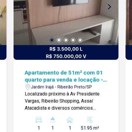
R$ 3.500,00 L
R$ 750.000,00 V
Apartamento de 51m² com 01
quarto para venda e locação -
Jardim Irajá
Jardim Irajá - Ribeirão Preto/SP
Localizado próximo à Av Presidente
Vargas, Ribeirão Shopping, Assaí
Atacadista e diversos comércios
Apartamento de 51m² com: -01 quarto
com armário; -Banheiro social; -Sala
1
1
1
51.95 m²
ampla; -Cozinha com armário planejado;