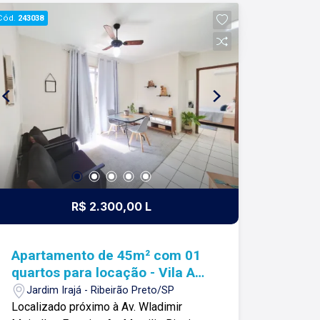
verdadeiro sentido de tudo que
Cód.
243038
fazemos. Todos os dias construímos
laços fortes e indeléveis com nossos
proprietários e clientes. Somos uma
imobiliária que equilibra a
tradicionalidade com o arrojo e a força
comercial da atualidade. A Lago é sua
principal imobiliária em Ribeirão Preto!
R$ 2.300,00 L
Apartamento de 45m² com 01
quartos para locação - Vila Ana
Maria
Jardim Irajá - Ribeirão Preto/SP
Localizado próximo à Av. Wladimir