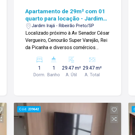
Apartamento de 29m² com 01
quarto para locação - Jardim
Irajá
Jardim Irajá - Ribeirão Preto/SP
Localizado próximo à Av Senador César
Vergueiro, Cenourão Super Varejão, Rei
da Picanha e diversos comércios
Apartamento de 29m² com: -01 quarto; -
Banheiro social; -Sala com sacada; -
1
1
29.47 m²
29.47 m²
Cozinha com armário; -Área de serviço;
Dorm.
Banho
A. Útil
A. Total
Para mais informações e agendamento
de visita, entre em contato. Lago
Imóveis - desde 1987 construindo
relacionamentos e confiança com
clientes e proprietários.
Cód.
239642