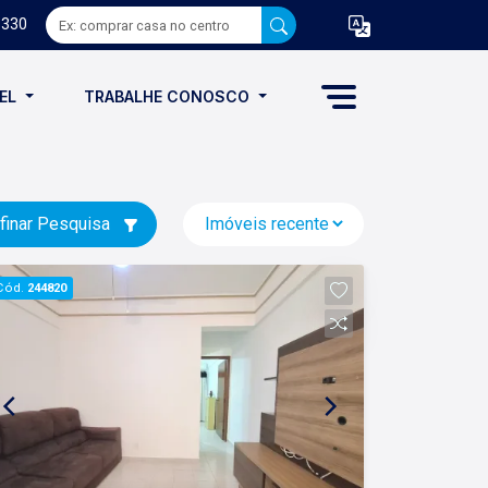
8330
VEL
TRABALHE CONOSCO
finar Pesquisa
Cód.
244820