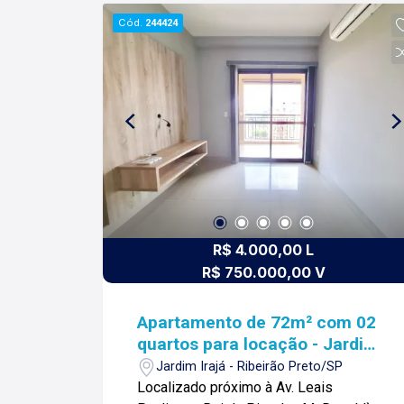
RELACIONAMENTO! Desde 1987 esta
Cód.
244424
é a nossa missão, nosso propósito e o
verdadeiro sentido de tudo que
fazemos. Todos os dias construímos
laços fortes e indeléveis com nossos
proprietários e clientes. Somos uma
imobiliária que equilibra a
tradicionalidade com o arrojo e a força
comercial da atualidade. A Lago é sua
principal imobiliária em Ribeirão Preto!
R$ 4.000,00 L
R$ 750.000,00 V
Apartamento de 72m² com 02
quartos para locação - Jardim
Irajá
Jardim Irajá - Ribeirão Preto/SP
Localizado próximo à Av. Leais