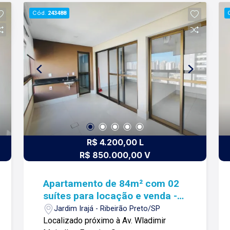
RELACIONAMENTO! Desde 1987 esta
Cód.
243488
é a nossa missão, nosso propósito e o
verdadeiro sentido de tudo que
fazemos. Todos os dias construímos
laços fortes e indeléveis com nossos
proprietários e clientes. Somos uma
imobiliária que equilibra a
tradicionalidade com o arrojo e a força
comercial da atualidade. A Lago é sua
principal imobiliária em Ribeirão Preto!
R$ 4.200,00 L
R$ 850.000,00 V
Apartamento de 84m² com 02
suítes para locação e venda -
Jardim Irajá
Jardim Irajá - Ribeirão Preto/SP
Localizado próximo à Av. Wladimir