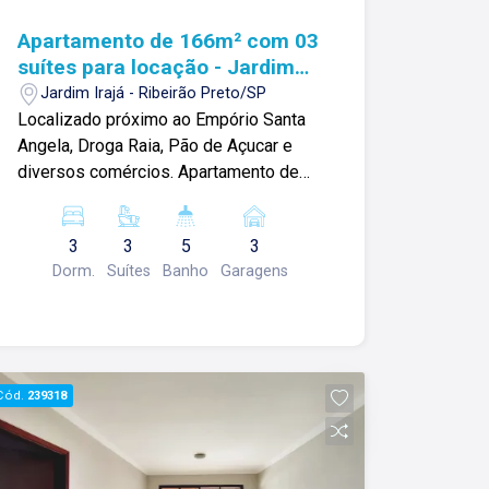
Apartamento de 166m² com 03
suítes para locação - Jardim
Irajá
Jardim Irajá - Ribeirão Preto/SP
Localizado próximo ao Empório Santa
Angela, Droga Raia, Pão de Açucar e
diversos comércios. Apartamento de
166m² com: -03 suítes climatizadas
com armários; -Sala ampla 02
3
3
5
3
ambientes com sacada; -Hall com
Dorm.
Suítes
Banho
Garagens
armários; -01 lavabo; -Cozinha
planejada; -Despensa; -Área de serviço
com quarto e banheiro; -03 vagas de
garagem; Para mais informações e
agendamento de visita, entre em
Cód.
239318
contato. Lago Imóveis ? desde 1987
construindo relacionamentos e
confiança com clientes e proprietários.