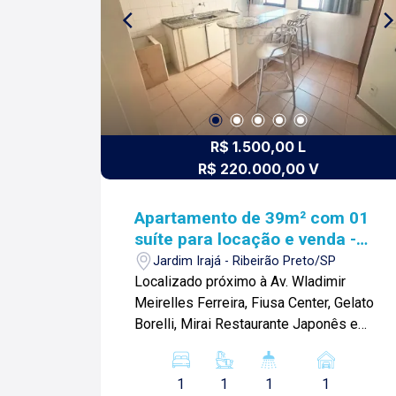
Playground. Para mais informações e
agendamento de visita, entre em
contato. Lago Imóveis - desde 1987
construindo relacionamentos e
confiança com clientes e proprietários.
R$ 1.500,00 L
R$ 220.000,00 V
Apartamento de 39m² com 01
suíte para locação e venda -
Jardim Irajá
Jardim Irajá - Ribeirão Preto/SP
Localizado próximo à Av. Wladimir
Meirelles Ferreira, Fiusa Center, Gelato
Borelli, Mirai Restaurante Japonês e
diversos comércios. Apartamento de
40m² com: -01 suíte com armários; -
1
1
1
1
Sala ampla; -Cozinha planejada; -Área