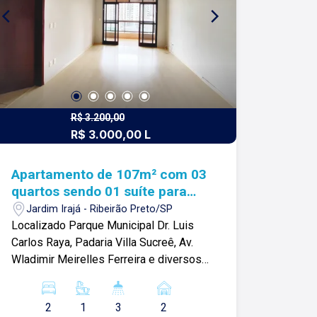
R$ 3.200,00
R$ 3.000,00 L
Apartamento de 107m² com 03
quartos sendo 01 suíte para
locação - Jardim Irajá
Jardim Irajá - Ribeirão Preto/SP
Localizado Parque Municipal Dr. Luis
Carlos Raya, Padaria Villa Sucreê, Av.
Wladimir Meirelles Ferreira e diversos
comércios. Apartamento de 107m² com:
-03 quartos com armários sendo 01
2
1
3
2
suíte com sacada; -Sala 02 ambientes