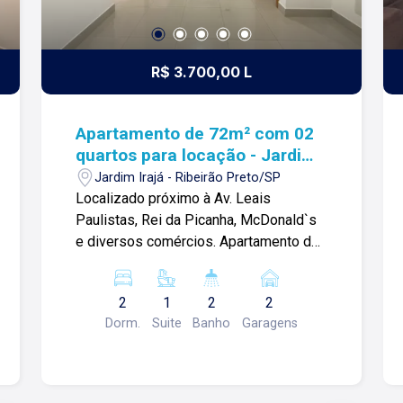
R$ 3.700,00 L
Apartamento de 72m² com 02
quartos para locação - Jardim
Irajá
Jardim Irajá - Ribeirão Preto/SP
Localizado próximo à Av. Leais
Paulistas, Rei da Picanha, McDonald`s
e diversos comércios. Apartamento de
72m² com: -02 quartos com armários
sendo 01 suíte; -Sala ampla; -Sacada
2
1
2
2
gourmet; -01 banheiro social com box
Dorm.
Suite
Banho
Garagens
blindex; -Cozinha planejada; -Área de
serviços; -02 vagas de garagem; Para
mais informações e agendar visita,
entre em contato. Lago é