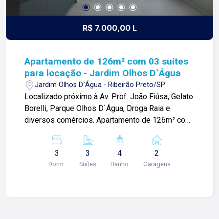
R$ 7.000,00 L
Apartamento de 126m² com 03 suítes
para locação - Jardim Olhos D`Água
Jardim Olhos D`Água - Ribeirão Preto/SP
Localizado próximo à Av. Prof. João Fiúsa, Gelato
Borelli, Parque Olhos D`Água, Droga Raia e
diversos comércios. Apartamento de 126m² com:
-03 suítes; -Sala 03 ambientes; -01 lavabo; -
Varanda gourmet; -Cozinha; -Despensa; -Área de
3
3
4
2
serviço; -Área técnica; -Box; -02 vagas de
Dorm.
Suítes
Banho
Garagens
garagem; Diferenciais: -Rico em armários; -Todos
os ambientes climatizados; -Varanda gourmet
com churrasqueira e fechamento em blindex
escamoteável; -Todos os banheiros com box e
espelhos; Condomínio com: -Portaria 24h; -Lazer