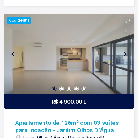
RELACIONAMENTO! Desde 1987 esta é a nossa
missão, nosso propósito e o verdadeiro sentido
de tudo que fazemos. Todos os dias
Cód.
244841
construímos laços fortes e indeléveis com
nossos proprietários e clientes. Somos uma
imobiliária que equilibra a tradicionalidade com o
arrojo e a força comercial da atualidade. A Lago é
sua principal imobiliária em Ribeirão Preto!
R$ 4.900,00 L
Apartamento de 126m² com 03 suítes
para locação - Jardim Olhos D`Água
Jardim Olhos D`Água - Ribeirão Preto/SP