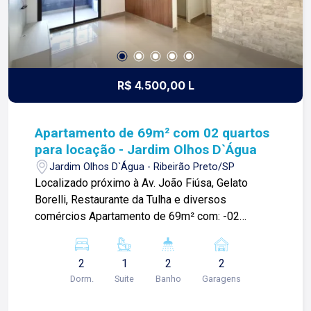
R$ 4.500,00 L
Apartamento de 69m² com 02 quartos
para locação - Jardim Olhos D`Água
Jardim Olhos D`Água - Ribeirão Preto/SP
Localizado próximo à Av. João Fiúsa, Gelato
Borelli, Restaurante da Tulha e diversos
comércios Apartamento de 69m² com: -02
quartos planejados sendo 01 suíte: -Sala ampla; -
Banheiro social com box blindex; -Cozinha
2
1
2
2
planejada; -Área de serviços; -02 vaga de
Dorm.
Suite
Banho
Garagens
garagem. Para mais informações e agendar
visita, entre em contato. Lago é