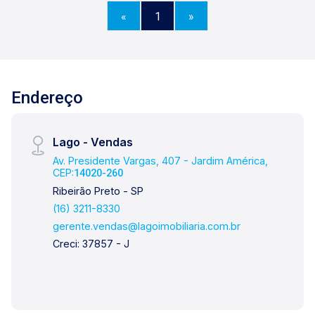
completo; Para mais informações e agendar
«
1
»
visita, entre em contato. Lago é
RELACIONAMENTO! Desde 1987 esta é a nossa
missão, nosso propósito e o verdadeiro sentido
de tudo que fazemos. Todos os dias
construímos laços fortes e indeléveis com
Endereço
nossos proprietários e clientes. Somos uma
imobiliária que equilibra a tradicionalidade com o
Lago - Vendas
arrojo e a força comercial da atualidade. A Lago é
sua principal imobiliária em Ribeirão Preto!
Av. Presidente Vargas, 407 - Jardim América,
CEP:
14020-260
Ribeirão Preto - SP
(16) 3211-8330
gerente.vendas@lagoimobiliaria.com.br
Creci: 37857 - J