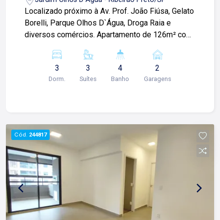
Localizado próximo à Av. Prof. João Fiúsa, Gelato
Borelli, Parque Olhos D`Água, Droga Raia e
diversos comércios. Apartamento de 126m² com:
-03 suítes climatizadas com armários sendo 01
master com closet; -Sala 02 ambientes; -01
3
3
4
2
lavabo; -Varanda gourmet com churrasqueira e
Dorm.
Suítes
Banho
Garagens
fechamento em vidro; -Cozinha planejada; -Área
de serviço com armários; -02 vagas de garagem
cobertas; Diferenciais: -Completo armários
planejados; -Todos os ambientes climatizados
com ares-condicionados; -Andar alto; Condomínio
Cód.
244817
com: -Portaria 24h; -Lazer completo;