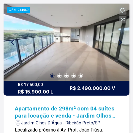
os dias construímos laços fortes e indeléveis
Cód.
244460
com nossos proprietários e clientes. Somos uma
imobiliária que equilibra a tradicionalidade com o
arrojo e a força comercial da atualidade. A Lago é
sua principal imobiliária em Ribeirão Preto!
R$ 17.500,00
R$ 2.490.000,00 V
R$ 15.900,00 L
Apartamento de 298m² com 04 suítes
para locação e venda - Jardim Olhos
D`Água
Jardim Olhos D`Água - Ribeirão Preto/SP
Localizado próximo à Av. Prof. João Fiúsa,