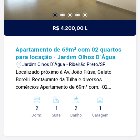
R$ 4.200,00 L
Apartamento de 69m² com 02 quartos
para locação - Jardim Olhos D`Água
Jardim Olhos D`Água - Ribeirão Preto/SP
Localizado próximo à Av. João Fiúsa, Gelato
Borelli, Restaurante da Tulha e diversos
comércios Apartamento de 69m² com: -02
quartos com armários sendo 01 suíte: -Sala
ampla; -01 banheiro social; -Cozinha planejada;
2
1
2
1
-Área de serviços; -01 vaga de garagem. Para
Dorm.
Suite
Banho
Garagem
mais informações e agendar visita, entre em
contato. Lago é RELACIONAMENTO! Desde 1987
esta é a nossa missão, nosso propósito e o
verdadeiro sentido de tudo que fazemos. Todos