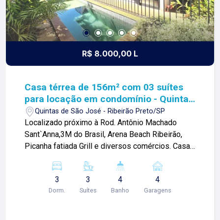
R$ 8.000,00 L
Casa térrea de 156m² com 03 suítes
para locação em condomínio - Quintas
de São José
Quintas de São José - Ribeirão Preto/SP
Localizado próximo à Rod. Antônio Machado
Sant`Anna,3M do Brasil, Arena Beach Ribeirão,
Picanha fatiada Grill e diversos comércios. Casa
térrea de 156m² com: -03 suítes; -Sala 02
ambientes; -01 lavabo; -Cozinha integrada à
3
3
4
4
varanda gourmet; -Churrasqueira à gás; -Piscina;
Dorm.
Suítes
Banho
Garagens
-Área de serviço; -Depósito; -Quintal; -
Paisagismo; -Corredor lateral; -04 vagas de
garagem; Diferencial do imóvel: -Armários