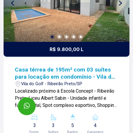
R$ 9.800,00 L
Casa térrea de 195m² com 03 suítes
para locação em condomínio - Vila do
Golf
Vila do Golf - Ribeirão Preto/SP
Localizado próximo à Escola Concept - Ribeirão
Preto, Liceu Albert Sabin - Unidade infantil e
fundamental, Spot complexo esportivo, Shopping
Iguatemi e outros comércios. Casa térrea de
195m² com: -03 suítes; -Sala 02 ambientes; -01
3
3
5
4
lavabo; -Cozinha integrada à varanda gourmet; -
Dorm.
Suítes
Banho
Garagens