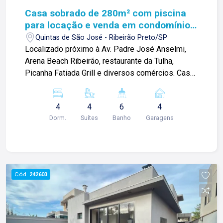
Casa sobrado de 280m² com piscina
para locação e venda em condomínio -
Bonfim Paulista
Quintas de São José - Ribeirão Preto/SP
Localizado próximo à Av. Padre José Anselmi,
Arena Beach Ribeirão, restaurante da Tulha,
Picanha Fatiada Grill e diversos comércios. Casa
sobrado de 280m² com: -03 suítes climatizadas
com armários; -Sala 02 ambientes climatizada; -
4
4
6
4
Cozinha com armários; -Área gourmet com
Dorm.
Suítes
Banho
Garagens
churrasqueira; -02 lavabo externos; -Quintal
amplo; -Piscina; -Paisagismo; -Área de serviços;
-04 vagas de garagem. Diferecias: -Rico em
armários; -Ambiente todo climatizado; -Cozinha
com coocktop e exaustor; -Banheiros com box
Cód.
242603
blindex. Para mais informações e agendamento
de visita, entre em contato. Lago Imóveis - desde
1987 construindo relacionamentos e confiança
com clientes e proprietários.