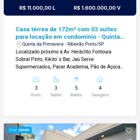
R$ 11.000,00 L
R$ 1.600.000,00 V
Casa térrea de 172m² com 03 suítes
para locação em condominio - Quinta
da Primavera
Quinta da Primavera - Ribeirão Preto/SP
Localizado próximo à Av. Heráclito Fontoura
Sobral Pinto, Kikito`s Bar, Jaú Serve
Supermercados, Pacer Academia, Pão de Açúcar
e outros comércios. Casa térrea de 172m² com:
-03 suítes master climatizadas com closet; -Sala
3
3
5
4
ampla 02 ambientes; -Escritório; -01 lavabo; -
Dorm.
Suítes
Banho
Garagens
Cozinha planejada; -Área de serviço com
armários; -Varanda gourmet; -01 banheiro externo;
-Quintal; -Piscina; -04 vagas de garagem; Para
mais informações e agendamento de visita, entre
em contato. Lago Imóveis ? desde 1987
Cód.
243461
construindo relacionamentos e confiança com