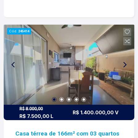
-Área de serviço; -Corredor lateral; -04 vagas de
garagem; Condomínio com: -Portaria 24h; -
Piscina adulto e infantil; -Playground; -Quadra de
areia; -Quadra de tênis; -Salão de festa; -
Cód.
245414
Marketplace 24h; -Ronda motorizada; Para mais
informações e agendar visita, entre em contato.
Lago é RELACIONAMENTO! Desde 1987 esta é a
nossa missão, nosso propósito e o verdadeiro
sentido de tudo que fazemos. Todos os dias
construímos laços fortes e indeléveis com
nossos proprietários e clientes. Somos uma
imobiliária que equilibra a tradicionalidade com o
arrojo e a força comercial da atualidade. A Lago é
sua principal imobiliária em Ribeirão Preto!
R$ 8.000,00
R$ 1.400.000,00 V
R$ 7.500,00 L
Casa térrea de 166m² com 03 quartos