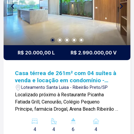
R$ 20.000,00 L
R$ 2.990.000,00 V
Casa térrea de 261m² com 04 suítes à
venda e locação em condomínio -
Jardim Olhos D`Água
Loteamento Santa Luisa - Ribeirão Preto/SP
Localizado próximo à Restaurante Picanha
Fatiada Grill, Cenourão, Colégio Pequeno
Príncipe, farmácia Drogal, Arena Beach Ribeirão e
diversos comércios. Casa térrea de 261m² com:
-04 suítes sendo a máster com closet, cubas e
4
4
6
4
chuveiros duplos; -Sala ampla; -01 lavabo; -