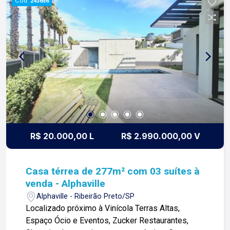
Cód.
243656
jardim; Condomínio com: -Portaria 24h; -Ronda
motorizada; -Playground; Para mais informações
e agendar visita, entre em contato. Lago é
RELACIONAMENTO! Desde 1987 esta é a nossa
missão, nosso propósito e o verdadeiro sentido
de tudo que fazemos. Todos os dias
construímos laços fortes e indeléveis com
nossos proprietários e clientes. Somos uma
imobiliária que equilibra a tradicionalidade com o
arrojo e a força comercial da atualidade. A Lago é
sua principal imobiliária em Ribeirão Preto!
R$ 20.000,00 L
R$ 2.990.000,00 V
Casa térrea de 277m² com 03 suítes à
venda - Alphaville
Alphaville - Ribeirão Preto/SP
Localizado próximo à Vinícola Terras Altas,
Espaço Ócio e Eventos, Zucker Restaurantes,