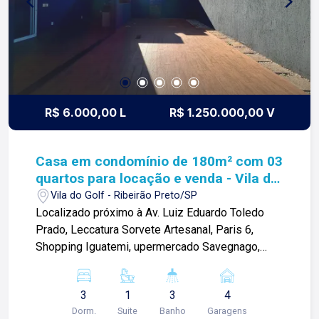
-Campos de futebol; -Playground; Para mais
informações e agendar visita, entre em contato.
Lago é RELACIONAMENTO! Desde 1987 esta é a
nossa missão, nosso propósito e o verdadeiro
sentido de tudo que fazemos. Todos os dias
construímos laços fortes e indeléveis com
nossos proprietários e clientes. Somos uma
R$ 6.000,00 L
R$ 1.250.000,00 V
imobiliária que equilibra a tradicionalidade com o
arrojo e a força comercial da atualidade. A Lago é
sua principal imobiliária em Ribeirão Preto!
Casa em condomínio de 180m² com 03
quartos para locação e venda - Vila do
Golf
Vila do Golf - Ribeirão Preto/SP
Localizado próximo à Av. Luiz Eduardo Toledo
Prado, Leccatura Sorvete Artesanal, Paris 6,
Shopping Iguatemi, upermercado Savegnago,
Escola Concept e diversos comércios. Casa
sobrado de 124m² com: -03 quartos sendo 01
3
1
3
4
suíte; -Sala 02 ambientes; -01 lavabo; -Cozinha; -
Dorm.
Suite
Banho
Garagens
Varanda gourmet com churrasqueira; -Piscina;