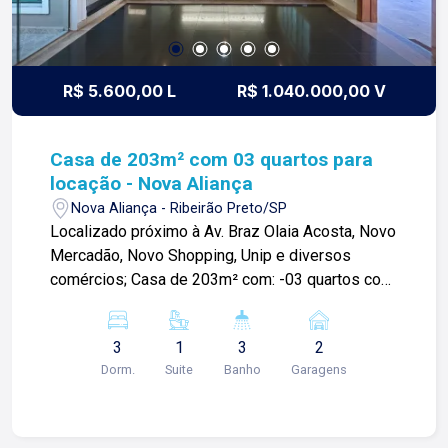
imobiliária que equilibra a tradicionalidade com o
arrojo e a força comercial da atualidade. A Lago é
sua principal imobiliária em Ribeirão Preto!
R$ 5.600,00 L
R$ 1.040.000,00 V
Casa de 203m² com 03 quartos para
locação - Nova Aliança
Nova Aliança - Ribeirão Preto/SP
Localizado próximo à Av. Braz Olaia Acosta, Novo
Mercadão, Novo Shopping, Unip e diversos
comércios; Casa de 203m² com: -03 quartos com
armários sendo 02 suítes; -01 banheiro social; -
Sala; -Cozinha; -Área de serviço; -Jardim; -
3
1
3
2
Varanda gourmet; -02 vagas de garagem;
Dorm.
Suite
Banho
Garagens
Diferenciais: -Quartos climatizados com
armários; -Closet; -Banheiro social com box
blindex e gabinetes; -Sala ampla 02 ambientes; -
Jardim de inverno; -Paisagismo; -Cozinha