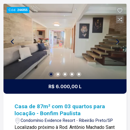
planejada com armários; -Varanda gourmet com
Cód.
244355
churrasqueira; Condomínio com: -Portaria 24h; -
Porteiro; -Ronda motorizada; -Playground; -Praça;
-Quadra de areia; -E-market; Para mais
informações e agendar visita, entre em contato.
Lago é RELACIONAMENTO! Desde 1987 esta é a
nossa missão, nosso propósito e o verdadeiro
sentido de tudo que fazemos. Todos os dias
construímos laços fortes e indeléveis com
nossos proprietários e clientes. Somos uma
imobiliária que equilibra a tradicionalidade com o
arrojo e a força comercial da atualidade. A Lago é
R$ 6.000,00 L
sua principal imobiliária em Ribeirão Preto!
Casa de 87m² com 03 quartos para
locação - Bonfim Paulista
Condomínio Evidence Resort - Ribeirão Preto/SP
Localizado próximo à Rod. Antônio Machado Sant