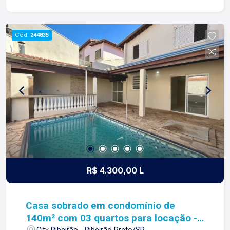
RELACIONAMENTO! Desde 1987 esta é a nossa
missão, nosso propósito e o verdadeiro sentido
de tudo que fazemos. Todos os dias
Cód.
244835
construímos laços fortes e indeléveis com
nossos proprietários e clientes. Somos uma
imobiliária que equilibra a tradicionalidade com o
arrojo e a força comercial da atualidade. A Lago é
sua principal imobiliária em Ribeirão Preto!
R$ 4.300,00 L
Casa sobrado em condomínio de
140m² com 03 quartos para locação -