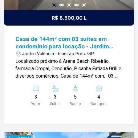
R$ 8.500,00 L
Casa de 144m² com 03 suítes em
condomínio para locação - Jardim
Valência
Jardim Valencia - Ribeirão Preto/SP
Localizado próximo à Arena Beach Ribeirão,
farmácia Drogal, Cenourão, Picanha Fatiada Grill e
diversos comércios. Casa de 144m² com: -03
suítes; -01 lavabo; -Sala ampla; -Cozinha; -
Varanda gourmet; -01 banheiro externo; -
3
3
5
4
Paisagismo; -04 vagas de garagem; Diferenciais:
Dorm.
Suítes
Banho
Garagens
-Suítes amplas com armários; -Ar-condicionado; -
Iluminação completa; -Sala ampla 02 ambientes; -
Cozinha estilo americana; -Completa com
armários; -Piscina com aquecimento solar e
elétrico; -Energia solar; -Irrigação automática no