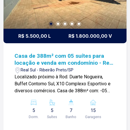
arrojo e a força comercial da atualidade. A Lago é
sua principal imobiliária em Ribeirão Preto! -
Corredor lateral; -02 vagas de garagem;
R$ 5.500,00 L
R$ 1.800.000,00 V
Casa de 388m² com 05 suítes para
locação e venda em condomínio - Real
Sul
Real Sul - Ribeirão Preto/SP
Localizado próximo à Rod. Duarte Nogueira,
Buffet Contorno Sul, X10 Complexo Esportivo e
diversos comércios. Casa de 388m² com: -05
suítes; -Sala ampla; -02 banheiros sociais; -
Cozinha; -Área de serviços; -Espaço gourmet
5
5
7
15
com churrasqueira; -Piscina; -Quintal; -15 vagas
Dorm.
Suítes
Banho
Garagens
de garagem; Para mais informações e agendar
visita, entre em contato. Lago é