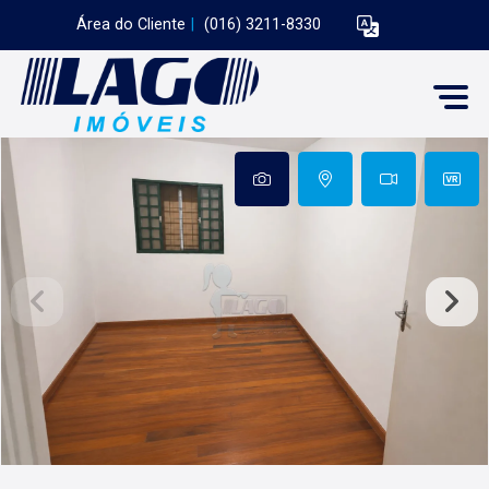
Área do Cliente
|
(016) 3211-8330