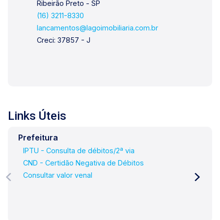
Ribeirão Preto - SP
café conosco em uma de nossas três lojas:
(16) 3211-8330
Lago Vendas - Av. Presidente Vargas, 407, Lago
lancamentos@lagoimobiliaria.com.br
Locação - Rua Barão do Amazonas, 1700 e Lago
Creci: 37857 - J
Administrativo/Cadastro - Rua Altino Arantes,
644.
Links Úteis
Prefeitura
IPTU - Consulta de débitos/2ª via
CND - Certidão Negativa de Débitos
Consultar valor venal