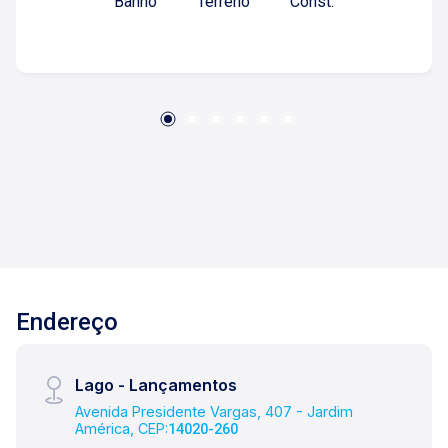
Banho
Terreno
Const.
nossa missão, nosso propósito e o verdadeiro
sentido de tudo que fazemos. Todos os dias
construímos laços fortes e indeléveis com
nossos proprietários e clientes. Somos uma
imobiliária que, desde a nossa fundação em
1987, equilibra a tradicionalidade com o arrojo e
a força comercial da atualidade. Temos mais de
140 funcionários e parceiros de negócios e ao
longo da nossa caminhada já administramos
mais de 20.000 locações e realizamos mais de
3.000 vendas de imóveis. Temos o maior
inventário de cadastros de imóveis de Ribeirão
Preto e região com mais de 20.000 opções, em
Endereço
todos os cantos da cidade, para todos os
padrões e para todos os gostos de nossos
clientes. Se você deseja comprar, alugar ou
Lago - Lançamentos
negociar seu próprio imóvel, nós somos a
Avenida Presidente Vargas, 407 - Jardim
imobiliária certa, porque para a Lago o que vale
América, CEP:
14020-260
é o relacionamento, portanto, venha tomar um