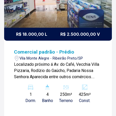
R$ 18.000,00 L
R$ 2.500.000,00 V
Comercial padrão - Prédio
Vila Monte Alegre - Ribeirão Preto/SP
Localizado próximo á Av. do Café, Vecchia Villa
Pizzaria, Rodízio do Gaúcho, Padaria Nossa
Senhora Aparecida entre outros comércios.
Prédio comercial de 425m² com: Piso inferior: -
Salão amplo; -01 banheiro social e 03 lavabos; -
1
4
250m²
425m²
Depósito; -Cozinha; -Área de serviço. Piso
Dorm.
Banho
Terreno
Const.
superior: -02 salas; -02 lavabos. Para mais
informações e agendar visita, entre em contato.
Lago é Relacionamento! Esta é a nossa missão,