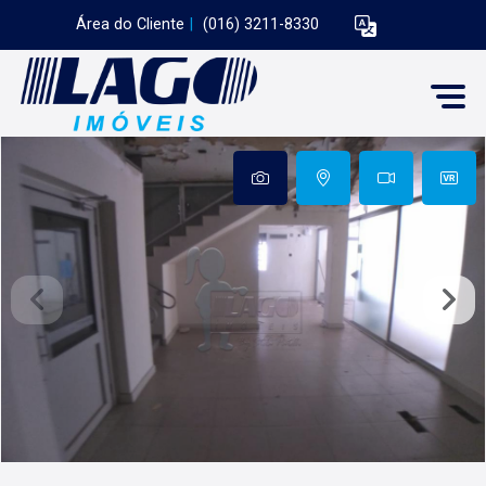
Área do Cliente
|
(016) 3211-8330