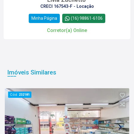
CRECI 167543-F - Locação
Minha Página
(16) 98861-6106
Corretor(a) Online
Imóveis Similares
Cód.
232181