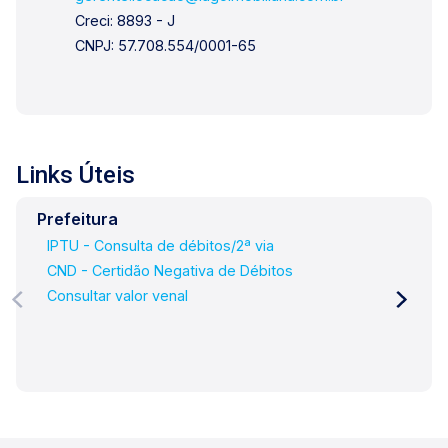
venha tomar um café conosco em uma de
Creci: 8893 - J
nossas três lojas: Lago Vendas - Av. Presidente
CNPJ: 57.708.554/0001-65
Vargas, 407, Lago Locação - Rua Barão do
Amazonas, 1700 e Lago
Administrativo/Cadastro - Rua Altino Arantes,
644.
Links Úteis
Prefeitura
IPTU - Consulta de débitos/2ª via
CND - Certidão Negativa de Débitos
Consultar valor venal