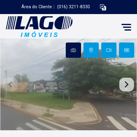
Área do Cliente
|
(016) 3211-8330