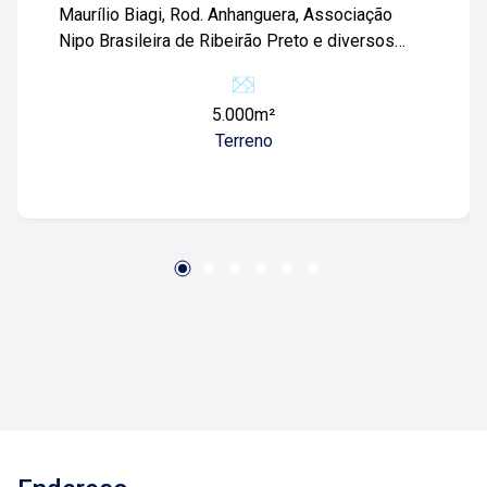
Maurílio Biagi, Rod. Anhanguera, Associação
Nipo Brasileira de Ribeirão Preto e diversos
comércios. Terreno de 5.000m² com: -Topografia
plana; -Murado; -Fácil acesso; -Ideal para
5.000m²
empresas de grande porte; Para mais
Terreno
informações e agendar visita, entre em contato.
Lago é Relacionamento! Esta é a nossa missão,
nosso propósito e o verdadeiro sentido de tudo
que fazemos. Todos os dias construímos laços
fortes e indeléveis com nossos proprietários e
clientes. Somos uma imobiliária que, desde a
nossa fundação em 1987, equilibra a
tradicionalidade com o arrojo e a força comercial
da atualidade. Temos mais de 140 funcionários
e parceiros de negócios e ao longo da nossa
caminhada já administramos mais de 20.000
locações e realizamos mais de 3.000 vendas de
imóveis. Temos o maior inventário de cadastros
de imóveis de Ribeirão Preto e região com mais