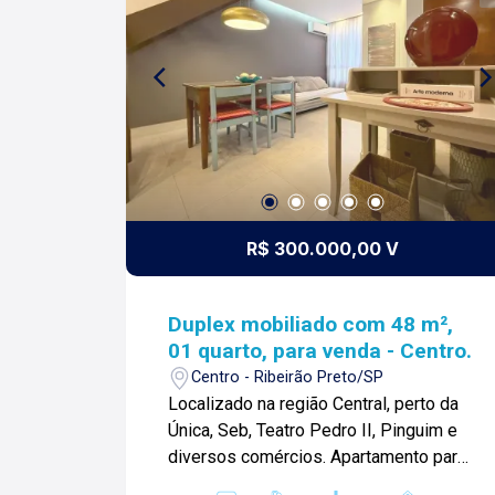
mais informações e agendamento de
visita, entre em contato. Lago Imóveis ?
desde 1987 construindo
relacionamentos e confiança com
clientes e proprietários.
R$ 300.000,00 V
Duplex mobiliado com 48 m²,
01 quarto, para venda - Centro.
Centro - Ribeirão Preto/SP
Localizado na região Central, perto da
Única, Seb, Teatro Pedro II, Pinguim e
diversos comércios. Apartamento para
venda com 48 m²: -01 suíte; -01