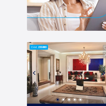
porque para a Lago o que vale é o
relacionamento, portanto, venha tomar
um café conosco em uma de nossas
três lojas: Lago Vendas - Av.
Presidente Vargas, 407, Lago Locação
- Rua Barão do Amazonas, 1700 e Lago
Administrativo/Cadastro - Rua Altino
Arantes, 644.
Cód.
235883