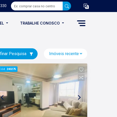
8330
VEL
TRABALHE CONOSCO
finar Pesquisa
Cód.
240275