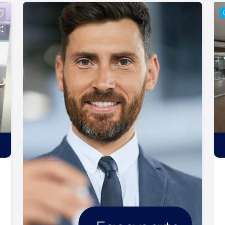
contato. Lago é Relacionamento! Esta é
a nossa missão, nosso propósito e o
verdadeiro sentido de tudo que
fazemos. Todos os dias construímos
laços fortes e indeléveis com nossos
proprietários e clientes. Somos uma
imobiliária que, desde a nossa
fundação em 1987, equilibra a
tradicionalidade com o arrojo e a força
comercial da atualidade. Temos mais
de 140 funcionários e parceiros de
negócios e ao longo da nossa
caminhada já administramos mais de
20.000 locações e realizamos mais de
3.000 vendas de imóveis. Temos o
maior inventário de cadastros de
imóveis de Ribeirão Preto e região com
mais de 20.000 opções, em todos os
cantos da cidade, para todos os