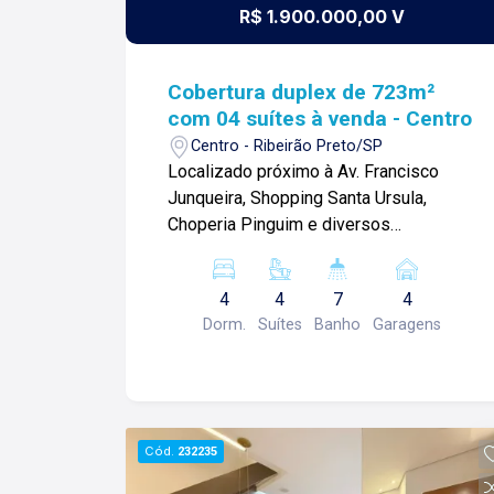
R$ 1.900.000,00 V
Cobertura duplex de 723m²
com 04 suítes à venda - Centro
Centro - Ribeirão Preto/SP
Localizado próximo à Av. Francisco
Junqueira, Shopping Santa Ursula,
Choperia Pinguim e diversos
comércios. Cobertura de 723m² com:
-04 suítes sendo 02 master com
4
4
7
4
closet; -Living para 3 ambientes
Dorm.
Suítes
Banho
Garagens
integrados; -06 salas incluindo home
theater, pista de dança e piano bar; -01
lavabo; -Sacada com blindex; -Cozinha
planejada; -Copa; -Despensa; -Área de
serviços com 01 quarto e banheiro; -
Cód.
232235
Varando gourmet com churrasqueira; -
Piscina; -04 vagas de garagem; Para