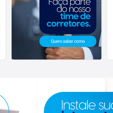
padrões e para todos os gostos de
nossos clientes. Se você deseja
comprar, alugar ou negociar seu próprio
imóvel, nós somos a imobiliária certa,
porque para a Lago o que vale é o
relacionamento, portanto, venha tomar
um café conosco em uma de nossas
três lojas: Lago Vendas - Av.
Presidente Vargas, 407, Lago Locação
- Rua Barão do Amazonas, 1700 e Lago
Administrativo/Cadastro - Rua Altino
Arantes, 644.