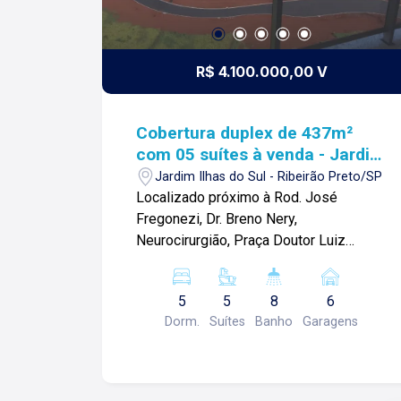
R$ 4.100.000,00 V
Cobertura duplex de 437m²
com 05 suítes à venda - Jardim
Ilhas do Sul
Jardim Ilhas do Sul - Ribeirão Preto/SP
Localizado próximo à Rod. José
Fregonezi, Dr. Breno Nery,
Neurocirurgião, Praça Doutor Luiz
Antonio Passini Rossi e diversos
comércios. Cobertura duplex de 437m²
5
5
8
6
com: -05 suítes; -Sala 03 ambientes;
Dorm.
Suítes
Banho
Garagens
-01 banheiro social; -Varanda gourmet
com hidromassagem; -Cozinha; -
Despensa; -Área de serviço; -
Dependência de serviço; -06 vagas de