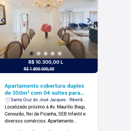
nosso propósito e o verdadeiro sentido
de tudo que fazemos. Todos os dias
construímos laços fortes e indeléveis
com nossos proprietários e clientes.
Somos uma imobiliária que equilibra a
tradicionalidade com o arrojo e a força
comercial da atualidade. A Lago é sua
principal imobiliária em Ribeirão Preto!
R$ 10.300,00 L
R$ 1.800.000,00
R$ 1.600.000,00 V
Apartamento cobertura duplex
de 350m² com 04 suítes para
locação e venda- Santa Cruz
Santa Cruz do José Jacques - Ribeirão
do José Jacques
Preto/SP
Localizado próximo à Av. Maurílio Biagi,
Cenourão, Rei da Picanha, SEB Infantil e
diversos comércios. Apartamento
duplex de 350m² com: -04 suítes com