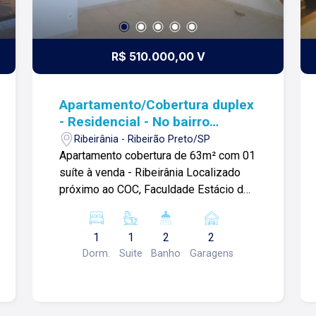
R$ 510.000,00 V
Apartamento/Cobertura duplex
- Residencial - No bairro
Ribeirânia - Villagio Imola
Ribeirânia - Ribeirão Preto/SP
Apartamento cobertura de 63m² com 01
suíte à venda - Ribeirânia Localizado
próximo ao COC, Faculdade Estácio de
Sá, Novo Shopping e vários comércios.
Apartamento cobertura de 63m² com:
1
1
2
2
-01 suíte com armários; -01 banheiro
Dorm.
Suite
Banho
Garagens
social com box; -Sala; -Cozinha com
armários planejados; -Área de serviço;
-01 vaga de garagem. Para mais
informações e agendar visita, entre em