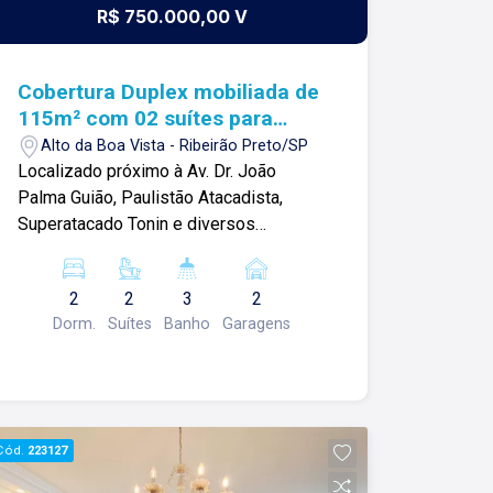
R$ 750.000,00 V
Cobertura Duplex mobiliada de
115m² com 02 suítes para
locação e venda - Alto da Boa
Alto da Boa Vista - Ribeirão Preto/SP
Vista
Localizado próximo à Av. Dr. João
Palma Guião, Paulistão Atacadista,
Superatacado Tonin e diversos
comércios. Cobertura Duplex mobiliada
de 115m² com: -02 suítes climatizadas
2
2
3
2
e com armários; -Sala 02 ambientes
Dorm.
Suítes
Banho
Garagens
repleta de iluminação e climatizada; -01
banheiro social com box blindex; -
Cozinha planejada; -Sacada com hidro;
-02 vagas de garagem. Para mais
informações e agendar visita, entre em
Cód.
223127
contato. Lago é RELACIONAMENTO!
Desde 1987 esta é a nossa missão,