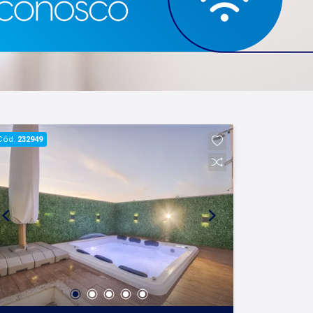
Cód.
232949