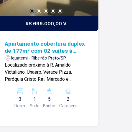
R$ 699.000,00 V
Apartamento cobertura duplex
de 177m² com 02 suítes à
venda - Iguatemi
Iguatemi - Ribeirão Preto/SP
Localizado próximo à R. Arnaldo
Victaliano, Unaerp, Verace Pizza,
Paróquia Cristo Rei, Mercado e
Panificadora Vila Santana e diversos
comércios. Apartamento cobertura
3
1
5
2
duplex de 177m² com: -03 quartos
Dorm.
Suite
Banho
Garagens
sendo 1 suíte; -Sala; -01 lavabo; -
Cozinha ampla; -Área de serviço; -04
banheiros; -Sacada; -Área de
Churrasqueira; -Piscina privativa com