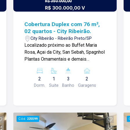
R$ 350.000,00
R$ 300.000,00 V
Cobertura Duplex com 76 m²,
02 quartos - City Ribeirão.
City Ribeirão - Ribeirão Preto/SP
Localizado próximo ao Buffet Maria
Rosa, Açai da City, San Sebah, Spagnhol
Plantas Ornamentais e demais
comércios, Apartamento Cobertura
Duplex com 106,21 m² com: -02
2
1
3
2
quartos, sendo 01 suíte; -01 Banheiro
Dorm.
Suite
Banho
Garagens
social; -01 Lavabo; -Sala de jantar no
andar inferior; -Sala de TV no andar
superior; -Cozinha americana com
armários planejados; -Área de serviço; -
Terraço coberto com despensa, pronto
Cód.
225599
para montar uma grande área gourmet
com elétrica e hidráulica já preparadas;