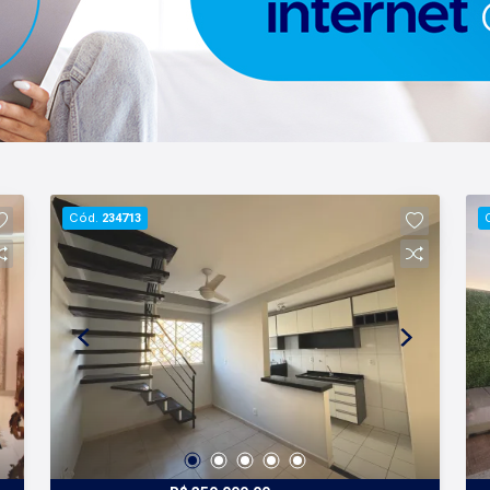
Cód.
234713