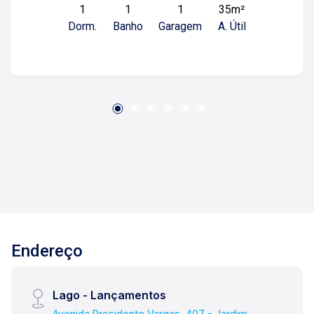
1
1
1
35m²
com fechamento em vidro; -Cozinha com
Dorm.
Banho
Garagem
A. Útil
armários; -Área de serviço; -01 vaga de
garagem; Diferenciais: -Porcelanato; -Vista livre;
-Face sombra; Para mais informações e agendar
visita, entre em contato. Lago Imóveis - Desde
1987 construindo relacionamentos e confiança
com nossos clientes e proprietários!
Endereço
Lago - Lançamentos
Avenida Presidente Vargas, 407 - Jardim