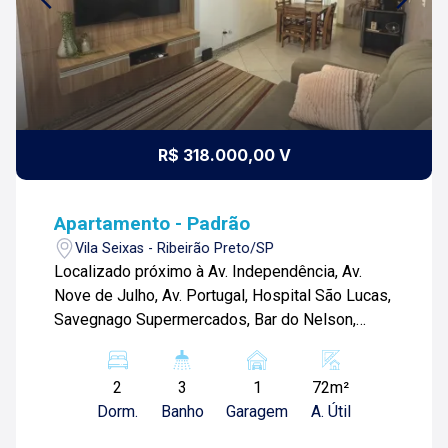
R$ 318.000,00 V
Apartamento - Padrão
Vila Seixas - Ribeirão Preto/SP
Localizado próximo à Av. Independência, Av.
Nove de Julho, Av. Portugal, Hospital São Lucas,
Savegnago Supermercados, Bar do Nelson,
Taiwan Hotel, Terraço Pizza Bar, Shopping Santa
Úrsula e diversos comércios. Apartamento de
2
3
1
72m²
72m² com: -02 quartos sendo 01 suíte; -01
Dorm.
Banho
Garagem
A. Útil
banheiro social; -01 banheiro de serviço; -Sala
02 ambientes; -Sacada; -01 lavabo; -Cozinha