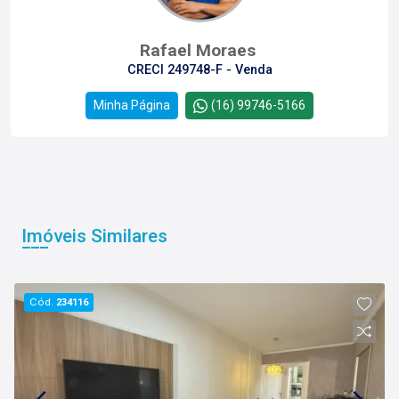
Rafael Moraes
CRECI 249748-F - Venda
Minha Página
(16) 99746-5166
Imóveis Similares
Cód.
234116