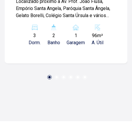
Localizado próximo à Av. Prof. João Fiúsa,
Empório Santa Angela, Paróquia Santa Ângela,
Gelato Borelli, Colégio Santa Úrsula e vários
comércios. Apartamento padrão de 95m² com:
-03 quartos sendo 1 suíte; -01 banheiro social; -
3
2
1
96m²
Sala com sacada; -Cozinha; -Área de serviço; -
Dorm.
Banho
Garagem
A. Útil
Quintal; -Churrasqueira; -01 Vaga de garagem;
Para mais informações e agendar visita, entre
em contato. Lago é Relacionamento! Esta é a
nossa missão, nosso propósito e o verdadeiro
sentido de tudo que fazemos. Todos os dias
construímos laços fortes e indeléveis com
nossos proprietários e clientes. Somos uma
imobiliária que, desde a nossa fundação em
1987, equilibra a tradicionalidade com o arrojo e
a força comercial da atualidade. Temos mais de
140 funcionários e parceiros de negócios e ao
longo da nossa caminhada já administramos
mais de 20.000 locações e realizamos mais de