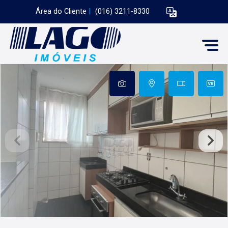
Área do Cliente
|
(016) 3211-8330