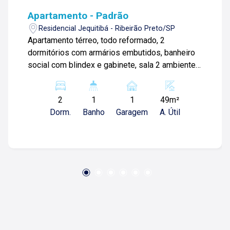
Apartamento - Padrão
Residencial Jequitibá - Ribeirão Preto/SP
Apartamento térreo, todo reformado, 2
dormitórios com armários embutidos, banheiro
social com blindex e gabinete, sala 2 ambientes
com parede em gesso 3D, sanca de gesso com
rebaixamento, cozinha planejada, área de
2
1
1
49m²
serviços, quintal com saída pela sala e
Dorm.
Banho
Garagem
A. Útil
cobertura de telha romana, balcão e pias de
mármore, piso porcelanato, rico em armários,
espelhos, lustre e pendentes, 1 vaga de
garagem em frente ao bloco. Condomínio com
lazer completo, piscina, academia, espaço kids,
mini mercado, churrasqueira, garagem coberta,
segurança e portaria 24 horas. Maiores
informações ou agendar visita Tel ( 1 6 ) 9 8 8 6
1 6 0 0 5 / ( 1 6 ) 9 9 7 9 8 1 1 2 9