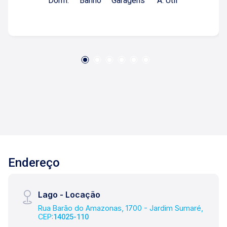
Dorm.
Banho
Garagens
A. Útil
serviços; -02 vagas de garagem. Para mais
informações e agendamento de visita, entre em
contato. Lago Imóveis - desde 1987
construindo relacionamentos e confiança com
clientes e proprietários.
Endereço
Lago - Locação
Rua Barão do Amazonas, 1700 - Jardim Sumaré,
CEP:
14025-110