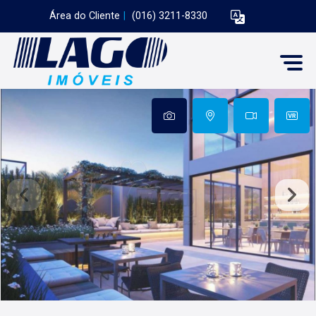
Área do Cliente
|
(016) 3211-8330