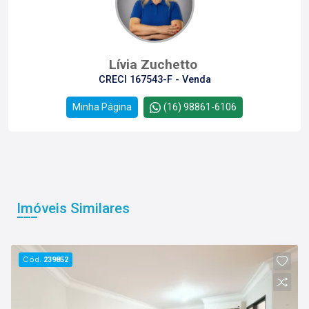
Lívia Zuchetto
CRECI 167543-F - Venda
Minha Página
(16) 98861-6106
Imóveis Similares
Cód.
239852