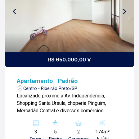
R$ 650.000,00 V
Apartamento - Padrão
Centro - Ribeirão Preto/SP
Localizado próximo à Av. Independência,
Shopping Santa Ursula, choperia Pinguim,
Mercadão Central e diversos comércios.
Apartamento 173m² com: -03 quartos sendo 02
suítes; -01 banheiro social; -Sala 02 ambientes;
3
5
2
174m²
-Cozinha com armários; -Despensa; -Área de