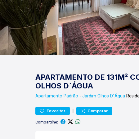
APARTAMENTO DE 131M² CO
OLHOS D`ÁGUA
Apartamento
Padrão
-
Jardim Olhos D´Água
Reside
|
Favoritar
Comparar
Compartilhe: