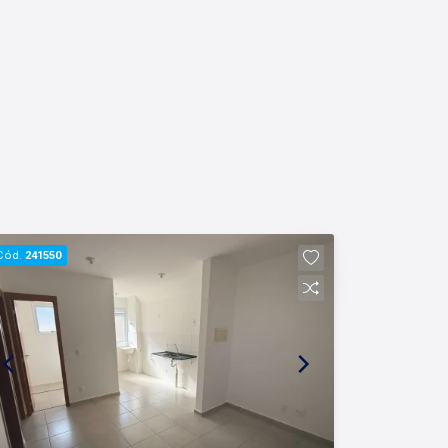
Cód.
241550