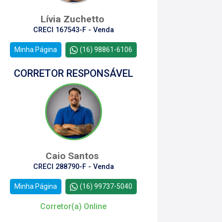
Lívia Zuchetto
CRECI 167543-F - Venda
Minha Página
(16) 98861-6106
CORRETOR RESPONSÁVEL
Caio Santos
CRECI 288790-F - Venda
Minha Página
(16) 99737-5040
Corretor(a) Online