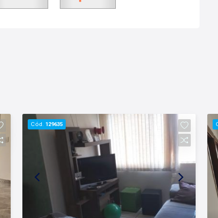
Cód.
129635