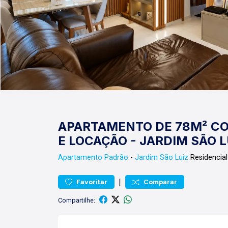
APARTAMENTO DE 78M² CO
E LOCAÇÃO - JARDIM SÃO L
Apartamento
Padrão
-
Jardim São Luiz
Residencial
|
Favoritar
Comparar
Compartilhe: