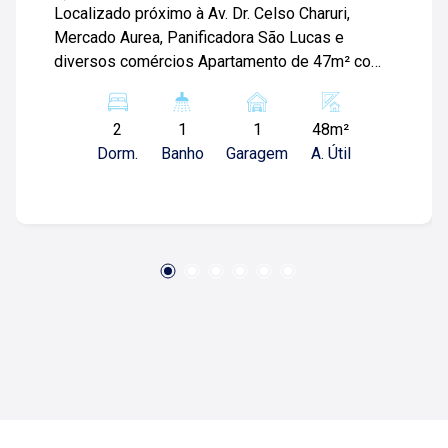
Localizado próximo à Av. Dr. Celso Charuri,
Mercado Aurea, Panificadora São Lucas e
diversos comércios Apartamento de 47m² com:
-02 quartos; -Banheiro social; -Sala ampla; -
Cozinha; -Área de serviço; -01 vaga de garagem;
2
1
1
48m²
Para mais informações e agendar visita, entre
Dorm.
Banho
Garagem
A. Útil
em contato. Lago é RELACIONAMENTO! Desde
1987 esta é a nossa missão, nosso propósito e
o verdadeiro sentido de tudo que fazemos.
Todos os dias construímos laços fortes e
indeléveis com nossos proprietários e clientes.
Somos uma imobiliária que equilibra a
tradicionalidade com o arrojo e a força comercial
da atualidade. A Lago é sua principal imobiliária
em Ribeirão Preto!