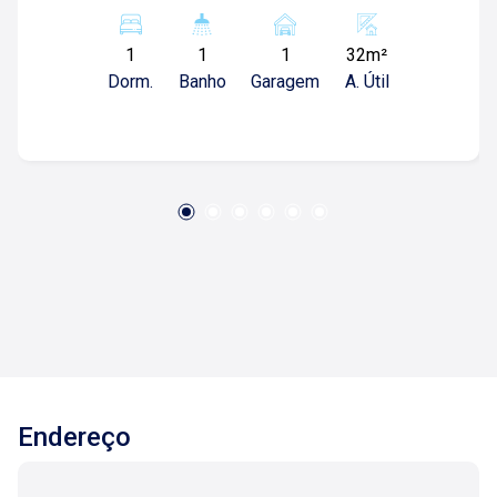
quarto planejado; -Sala com sacada; -01
banheiro social com box blindex; -Cozinha; -01
1
1
1
32m²
vaga de garagem; Para mais informações e
Dorm.
Banho
Garagem
A. Útil
agendar visita, entre em contato. Lago é
Relacionamento! Esta é a nossa missão, nosso
propósito e o verdadeiro sentido de tudo que
fazemos. Todos os dias construímos laços
fortes e indeléveis com nossos proprietários e
clientes. Somos uma imobiliária que, desde a
nossa fundação em 1987, equilibra a
tradicionalidade com o arrojo e a força comercial
da atualidade. Temos mais de 140 funcionários
e parceiros de negócios e ao longo da nossa
caminhada já administramos mais de 20.000
locações e realizamos mais de 3.000 vendas de
imóveis. Temos o maior inventário de cadastros
Endereço
de imóveis de Ribeirão Preto e região com mais
de 20.000 opções, em todos os cantos da
cidade, para todos os padrões e para todos os