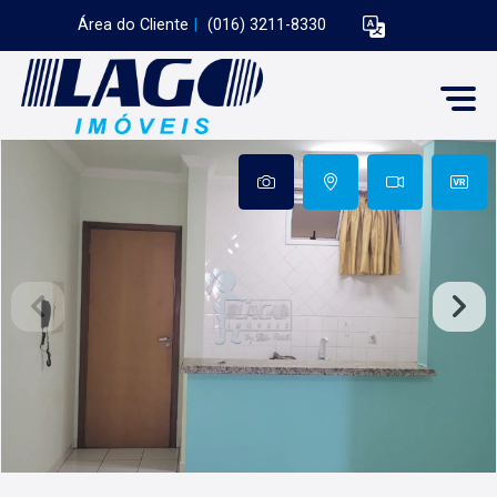
Área do Cliente
|
(016) 3211-8330