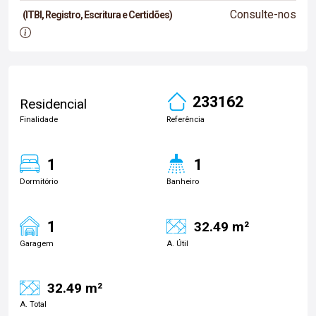
Consulte-nos
(ITBI, Registro, Escritura e Certidões)
233162
Residencial
Finalidade
Referência
1
1
Dormitório
Banheiro
1
32.49 m²
Garagem
A. Útil
32.49 m²
A. Total