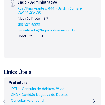
Lago - Administrativo
gostos de nossos clientes. Se você deseja
Rua Altino Arantes, 644 - Jardim Sumaré,
comprar, alugar ou negociar seu próprio imóvel,
CEP:
14025-030
nós somos a imobiliária certa, porque para a
Ribeirão Preto - SP
Lago o que vale é o relacionamento, portanto,
(16) 3211-8330
venha tomar um café conosco em uma de
gerente.adm@lagoimobiliaria.com.br
nossas três lojas: Lago Vendas - Av. Presidente
Creci: 32955 - J
Vargas, 407, Lago Locação - Rua Barão do
Amazonas, 1700 e Lago
Administrativo/Cadastro - Rua Altino Arantes,
644.
Links Úteis
Prefeitura
IPTU - Consulta de débitos/2ª via
CND - Certidão Negativa de Débitos
Consultar valor venal