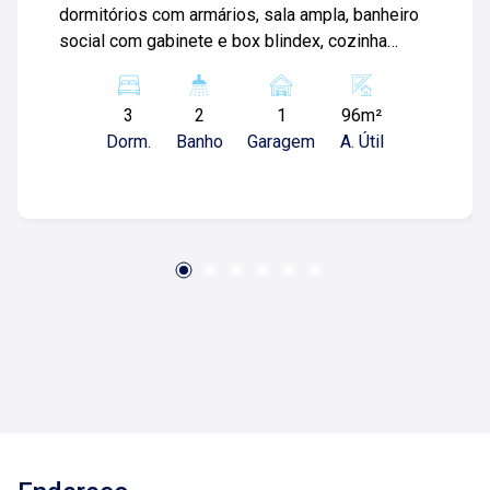
dormitórios com armários, sala ampla, banheiro
social com gabinete e box blindex, cozinha
planejada, área de serviços com banheiro e 1
vaga de garagem. Mais informações ou agendar
3
2
1
96m²
visita -(1 6) 9 9 7 3 3 - 0 3 5 0 / (1 6) 9 8 8 6 1 -
Dorm.
Banho
Garagem
A. Útil
6 1 1 0 / ( 1 6 ) 9 9 7 0 4 - 5 0 9 0