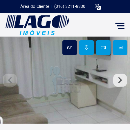
Área do Cliente
|
(016) 3211-8330