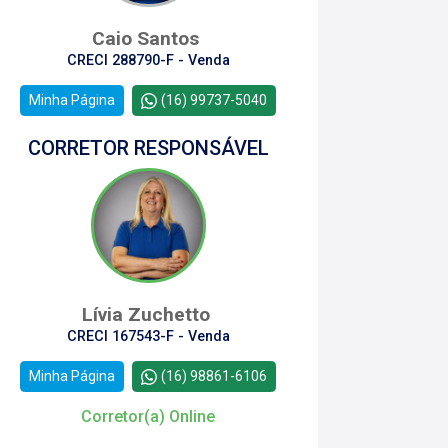
Caio Santos
CRECI 288790-F - Venda
Minha Página
(16) 99737-5040
CORRETOR RESPONSÁVEL
Lívia Zuchetto
CRECI 167543-F - Venda
Minha Página
(16) 98861-6106
Corretor(a) Online