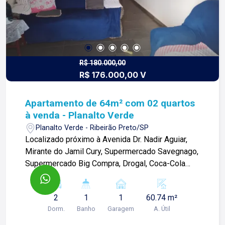
R$ 180.000,00
R$ 176.000,00 V
Apartamento de 64m² com 02 quartos
à venda - Planalto Verde
Planalto Verde - Ribeirão Preto/SP
Localizado próximo à Avenida Dr. Nadir Aguiar,
Mirante do Jamil Cury, Supermercado Savegnago,
Supermercado Big Compra, Drogal, Coca-Cola
Andina e diversos comércios. Apartamento de
60m² com: - 02 quartos; - Banheiro social; - Sala
2
1
1
60.74 m²
02 ambientes com sacada; - Cozinha; - Área de
Dorm.
Banho
Garagem
A. Útil
serviços; - 01 vaga de garagem coberta.
Diferenciais: - Quarto e cozinha com armários; -