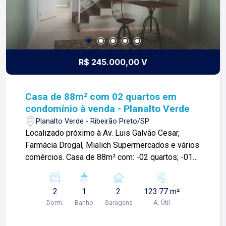
R$ 245.000,00 V
Casa de 88m² com 02 quartos em
condomínio à venda - Planalto Verde
Planalto Verde - Ribeirão Preto/SP
Localizado próximo à Av. Luis Galvão Cesar,
Farmácia Drogal, Mialich Supermercados e vários
comércios. Casa de 88m² com: -02 quartos; -01
banheiro social com blindex e gabinete; -Sala 2
ambientes; -Cozinha planejada ; -Área de
2
1
2
123.77 m²
serviços; -Área de churrasco; -Quintal; -02 vagas
Dorm.
Banho
Garagens
A. Útil
de garagem; Para mais informações e agendar
visita, entre em contato. Lago é