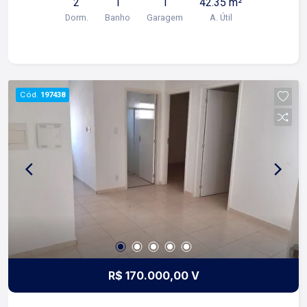
2
1
1
42.35 m²
Para mais informações e agendar visita, entre em
Dorm.
Banho
Garagem
A. Útil
contato. Lago é Relacionamento! Esta é a nossa
missão, nosso propósito e o verdadeiro sentido
de tudo que fazemos. Todos os dias
construímos laços fortes e indeléveis com
nossos proprietários e clientes. Somos uma
Cód.
197438
imobiliária que, desde a nossa fundação em
1987, equilibra a tradicionalidade com o arrojo e a
força comercial da atualidade. Temos mais de
140 funcionários e parceiros de negócios e ao
longo da nossa caminhada já administramos mais
de 20.000 locações e realizamos mais de 3.000
vendas de imóveis. Temos o maior inventário de
cadastros de imóveis de Ribeirão Preto e região
com mais de 20.000 opções, em todos os cantos
da cidade, para todos os padrões e para todos
os gostos de nossos clientes. Se você deseja
R$ 170.000,00 V
comprar, alugar ou negociar seu próprio imóvel,
nós somos a imobiliária certa, porque para a Lago