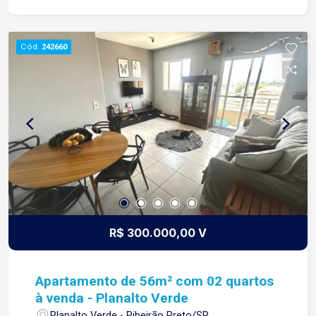
RELACIONAMENTO! Desde 1987 esta é a nossa
missão, nosso propósito e o verdadeiro sentido
de tudo que fazemos. Todos os dias
Cód.
242660
construímos laços fortes e indeléveis com
nossos proprietários e clientes. Somos uma
imobiliária que equilibra a tradicionalidade com o
arrojo e a força comercial da atualidade. A Lago é
sua principal imobiliária em Ribeirão Preto!
R$ 300.000,00 V
Apartamento de 56m² com 02 quartos
à venda - Planalto Verde
Planalto Verde - Ribeirão Preto/SP