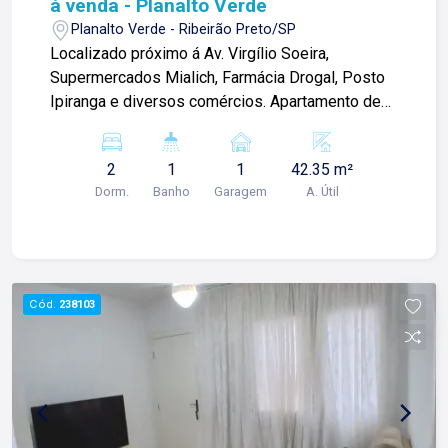
à venda - Planalto Verde
Planalto Verde - Ribeirão Preto/SP
Localizado próximo á Av. Virgílio Soeira,
Supermercados Mialich, Farmácia Drogal, Posto
Ipiranga e diversos comércios. Apartamento de
42m² com: -02 quartos; -Sala 02 ambientes; -
Cozinha; -01 banheiro social; -Área de serviços;
2
1
1
42.35 m²
-01 vaga de garagem; Para mais informações e
Dorm.
Banho
Garagem
A. Útil
agendamento de visita, entre em contato. Lago
Imóveis - desde 1987 construindo
relacionamentos e confiança com clientes e
proprietários.
Cód.
238103