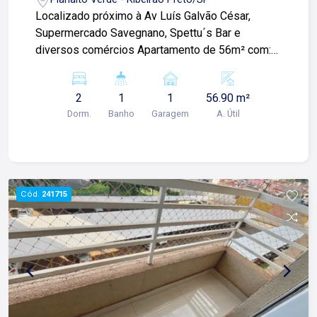
Localizado próximo à Av Luís Galvão César,
Supermercado Savegnano, Spettu´s Bar e
diversos comércios Apartamento de 56m² com:
-02 quartos; -Banheiro social; -Sala 02 ambientes;
-Cozinha com armário; -Área de serviço; -01 vaga
2
1
1
56.90 m²
de garagem; Para mais informações e
Dorm.
Banho
Garagem
A. Útil
agendamento de visita, entre em contato. Lago
Imóveis - desde 1987 construindo
relacionamentos e confiança com clientes e
proprietários.
Cód.
241715