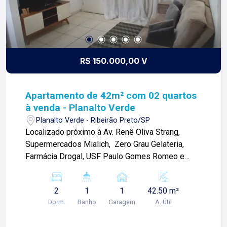
R$ 150.000,00 V
Apartamento de 42m² com 02 quartos
à venda - Planalto Verde
Planalto Verde - Ribeirão Preto/SP
Localizado próximo à Av. Renê Oliva Strang,
Supermercados Mialich, Zero Grau Gelateria,
Farmácia Drogal, USF Paulo Gomes Romeo e
diversos comércios. Apartamento de 42m² com:
-02 quartos; -01 sala; -01 banheiro; -Cozinha;
2
1
1
42.50 m²
-Área de serviço; -01 vaga de garagem;
Dorm.
Banho
Garagem
A. Útil
Condomínio com: -Portaria 24 horas; -Espaço
gourmet; -Playground; -Salão de festas; -