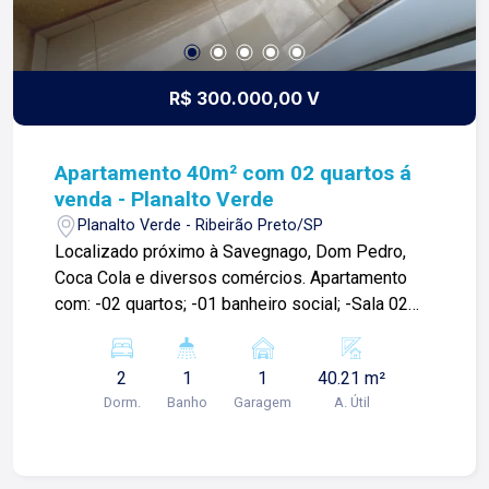
R$ 300.000,00 V
Apartamento 40m² com 02 quartos á
venda - Planalto Verde
Planalto Verde - Ribeirão Preto/SP
Localizado próximo à Savegnago, Dom Pedro,
Coca Cola e diversos comércios. Apartamento
com: -02 quartos; -01 banheiro social; -Sala 02
ambientes com sacada; -Cozinha; -Área de
serviços; -01 vaga de garagem; Diferencial: -
2
1
1
40.21 m²
Armários planejados em todos os ambientes; -
Dorm.
Banho
Garagem
A. Útil
Banheiro com blindex, gabinete; -Sanca de gesso;
-Iluminação; Condomínio com: -Portaria 24h; -
Elevadores; -Piscina; -Quadra; -Playground; Para
mais informações e agendar visita, entre em